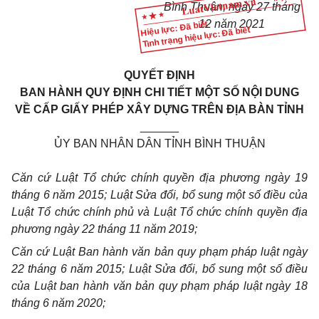
Bình Thuận, ngày 27 tháng
12 năm 2021
Hiệu lực: Đã biết
Tình trạng hiệu lực: Đã biết
QUYẾT ĐỊNH
BAN HÀNH QUY ĐỊNH CHI TIẾT MỘT SỐ NỘI DUNG
VỀ CẤP GIẤY PHÉP XÂY DỰNG TRÊN ĐỊA BÀN TỈNH
______
ỦY BAN NHÂN DÂN TỈNH BÌNH THUẬN
Căn cứ Luật Tổ chức chính quyền địa phương ngày 19
tháng 6 năm 2015; Luật Sửa đổi, bổ sung một số điều của
Luật Tổ chức chính phủ và Luật Tổ chức chính quyền địa
phương ngày 22 tháng 11 năm 2019;
Căn cứ Luật Ban hành văn bản quy phạm pháp luật ngày
22 tháng 6 năm 2015; Luật Sửa đổi, bổ sung một số điều
của Luật ban hành văn bản quy phạm pháp luật ngày 18
tháng 6 năm 2020;