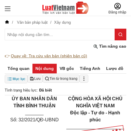
Đăng nhập
Văn bản pháp luật
Xây dựng
Tìm nâng cao
👉
Quay về: Tra cứu văn bản (phiên bản cũ)
Tổng quan
Nội dung
VB gốc
Tiếng Anh
Lược đồ
Lưu
Tìm từ trong trang
Mục lục
Tình trạng hiệu lực:
Đã biết
ỦY BAN NHÂN DÂN
CỘNG HÒA XÃ HỘI CHỦ
TỈNH BÌNH THUẬN
NGHĨA VIỆT NAM
_______
Độc lập - Tự do - Hạnh
Số: 32/2021/QĐ-UBND
phúc
______________________