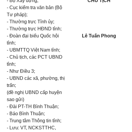
- Bộ Xây dựng;
CHỦ TỊCH
- Cục kiểm tra văn bản (Bộ
Tư pháp);
- Thường trực Tỉnh ủy;
- Thường trực HĐND tỉnh;
- Đoàn đại biểu Quốc hội
Lê Tuấn Phong
tỉnh;
- UBMTTQ Việt Nam tỉnh;
- Chủ tịch, các PCT UBND
tỉnh;
- Như Điều 3;
- UBND các xã, phường, thị
trấn;
(đề nghị UBND cấp huyện
sao gửi)
- Đài PT-TH Bình Thuận;
- Báo Bình Thuận;
- Trung tâm Thông tin tỉnh;
- Lưu: VT, NCKSTTHC,