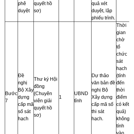
phê
quyết hồ
quả xét
duyệt
sơ)
duyệt, lập
phiếu trình.
Thời
gian
chờ
tổ
chức
sát
hạch
Đề
Dự thảo
(tính
Thư ký Hội
nghị
văn bản đề
đến
đồng
Bộ Xây
nghị Bộ
thời
Bước
(Chuyên
UBND
dựng
1
Xây dựng
điểm
7
viên giải
tỉnh
cấp mã
cấp mã số
có kết
quyết hồ
số sát
thi sát
quả)
sơ)
hạch
hạch.
không
tính
vào