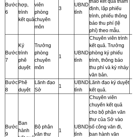
thảo kết quả thẩm
Bước
hợp,
viên
UBND
3
định, lập phiếu
6
trình
phòng
tỉnh
trình, phiếu thông
kết quả
chuyên
báo thu phí (lệ
môn
phí) theo mẫu.
Chuyên viên trình
Ký
Trưởng
kết quả. Trưởng
Bước
trình
phòng
UBND
phòng ký phiếu
1
7
phê
chuyên
tỉnh
trình, thông báo
duyệt
môn
thu phí và ký nháy
văn bản.
Bước
Phê
Lãnh đạo
UBND
Lãnh đạo ký duyệt
1
8
duyệt
Sở
tỉnh
kết quả.
Chuyên viên
chuyển kết quả
cho bộ phận văn
thư của Sở vào
Ban
Bước
Bộ phận
UBND
sổ công văn đi,
hành
1
9
văn thư
tỉnh
ban hành văn