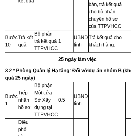
kết quả
bản, trả kết quả
cho bộ phận
chuyển hồ sơ
của TTPVHCC.
Bộ phận
Bước
Trả kết
UBND
Trả kết quả cho
trả kết quả
1
10
quả
tỉnh
khách hàng.
TTPVHCC
25 ngày làm việc
3.2 *
Phòng Quản lý Hạ tầng: Đối vớidự án nhóm
B
(khô
quá
25
ngày)
Bộ phận
Tiếp
Một cửa
Bước
UBND
nhận
Sở Xây
0,5
1
tỉnh
hồ sơ
dựng tại
TTPVHCC
Điều
phối