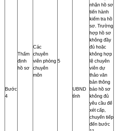
nhận hồ sơ
tiến hành
kiểm tra hồ
sơ. Trường
hợp hồ sơ
không đầy
Các
đủ hoặc
Thẩm
chuyên
không hợp
định
viên phòng
5
lệ chuyên
hồ sơ
chuyên
viên dự
môn
thảo văn
bản thông
Bước
UBND
báo hồ sơ
4
tỉnh
không đủ
yêu cầu để
xét cấp,
chuyển tiếp
đến bước