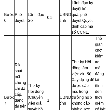
Lãnh đạo ký
duyệt kết
Bước
Phê
Lãnh đạo
UBND
quả, phê
0,5
6
duyệt
Sở
tỉnh
duyệt Quyết
định cấp mã
số CCNL.
Thời
gian
chờ
kiểm
Thư ký Hội
tra
Rà
đồng làm
mã,
soát
việc với Bộ
đăng
mã
Xây dựng để
tải
chứng
Thư ký
được cấp
(tính
chỉ đã
Hội đồng
mã, trong
đến
cấp,
Bước
(Chuyên
UBND
trường hợp
thời
đăng
1
7
viên giải
tỉnh
không cập
điểm
tải trên
quyết hồ
nhật được
có kết