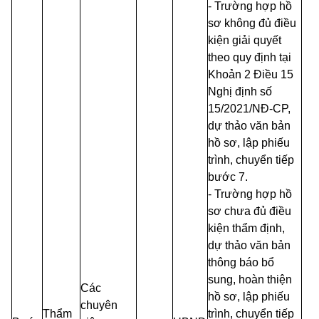
- Trường hợp hồ
sơ không đủ điều
kiện giải quyết
theo quy định tại
Khoản 2 Điều 15
Nghị định số
15/2021/NĐ-CP,
dự thảo văn bản
hồ sơ, lập phiếu
trình, chuyển tiếp
bước 7.
- Trường hợp hồ
sơ chưa đủ điều
kiện thẩm định,
dự thảo văn bản
thông báo bổ
sung, hoàn thiện
Các
hồ sơ, lập phiếu
chuyên
Thẩm
trình, chuyển tiếp