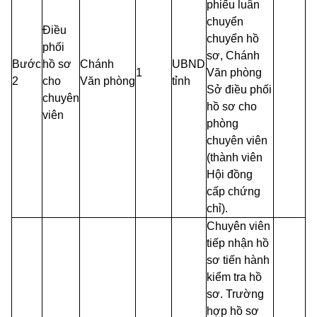
phiếu luân
chuyển
Điều
chuyển hồ
phối
sơ, Chánh
Bước
hồ sơ
Chánh
UBND
1
Văn phòng
2
cho
Văn phòng
tỉnh
Sở điều phối
chuyên
hồ sơ cho
viên
phòng
chuyên viên
(thành viên
Hội đồng
cấp chứng
chỉ).
Chuyên viên
tiếp nhận hồ
sơ tiến hành
kiểm tra hồ
sơ. Trường
hợp hồ sơ