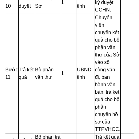
1
ký duyệt
10
duyệt
Sở
tỉnh
CCHN.
Chuyên
viên
chuyển kết
quả cho bộ
phận văn
thư của Sở
vào sổ
Bước
Trả kết
Bộ phận
UBND
công văn
1
11
quả
văn thư
tỉnh
đi, ban
hành văn
bản, trả kết
quả cho bộ
phận
chuyển hồ
sơ của
TTPVHCC.
Bộ phận trả
Trả kết quả