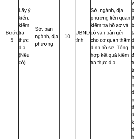
vă
Lấy ý
Sở, ngành, địa
bả
kiến,
phương liên quan
thô
kiểm
kiểm tra hồ sơ và
bá
Sở, ban
Bước
tra
UBND
có văn bản gửi
tạ
ngành, địa
10
5
thực
tỉnh
cho cơ quan thẩm
dừ
phương
địa
định hồ sơ. Tổng
th
(Nếu
hợp kết quả kiểm
địn
có)
tra thực địa.
tro
tr
hợ
ng
đề
ngh
th
địn
kh
thự
hiệ