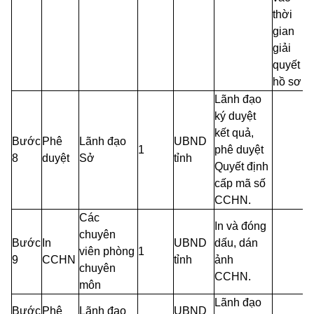
thời
gian
giải
quyết
hồ sơ
Lãnh đạo
ký duyệt
kết quả,
Bước
Phê
Lãnh đạo
UBND
1
phê duyệt
8
duyệt
Sở
tỉnh
Quyết định
cấp mã số
CCHN.
Các
In và đóng
chuyên
Bước
In
UBND
dấu, dán
viên phòng
1
9
CCHN
tỉnh
ảnh
chuyên
CCHN.
môn
Lãnh đạo
Bước
Phê
Lãnh đạo
UBND