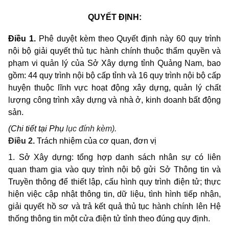
QUYẾT ĐỊNH:
Điều 1.
Phê duyệt kèm theo Quyết định này 60 quy trình
nội bộ giải quyết thủ tục hành chính thuộc thẩm quyền và
phạm vi quản lý của Sở Xây dựng tỉnh Quảng Nam, bao
gồm: 44 quy trình nội bộ cấp tỉnh và 16 quy trình nội bộ cấp
huyện thuộc lĩnh vực hoạt động xây dựng, quản lý chất
lượng công trình xây dựng và nhà ở, kinh doanh bất động
sản.
(Chi tiế
t tạ
i Phụ
lụ
c đính kèm).
Điều 2.
Trách nhiệm của cơ quan, đơn vị
1.
Sở Xây dựng: tổng hợp
danh
sách nhân sự có liên
quan tham gia
vào
quy
trình nội bộ gửi Sở Thông
tin
và
Truyền thông để thiết lập, cấu hình
quy
trình điện tử; thực
hiện việc cập nhật thông
tin,
dữ liệu, tình hình tiếp nhận,
giải quyết hồ sơ và trả kết quả thủ tục hành chính lên Hệ
thống thông
tin
một cửa điện tử tỉnh
theo
đúng
quy
định.