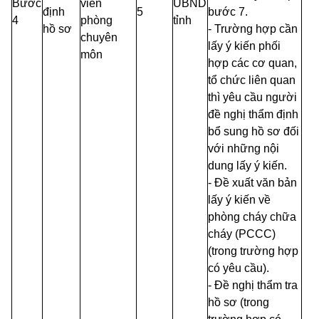
Bước
viên
UBND
định
5
bước 7.
4
phòng
tỉnh
hồ sơ
- Trường hợp cần
chuyên
lấy ý kiến phối
môn
hợp các cơ quan,
tổ chức liên quan
thì yêu cầu người
đề nghị thẩm định
bổ sung hồ sơ đối
với những nội
dung lấy ý kiến.
- Đề xuất văn bản
lấy ý kiến về
phòng cháy chữa
cháy (PCCC)
(trong trường hợp
có yêu cầu).
- Đề nghị thẩm tra
hồ sơ (trong