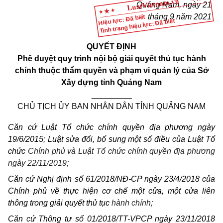
Quảng Nam, ngày 21
tháng 9 năm 2021
Hiệu lực: Đã biết
Tình trạng hiệu lực: Đã biết
QUYẾT ĐỊNH
Phê duyệt quy trình nội bộ giải quyết thủ tục hành
chính thuộc thẩm quyền và phạm vi quản lý của Sở
Xây dựng tỉnh Quảng Nam
_________
CHỦ TỊCH ỦY BAN NHÂN DÂN TỈNH QUẢNG NAM
Căn cứ Luật Tổ chức
chính quyền địa phương
ngày
19/6/2015; Luật sửa đổi, bổ
sung một số điều của Luật Tổ
chức
Chính phủ
và Luật Tổ chức chính quyền địa phương
ngày 22/11/2019;
Căn cứ Nghị định số 61/2018/NĐ-CP
ngày 23/4/2018 của
Chính phủ về thực hiện cơ chế một cửa, một cửa
liên
thông trong giải quyết thủ tục
hành chính;
Căn cứ
Thông tư số
01/2018/TT-VPCP ngày 23/11/2018