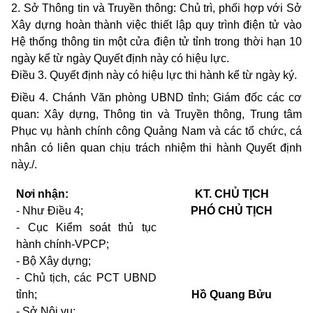
2.
Sở Thông
tin
và Truyền thông: Chủ trì, phối hợp với Sở
Xây dựng hoàn thành việc thiết lập
quy
trình điện tử vào
Hệ thống thông
tin
một cửa điện tử tỉnh
trong
thời hạn
10
ngày kể từ ngày Quyết định này có hiệu lực.
Điều 3.
Quyết định này có hiệu lực
thi
hành kể từ ngày ký.
Điều 4.
Chánh Văn phòng
UBND
tỉnh; Giám đốc các cơ
quan:
Xây dựng, Thông
tin
và Truyền thông,
Trung
tâm
Phục vụ hành chính công Quảng
Nam
và các tổ chức, cá
nhân có liên
quan
chịu trách nhiệm
thi
hành Quyết định
này./.
Nơi nhận:
KT.
CHỦ TỊCH
-
Như Điều
4;
PHÓ CHỦ TỊCH
-
Cục Kiểm soát thủ tục
hành chính-VPCP;
-
Bộ Xây dựng;
-
Chủ tịch, các
PCT UBND
tỉnh;
Hồ Quang Bửu
-
Sở Nội vụ;