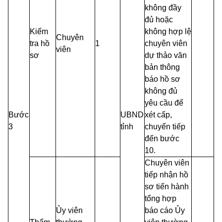
không đầy
đủ hoặc
Kiểm
không hợp lệ
Chuyên
tra hồ
1
chuyên viên
viên
sơ
dự thảo văn
bản thông
báo hồ
sơ
không đủ
yêu cầu để
Bước
UBND
xét cấp,
3
tỉnh
chuyển tiếp
đến bước
10.
Chuyên viên
tiếp nhận hồ
sơ tiến hành
tổng hợp
Ủy viên
báo cáo Ủy