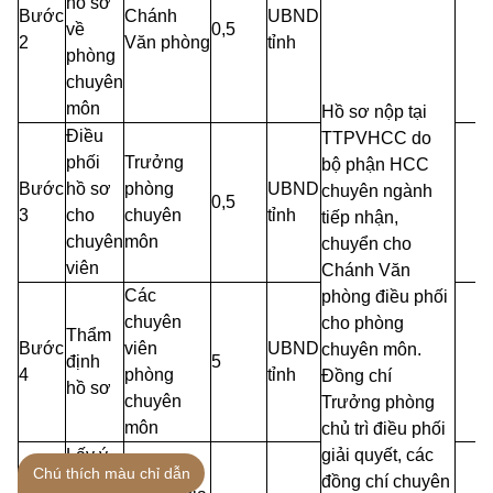
hồ sơ
Bước
Chánh
UBND
về
0,5
2
Văn phòng
tỉnh
phòng
chuyên
môn
Hồ sơ nộp tại
Điều
TTPVHCC do
phối
Trưởng
bộ phận HCC
Bước
hồ sơ
phòng
UBND
chuyên ngành
0,5
3
cho
chuyên
tỉnh
tiếp nhận,
chuyên
môn
chuyển cho
viên
Chánh Văn
Các
phòng điều phối
chuyên
cho phòng
Thẩm
Bước
viên
UBND
chuyên môn.
định
5
4
phòng
tỉnh
Đồng chí
hồ sơ
chuyên
Trưởng phòng
môn
chủ trì điều phối
Lấy ý
giải quyết, các
Sở,
Chú thích màu chỉ dẫn
kiến,
đồng chí chuyên