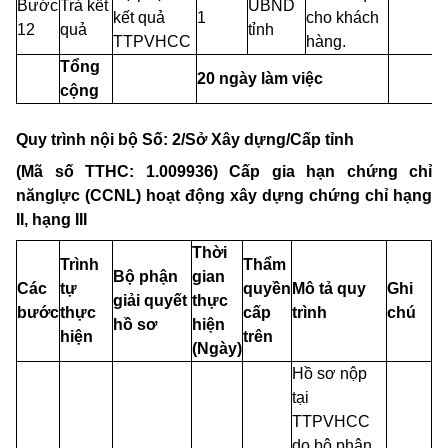
Bước
Trả kết
UBND
kết quả
1
cho khách
12
quả
tỉnh
TTPVHCC
hàng.
Tổng
20 ngày làm việc
cộng
Quy
trình nội bộ Số: 2/Sở Xây dựng/Cấp tỉnh
(Mã số
TTHC: 1.009936)
Cấp
gia
hạn chứng chỉ
nănglực
(CCNL)
hoạt động xây dựng chứng chỉ hạng
II,
hạng
III
Thời
Trình
Thẩm
Bộ phận
gian
Các
tự
quyền
Mô tả quy
Ghi
giải quyết
thực
bước
thực
cấp
trình
chú
hồ sơ
hiện
hiện
trên
(Ngày)
Hồ sơ nộp
tại
TTPVHCC
do bộ phận