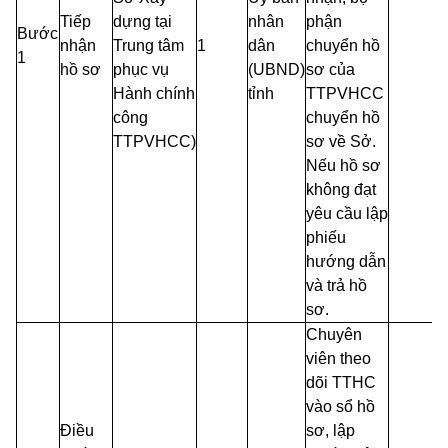
Tiếp
dựng tại
nhân
phận
Bước
nhận
Trung tâm
1
dân
chuyển hồ
1
hồ sơ
phục vụ
(UBND)
sơ của
Hành chính
tỉnh
TTPVHCC
công
chuyển hồ
TTPVHCC)
sơ về Sở.
Nếu hồ sơ
không đạt
yêu cầu lập
phiếu
hướng dẫn
và trả hồ
sơ.
Chuyên
viên theo
dõi TTHC
vào sổ hồ
Điều
sơ, lập