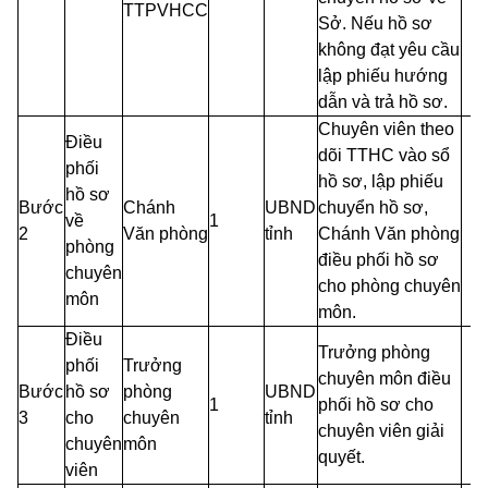
TTPVHCC
Sở. Nếu hồ sơ
không đạt yêu cầu
lập phiếu hướng
dẫn và trả hồ sơ.
Chuyên viên theo
Điều
dõi TTHC vào sổ
phối
hồ sơ, lập phiếu
hồ sơ
Bước
Chánh
UBND
chuyển hồ sơ,
về
1
2
Văn phòng
tỉnh
Chánh Văn phòng
phòng
điều phối hồ sơ
chuyên
cho phòng chuyên
môn
môn.
Điều
Trưởng phòng
phối
Trưởng
chuyên môn điều
Bước
hồ sơ
phòng
UBND
1
phối hồ sơ cho
3
cho
chuyên
tỉnh
chuyên viên giải
chuyên
môn
quyết.
viên