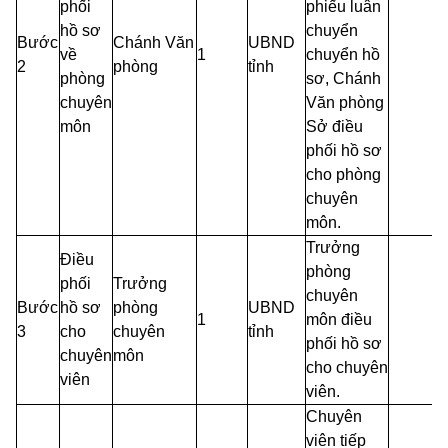
phối
phiếu luân
hồ sơ
chuyển
Bước
Chánh Văn
UBND
về
1
chuyển hồ
2
phòng
tỉnh
phòng
sơ, Chánh
chuyên
Văn phòng
môn
Sở điều
phối hồ sơ
cho phòng
chuyên
môn.
Trưởng
Điều
phòng
phối
Trưởng
chuyên
Bước
hồ sơ
phòng
UBND
1
môn điều
3
cho
chuyên
tỉnh
phối hồ sơ
chuyên
môn
cho chuyên
viên
viên.
Chuyên
viên tiếp