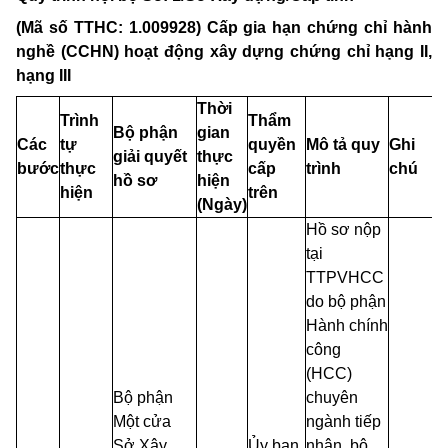
(Mã số TTHC: 1.009928) Cấp gia hạn chứng chỉ hành
nghề (CCHN) hoạt động xây dựng chứng chỉ hạng II,
hạng III
Thời
Trình
Thẩm
Bộ phận
gian
Các
tự
quyền
Mô tả quy
Ghi
giải quyết
thực
bước
thực
cấp
trình
chú
hồ sơ
hiện
hiện
trên
(Ngày)
Hồ sơ nộp
tại
TTPVHCC
do bộ phận
Hành chính
công
(HCC)
Bộ phận
chuyên
Một cửa
ngành tiếp
Sở Xây
Ủy ban
nhận, bộ