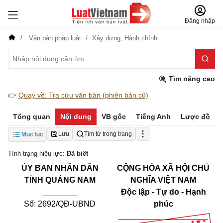
Đăng nhập
Văn bản pháp luật
Xây dựng,
Hành chính
Tìm nâng cao
👉
Quay về: Tra cứu văn bản (phiên bản cũ)
Tổng quan
Nội dung
VB gốc
Tiếng Anh
Lược đồ
Lưu
Tìm từ trong trang
Mục lục
Tình trạng hiệu lực:
Đã biết
ỦY
BAN
NHÂN DÂN
CỘNG HÒA XÃ HỘI CHỦ
TỈNH QUẢNG NAM
NGHĨA VIỆT NAM
________
Độc lập - Tự do - Hạnh
Số: 2692/QĐ-UBND
phúc
____________________