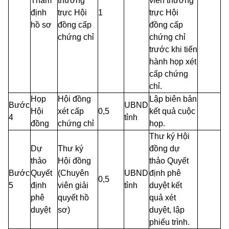
Thẩm
thường
viên thường
định
trực Hội
1
trực Hội
hồ sơ
đồng cấp
đồng cấp
chứng chỉ
chứng chỉ
trước khi tiến
hành họp xét
cấp chứng
chỉ.
Họp
Hội đồng
Lập biên bản
Bước
UBND
Hội
xét cấp
0,5
kết quả cuộc
4
tỉnh
đồng
chứng chỉ
họp.
Thư ký Hội
Dự
Thư ký
đồng dự
thảo
Hội đồng
thảo Quyết
Bước
Quyết
(Chuyên
UBND
định phê
0,5
5
định
viên giải
tỉnh
duyệt kết
phê
quyết hồ
quả xét
duyệt
sơ)
duyệt, lập
phiếu trình.