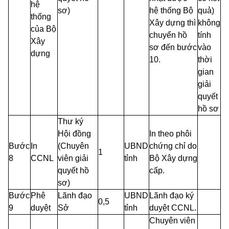
hệ
sơ)
hệ thống Bộ
quả)
thống
Xây dựng thì
không
của Bộ
chuyển hồ
tính
Xây
sơ đến bước
vào
dựng
10.
thời
gian
giải
quyết
hồ sơ
Thư ký
Hội đồng
In theo phôi
Bước
In
(Chuyên
UBND
chứng chỉ do
1
8
CCNL
viên giải
tỉnh
Bộ Xây dựng
quyết hồ
cấp.
sơ)
Bước
Phê
Lãnh đạo
UBND
Lãnh đạo ký
0,5
9
duyệt
Sở
tỉnh
duyệt CCNL.
Chuyên viên