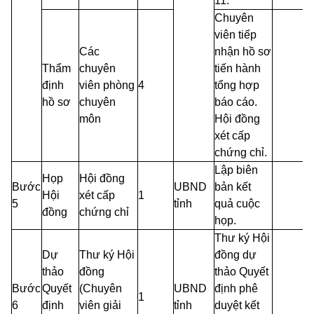
11.
Chuyên
viên tiếp
Các
nhận hồ sơ
Thẩm
chuyên
tiến hành
định
viên phòng
4
tổng hợp
hồ sơ
chuyên
báo cáo.
môn
Hội đồng
xét cấp
chứng chỉ.
Lập biên
Họp
Hội đồng
Bước
UBND
bản kết
Hội
xét cấp
1
5
tỉnh
quả cuộc
đồng
chứng chỉ
họp.
Thư ký Hội
Dự
Thư ký Hội
đồng dự
thảo
đồng
thảo Quyết
Bước
Quyết
(Chuyên
UBND
định phê
1
6
định
viên giải
tỉnh
duyệt kết