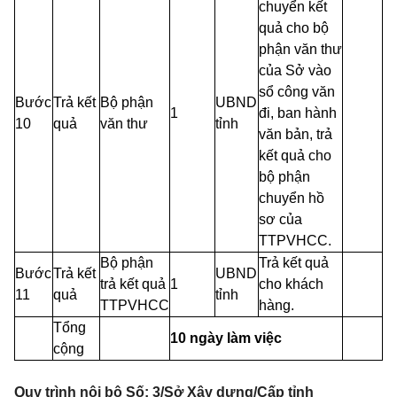
chuyển kết
quả cho bộ
phận văn thư
của Sở vào
sổ công văn
Bước
Trả kết
Bộ phận
UBND
1
đi, ban hành
10
quả
văn thư
tỉnh
văn bản, trả
kết quả cho
bộ phận
chuyển hồ
sơ của
TTPVHCC.
Bộ phận
Trả kết quả
Bước
Trả kết
UBND
trả kết quả
1
cho khách
11
quả
tỉnh
TTPVHCC
hàng.
Tổng
10 ngày làm việc
cộng
Quy trình nội bộ Số: 3/Sở Xây dựng/Cấp tỉnh