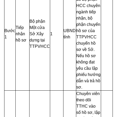
HCC chuyên
ngành tiếp
nhận, bộ
Bộ phận
phận chuyển
Tiếp
Một cửa
Bước
UBND
hồ sơ của
nhận
Sở Xây
1
1
tỉnh
TTPVHCC
hồ sơ
dựng tại
chuyển hồ
TTPVHCC
sơ về Sở.
Nếu hồ sơ
không đạt
yêu cầu lập
phiếu hướng
dẫn và trả hồ
sơ.
Chuyên viên
theo dõi
TTHC vào
sổ hồ sơ, lập