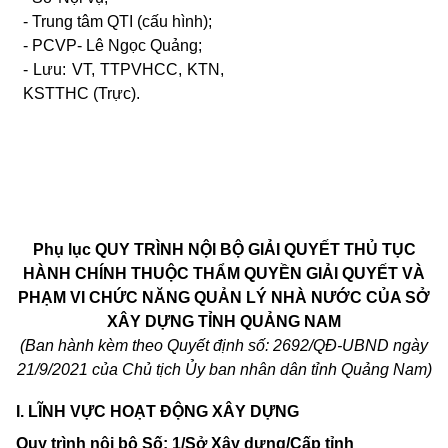
- Trung
tâm
QTI
(cấu hình);
- PCVP-
Lê Ngọc Quảng;
-
Lưu:
VT, TTPVHCC, KTN,
KSTTHC
(Trực).
Phụ lục
QUY TRÌNH NỘI BỘ GIẢI QUYẾT THỦ TỤC
HÀNH CHÍNH THUỘC THẨM QUYỀN GIẢI QUYẾT VÀ
PHẠM VI CHỨC NĂNG QUẢN LÝ NHÀ NƯỚC
CỦA SỞ
XÂY
DỰNG TỈNH QUẢNG NAM
(Ban hành kèm theo Quyết định số: 2692/QĐ-UBND ngày
21/9/2021 của Chủ tịch Ủy ban nhân dân tỉnh Quảng Nam)
I. LĨNH VỰC HOẠT ĐỘNG XÂY DỰNG
Quy trình nội bộ Số: 1/Sở Xây dựng/Cấp tỉnh