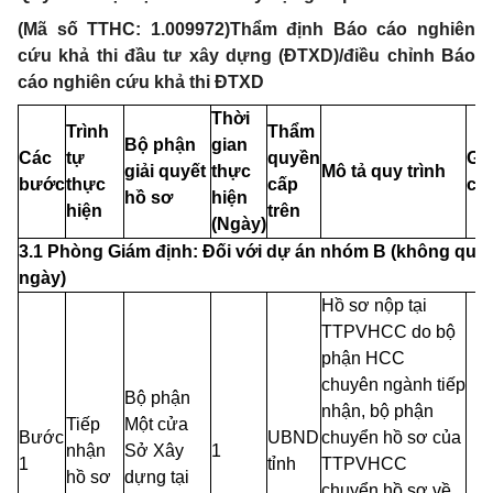
(Mã số TTHC: 1.009972)Thẩm định Báo cáo nghiên
cứu khả thi đầu tư xây dựng (ĐTXD)/điều chỉnh Báo
cáo nghiên cứu khả thi ĐTXD
Thời
Trình
Thẩm
Bộ phận
gian
Các
tự
quyền
Gh
giải quyết
thực
Mô tả quy trình
bước
thực
cấp
ch
hồ sơ
hiện
hiện
trên
(Ngày)
3.1 Phòng Giám định: Đối với dự án nhóm B (không quá 
ngày)
Hồ sơ nộp tại
TTPVHCC do bộ
phận HCC
chuyên ngành tiếp
Bộ phận
nhận, bộ phận
Tiếp
Một cửa
Bước
UBND
chuyển hồ sơ của
nhận
Sở Xây
1
1
tỉnh
TTPVHCC
hồ sơ
dựng tại
chuyển hồ sơ về