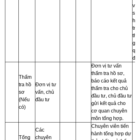
việ
su
hồ
tro
thờ
gia
qu
địn
Đơn vị tư vấn
thẩm tra hồ sơ,
Thẩm
báo cáo kết quả
tra
hồ
Đơn vị tư
thẩm tra cho chủ
sơ
vấn, chủ
đầu tư, chủ đầu tư
(Nếu
đầu tư
gửi kết quả cho
có)
cơ quan chuyên
môn tổng hợp.
Chuyên viên tiến
Các
hành tổng hợp dự
Tổng
chuyên