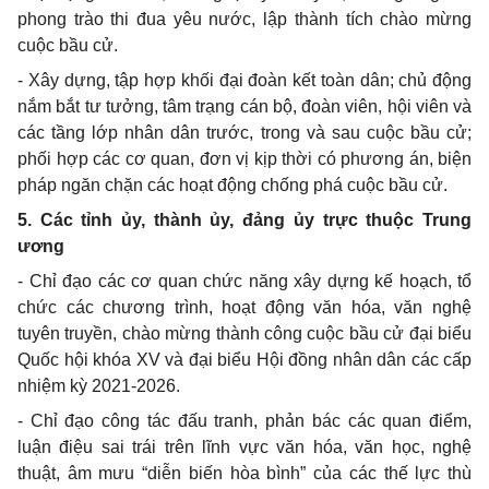
phong trào thi đua yêu nước, lập thành tích chào mừng
cuộc bầu cử.
- Xây dựng, tập hợp khối đại đoàn kết toàn dân; chủ động
nắm bắt tư tưởng, tâm trạng cán bộ, đoàn viên, hội viên và
các tầng lớp nhân dân trước, trong và sau cuộc bầu cử;
phối hợp các cơ quan, đơn vị kịp thời có phương án, biện
pháp ngăn chặn các hoạt động chống phá cuộc bầu cử.
5. Các tỉnh ủy, thành ủy, đảng ủy trực thuộc Trung
ương
- Chỉ đạo các cơ quan chức năng xây dựng kế hoạch,
tổ
chức các chương trình, hoạt động văn hóa, văn nghệ
tuyên truyền, chào mừng thành công
cuộc bầu cử đại biểu
Quốc hội khóa XV và đại biểu Hội đồng nhân dân các cấp
nhiệm kỳ 2021-2026.
- Chỉ đạo công tác đấu tranh, phản bác các quan điểm,
luận điệu sai trái trên lĩnh vực văn hóa, văn học, nghệ
thuật, âm mưu “diễn biến hòa bình” của các thế lực thù