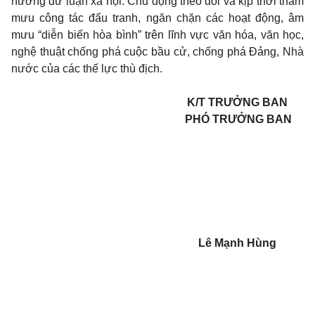
hướng dư luận xã hội. Chủ động theo dõi và kịp thời tham
mưu công tác đấu tranh, ngăn chặn các hoạt động, âm
mưu “diễn biến hòa bình” trên lĩnh vực văn hóa, văn học,
nghệ thuật chống phá cuộc bầu cử, chống phá Đảng, Nhà
nước của các thế lực thù địch.
K/T TRƯỞNG BAN
PHÓ TRƯỞNG BAN
Lê Mạnh Hùng