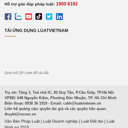
1900 6192
Hỗ trợ giải đáp pháp luật:
TẢI ỨNG DỤNG LUATVIETNAM
Quét mã QR code để cài đặt
Trụ sở: Tầng 3, Toà nhà IC, 82 Duy Tân, P.Cầu Giấy, TP.Hà Nội
VPĐD: 648 Nguyễn Kiệm, Phường Đức Nhuận, TP. Hồ Chí Minh
Điện thoại: 0938 36 1919 - Email:
cskh@luatvietnam.vn
Liên hệ quảng cáo; quyền tác giả và các quyền liên quan:
thuybt@incom.vn
Văn Bản Pháp Luật
|
Luật Doanh nghiệp
|
Luật Đất đai
|
Luật
Hình sự 2015