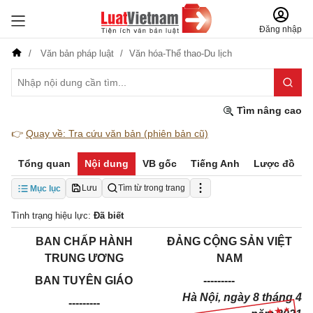
Đăng nhập
Văn bản pháp luật
Văn hóa-Thể thao-Du lịch
Tìm nâng cao
👉
Quay về: Tra cứu văn bản (phiên bản cũ)
Tổng quan
Nội dung
VB gốc
Tiếng Anh
Lược đồ
Lưu
Tìm từ trong trang
Mục lục
Tình trạng hiệu lực:
Đã biết
BAN CHẤP HÀNH
ĐẢNG CỘNG SẢN VIỆT
TRUNG ƯƠNG
NAM
BAN TUYÊN GIÁO
---------
Hà Nội, ngày 8 tháng 4
---------