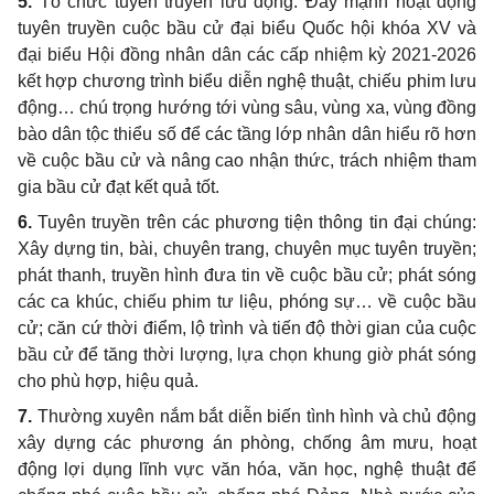
5.
Tổ chức tuyên truyền lưu động: Đẩy mạnh hoạt động
tuyên truyền cuộc bầu cử đại biểu Quốc hội khóa XV và
đại biểu Hội đồng nhân dân các cấp nhiệm kỳ 2021-2026
kết hợp chương trình biểu diễn nghệ thuật, chiếu phim lưu
động… chú trọng hướng tới vùng sâu, vùng xa, vùng đồng
bào dân tộc thiểu số để các tầng lớp nhân dân hiểu rõ hơn
về cuộc bầu cử và nâng cao nhận thức, trách nhiệm tham
gia bầu cử đạt kết quả tốt.
6.
Tuyên truyền trên các phương tiện thông tin đại chúng:
Xây dựng tin, bài, chuyên trang, chuyên mục tuyên truyền;
phát thanh, truyền hình đưa tin về cuộc bầu cử; phát sóng
các ca khúc, chiếu phim tư liệu, phóng sự… về cuộc bầu
cử; căn cứ thời điểm, lộ trình và tiến độ thời gian của cuộc
bầu cử để tăng thời lượng, lựa chọn khung giờ phát sóng
cho phù hợp, hiệu quả.
7.
Thường xuyên nắm bắt diễn biến tình hình và chủ động
xây dựng các phương án phòng, chống âm mưu, hoạt
động lợi dụng lĩnh vực văn hóa, văn học, nghệ thuật để