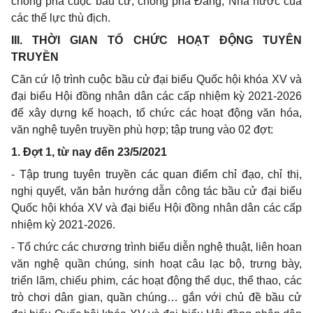
chống phá cuộc bầu cử, chống phá Đảng, Nhà nước của
các thế lực thù địch.
III. THỜI GIAN TỔ CHỨC HOẠT ĐỘNG TUYÊN
TRUYỀN
Căn cứ lộ trình cuộc bầu cử đại biểu Quốc hội khóa XV và
đại biểu Hội đồng nhân dân các cấp nhiệm kỳ 2021-2026
để xây dựng kế hoạch, tổ chức các hoạt động văn hóa,
văn nghệ tuyên truyền phù hợp; tập trung vào 02 đợt:
1. Đợt 1, từ nay đến 23/5/2021
- Tập trung tuyên truyền các quan điểm chỉ đạo, chỉ thị,
nghị quyết, văn bản hướng dẫn công tác bầu cử đại biểu
Quốc hội khóa XV và đại biểu Hội đồng nhân dân các cấp
nhiệm kỳ 2021-2026.
- Tổ chức các chương trình biểu diễn nghệ thuật, liên hoan
văn nghệ quần chúng, sinh hoạt câu lạc bộ, trưng bày,
triển lãm, chiếu phim, các hoạt động thể dục, thể thao, các
trò chơi dân gian, quần chúng… gắn với chủ đề bầu cử