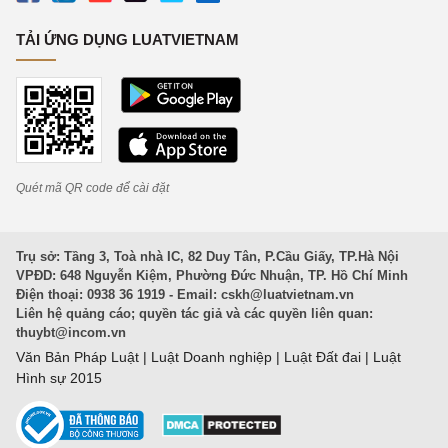
TẢI ỨNG DỤNG LUATVIETNAM
Quét mã QR code để cài đặt
Trụ sở: Tầng 3, Toà nhà IC, 82 Duy Tân, P.Cầu Giấy, TP.Hà Nội
VPĐD: 648 Nguyễn Kiệm, Phường Đức Nhuận, TP. Hồ Chí Minh
Điện thoại: 0938 36 1919 - Email:
cskh@luatvietnam.vn
Liên hệ quảng cáo; quyền tác giả và các quyền liên quan:
thuybt@incom.vn
Văn Bản Pháp Luật
|
Luật Doanh nghiệp
|
Luật Đất đai
|
Luật
Hình sự 2015