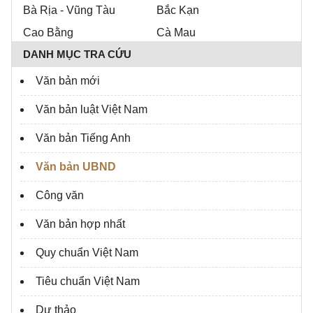
Bà Rịa - Vũng Tàu
Bắc Kạn
Cao Bằng
Cà Mau
DANH MỤC TRA CỨU
Đồng Nai
Đồng Tháp
Đắk Lắk
Đắk Nông
Văn bản mới
Điện Biên
Gia Lai
Văn bản luật Việt Nam
Hà Tĩnh
Hậu Giang
Văn bản Tiếng Anh
Hà Tây
Hải Dương
Hòa Bình
Văn bản UBND
Hà Nam
Hưng Yên
Hà Giang
Công văn
Khánh Hòa
Kiên Giang
Văn bản hợp nhất
Kon Tum
Lai Châu
Quy chuẩn Việt Nam
Lạng Sơn
Lào Cai
Lâm Đồng
Long An
Tiêu chuẩn Việt Nam
Nam Định
Nghệ An
Dự thảo