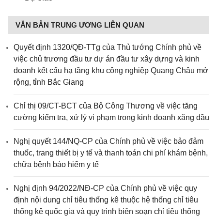
Ninh Bình
Ninh Thuận
Phú Yên
Phú Thọ
VĂN BẢN TRUNG ƯƠNG LIÊN QUAN
Quảng Bình
Quảng Nam
Quyết định 1320/QĐ-TTg của Thủ tướng Chính phủ về
Quảng Ngãi
Quảng Ninh
việc chủ trương đầu tư dự án đầu tư xây dựng và kinh
Quảng Trị
Sóc Trăng
doanh kết cấu hạ tầng khu công nghiệp Quang Châu mở
rộng, tỉnh Bắc Giang
Sơn La
Tây Ninh
Thái Bình
Thanh Hóa
Chỉ thị 09/CT-BCT của Bộ Công Thương về việc tăng
Thừa Thiên Huế
Tiền Giang
cường kiểm tra, xử lý vi phạm trong kinh doanh xăng dầu
Trà Vinh
Tuyên Quang
Nghị quyết 144/NQ-CP của Chính phủ về việc bảo đảm
Thái Nguyên
TP.Huế
thuốc, trang thiết bị y tế và thanh toán chi phí khám bệnh,
Vĩnh Long
Vĩnh Phúc
chữa bệnh bảo hiểm y tế
Yên Bái
Nghị định 94/2022/NĐ-CP của Chính phủ về việc quy
định nội dung chỉ tiêu thống kê thuộc hệ thống chỉ tiêu
thống kê quốc gia và quy trình biên soạn chỉ tiêu thống