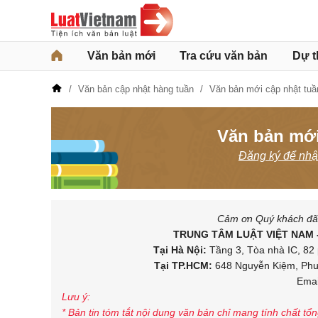
Văn bản mới
Tra cứu văn bản
Dự t
Văn bản cập nhật hàng tuần
Văn bản mới cập nhật tuầ
Văn bản mới
Đăng ký để nhận
Cảm ơn Quý khách đã d
TRUNG TÂM LUẬT VIỆT NAM 
Tại Hà Nội:
Tầng 3, Tòa nhà IC, 82 
Tại TP.HCM:
648 Nguyễn Kiệm, Phườ
Emai
Lưu ý:
* Bản tin tóm tắt nội dung văn bản chỉ mang tính chất tổ