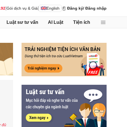
|
|
192
Gói dịch vụ & Giá
English
Đăng ký
/ Đăng nhập
Luật sư tư vấn
AI Luật
Tiện ích
y đủ