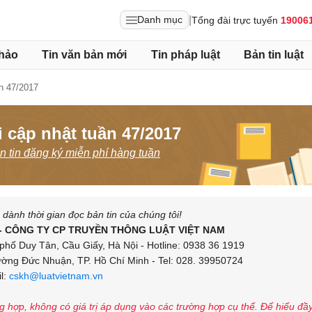
|
Danh mục
Tổng đài trực tuyến
19006
hảo
Tin văn bản mới
Tin pháp luật
Bản tin luật
n 47/2017
 cập nhật tuần 47/2017
 tin đăng ký miễn phí hàng tuần
ành thời gian đọc bản tin của chúng tôi!
- CÔNG TY CP TRUYỀN THÔNG LUẬT VIỆT NAM
phố Duy Tân, Cầu Giấy, Hà Nội - Hotline: 0938 36 1919
ng Đức Nhuận, TP. Hồ Chí Minh - Tel: 028. 39950724
l:
cskh@luatvietnam.vn
ng hợp, không có giá trị áp dụng vào các trường hợp cụ thể. Để hiểu đầ