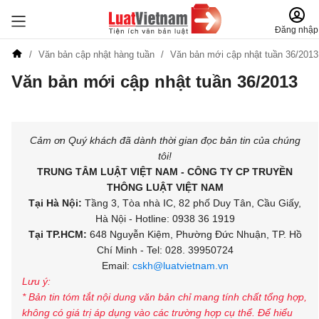
Đăng nhập
Văn bản cập nhật hàng tuần
Văn bản mới cập nhật tuần 36/2013
Văn bản mới cập nhật tuần 36/2013
Đăng ký để nhận tin đăng ký miễn phí hàng tuần
Cảm ơn Quý khách đã dành thời gian đọc bản tin của chúng
tôi!
TRUNG TÂM LUẬT VIỆT NAM - CÔNG TY CP TRUYỀN
THÔNG LUẬT VIỆT NAM
Tại Hà Nội:
Tầng 3, Tòa nhà IC, 82 phố Duy Tân, Cầu Giấy,
Hà Nội - Hotline: 0938 36 1919
Tại TP.HCM:
648 Nguyễn Kiệm, Phường Đức Nhuận, TP. Hồ
Chí Minh - Tel: 028. 39950724
Email:
cskh@luatvietnam.vn
Lưu ý:
* Bản tin tóm tắt nội dung văn bản chỉ mang tính chất tổng hợp,
không có giá trị áp dụng vào các trường hợp cụ thể. Để hiểu