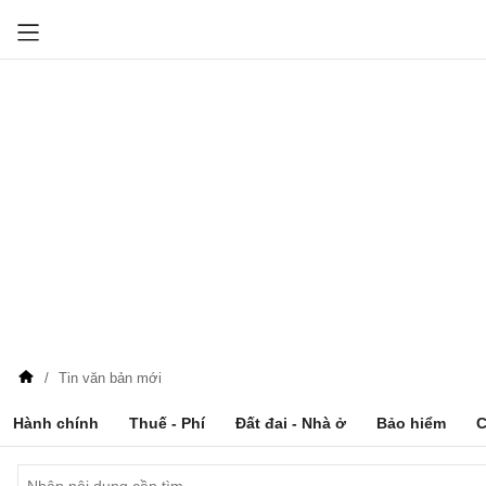
Tin văn bản mới
Hành chính
Thuế - Phí
Đất đai - Nhà ở
Bảo hiểm
C