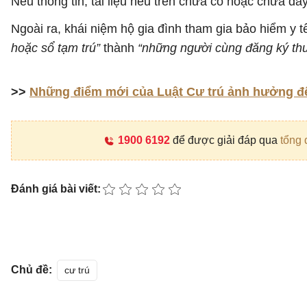
Nếu thông tin, tài liệu nêu trên chưa có hoặc chưa đầ
Ngoài ra, khái niệm hộ gia đình tham gia bảo hiểm y t
hoặc sổ tạm trú”
thành
“những người cùng đăng ký thư
>>
Những điểm mới của Luật Cư trú ảnh hưởng đ
1900 6192
để được giải đáp qua
tổng 
Đánh giá bài viết:
Chủ đề:
cư trú