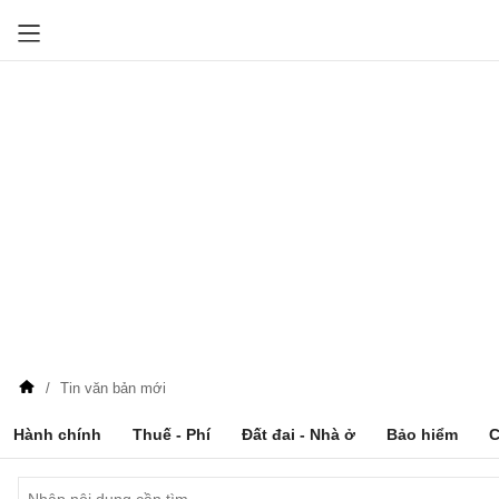
Tin văn bản mới
Hành chính
Thuế - Phí
Đất đai - Nhà ở
Bảo hiểm
C