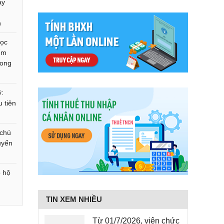
ay
n
học
ểm
rong
ý:
 tiên
 chú
uyển
2
o hộ
TIN XEM NHIỀU
Từ 01/7/2026, viên chức