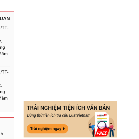
QUAN
2/TT-
c,
ẳng
 Mầm
2/TT-
c,
ẳng
 Mầm
nh