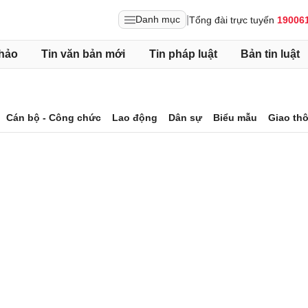
|
Danh mục
Tổng đài trực tuyến
19006
hảo
Tin văn bản mới
Tin pháp luật
Bản tin luật
Cán bộ - Công chức
Lao động
Dân sự
Biểu mẫu
Giao th