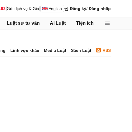
|
|
192
Gói dịch vụ & Giá
English
Đăng ký
/ Đăng nhập
Luật sư tư vấn
AI Luật
Tiện ích
ông
Lĩnh vực khác
Media Luật
Sách Luật
RSS