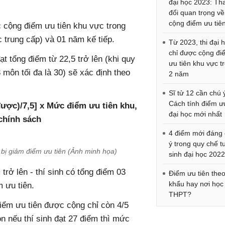
đại học 2023: Th
đổi quan trọng về
cộng điểm ưu tiê
c cộng điểm ưu tiên khu vực trong
 trung cấp) và 01 năm kế tiếp.
Từ 2023, thi đại 
chỉ được cộng đi
ạt tổng điểm từ 22,5 trở lên (khi quy
ưu tiên khu vực t
 môn tối đa là 30) sẽ xác định theo
2 năm
Sĩ tử 12 cần chú 
Cách tính điểm ưu
được)/7,5] x Mức điểm ưu tiên khu,
đại học mới nhất
chính sách
4 điểm mới đáng
ý trong quy chế t
 bị giảm điểm ưu tiên (Ảnh minh họa)
sinh đại học 202
trở lên - thí sinh có tổng điểm 03
Điểm ưu tiên the
khẩu hay nơi học
m ưu tiên.
THPT?
điểm ưu tiên được cộng chỉ còn 4/5
 nếu thí sinh đạt 27 điểm thì mức