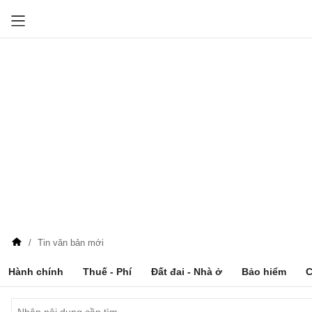
Tin văn bản mới
Hành chính
Thuế - Phí
Đất đai - Nhà ở
Bảo hiểm
C