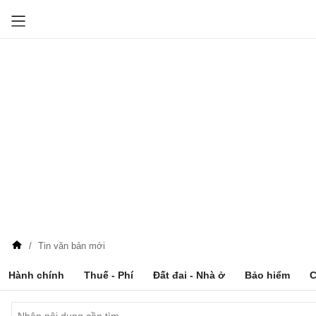
Tin văn bản mới
Hành chính
Thuế - Phí
Đất đai - Nhà ở
Bảo hiểm
C