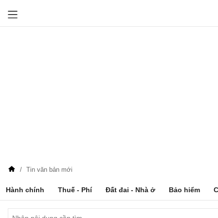
Tin văn bản mới
Hành chính
Thuế - Phí
Đất đai - Nhà ở
Bảo hiểm
C