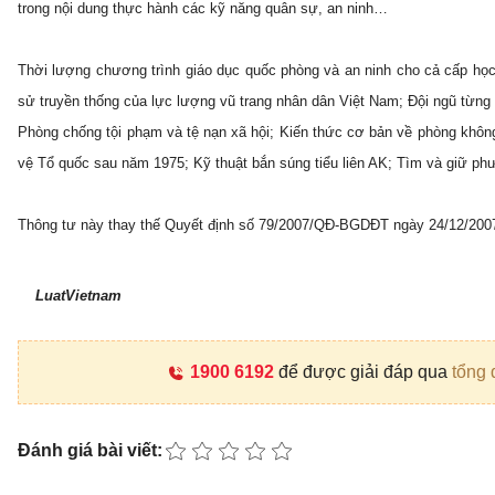
trong nội dung thực hành các kỹ năng quân sự, an ninh…
Thời lượng chương trình giáo dục quốc phòng và an ninh cho cả cấp học là
sử truyền thống của lực lượng vũ trang nhân dân Việt Nam; Đội ngũ từn
Phòng chống tội phạm và tệ nạn xã hội; Kiến thức cơ bản về phòng không
vệ Tổ quốc sau năm 1975; Kỹ thuật bắn súng tiểu liên AK; Tìm và giữ 
Thông tư này thay thế Quyết định số 79/2007/QĐ-BGDĐT ngày 24/12/200
LuatVietnam
1900 6192
để được giải đáp qua
tổng 
Đánh giá bài viết: