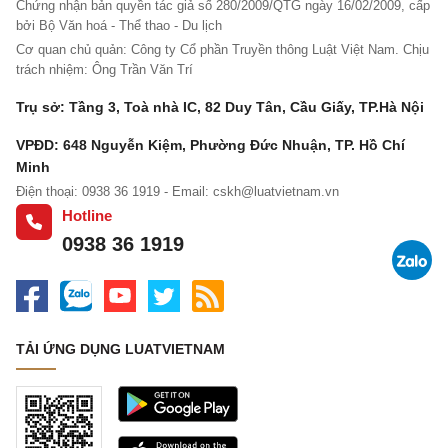
24. Thủ tục chốt sổ BHXH cho người lao động
Chứng nhận bản quyền tác giả số 280/2009/QTG ngày 16/02/2009, cấp
bởi Bộ Văn hoá - Thể thao - Du lịch
25. Năm 2018: Tiền thưởng có được tính đóng BHXH hay không?
Cơ quan chủ quản: Công ty Cổ phần Truyền thông Luật Việt Nam. Chịu
trách nhiệm: Ông Trần Văn Trí
26. Năm 2018: Doanh nghiệp không phải đóng BHXH bắt buộc
cho ai?
Trụ sở: Tầng 3, Toà nhà IC, 82 Duy Tân, Cầu Giấy, TP.Hà Nội
27. Đổi thẻ căn cước công dân có phải đổi sổ BHXH?
VPĐD: 648 Nguyễn Kiệm, Phường Đức Nhuận, TP. Hồ Chí
Minh
28. Doanh nghiệp phải làm gì khi thay đổi trụ sở ĐKKD sang
Điện thoại: 0938 36 1919 - Email:
cskh@luatvietnam.vn
quận/tỉnh khác?
Hotline
29. Làm gì khi bị mất hóa đơn giá trị gia tăng?
0938 36 1919
30. Sử dụng lao động đang hưởng lương hưu, có phải đóng
BHXH?
31. Trách nhiệm của doanh nghiệp với người bị tai nạn lao động
TẢI ỨNG DỤNG LUATVIETNAM
32. Doanh nghiệp có bắt buộc phải xây dựng thang lương, bảng
lương không?
33. Trả lương theo sản phẩm, đóng BHXH mức nào?