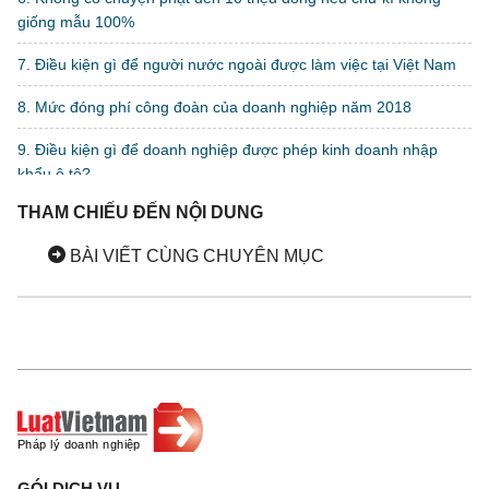
giống mẫu 100%
7. Điều kiện gì để người nước ngoài được làm việc tại Việt Nam
8. Mức đóng phí công đoàn của doanh nghiệp năm 2018
9. Điều kiện gì để doanh nghiệp được phép kinh doanh nhập
khẩu ô tô?
THAM CHIẾU ĐẾN NỘI DUNG
10. Sử dụng lao động là người khuyết tật, doanh nghiệp cần chú
ý gì?
BÀI VIẾT CÙNG CHUYÊN MỤC
11. Sử dụng lao động nữ, doanh nghiệp cần biết gì?
12. Cho vay tiêu dùng lãi suất cao có phạm luật?
13. Bán hàng xách tay có phải đăng kí kinh doanh không?
14. Cần có cái nhìn công tâm hơn về "Giấy phép con"
15. Doanh nghiệp có phải đóng BHXH cho lao động nước ngoài
không?
GÓI DỊCH VỤ