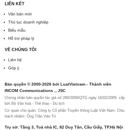
không?
LIÊN KẾT
Văn bản mới
19. Doanh nghiệp không có nghĩa vụ tạm ứng lương cho người
lao động
Thủ tục doanh nghiệp
Biểu mẫu
20. Doanh nghiệp, hãy trả lương đúng hẹn!
Hỗ trợ pháp lý
21. Ký hợp đồng lao động từng năm một, doanh nghiệp có đang
VỀ CHÚNG TÔI
làm đúng luật?
Liên hệ
22. Chủ doanh nghiệp trốn đóng BHXH cho nhân viên có thể bị
phạt tù
Góp ý
23. Doanh nghiệp vẫn nợ tiền BHXH, có chốt được sổ bảo hiểm
Bản quyền © 2000-2026 bởi LuatVietnam - Thành viên
không?
INCOM Communications ., JSC
24. Thủ tục chốt sổ BHXH cho người lao động
Chứng nhận bản quyền tác giả số 280/2009/QTG ngày 16/02/2009, cấp
bởi Bộ Văn hoá - Thể thao - Du lịch
25. Năm 2018: Tiền thưởng có được tính đóng BHXH hay không?
Cơ quan chủ quản: Công ty Cổ phần Truyền thông Luật Việt Nam. Chịu
trách nhiệm: Ông Trần Văn Trí
26. Năm 2018: Doanh nghiệp không phải đóng BHXH bắt buộc
cho ai?
Trụ sở: Tầng 3, Toà nhà IC, 82 Duy Tân, Cầu Giấy, TP.Hà Nội