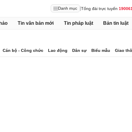
|
Danh mục
Tổng đài trực tuyến
19006
hảo
Tin văn bản mới
Tin pháp luật
Bản tin luật
Cán bộ - Công chức
Lao động
Dân sự
Biểu mẫu
Giao th