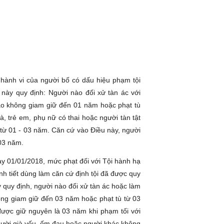
hành vi của người bố có dấu hiệu phạm tội
 này quy định: Người nào đối xử tàn ác với
 tạo không giam giữ đến 01 năm hoặc phạt tù
à, trẻ em, phụ nữ có thai hoặc người tàn tật
ù từ 01 - 03 năm. Căn cứ vào Điều này, người
à 03 năm.
ày 01/01/2018, mức phạt đối với Tội hành hạ
ình tiết dùng làm căn cứ định tội đã được quy
y quy định, người nào đối xử tàn ác hoặc làm
hông giam giữ đến 03 năm hoặc phạt tù từ 03
ược giữ nguyên là 03 năm khi phạm tối với
 người già yếu, ốm đau hoặc người khác không