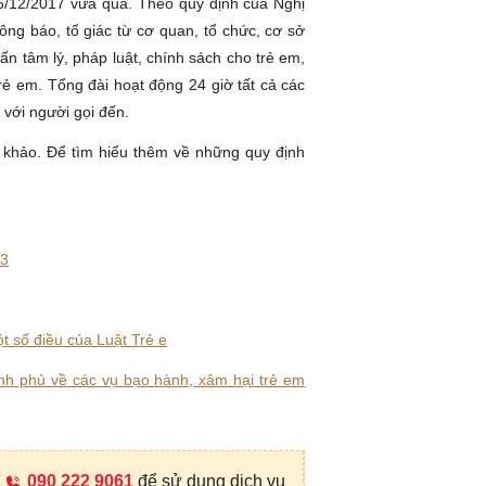
06/12/2017 vừa qua. Theo quy định của Nghị
ông báo, tố giác từ cơ quan, tổ chức, cơ sở
vấn tâm lý, pháp luật, chính sách cho trẻ em,
rẻ em. Tổng đài hoạt động 24 giờ tất cả các
 với người gọi đến.
 khảo. Để tìm hiểu thêm về những quy định
13
t số điều của Luật Trẻ e
 phủ về các vụ bạo hành, xâm hại trẻ em
090 222 9061
để sử dụng dịch vụ