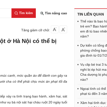
Tìm kiếm
Tìm nâng cao
TIN LIÊN QUAN
Thế nào là bạo h
trẻ em? Bạo hành
Tăng giảm cỡ chữ:
em đi tù bao nhiê
năm?
t ở Hà Nội có thể bị
Dự kiến có tổng đ
phòng chống bạo
gia đình từ 01/7/
Vụ clip bé trai 3 t
nghi bị ép hút ma
Cha dượng bị phạ
ìa múc canh, móc quần áo để đánh con gây ra
nào?
ười cha có thể phải chịu mức án phạt tối đa
Ngoại tình có thể 
phạt tù đến 3 nă
tiếp xảy ra tình trạng bạo hành, xâm hại, sát
 như vụ bà nội sát hại cháu ruột 20 ngày tuổi
Xâm hại tình dục 