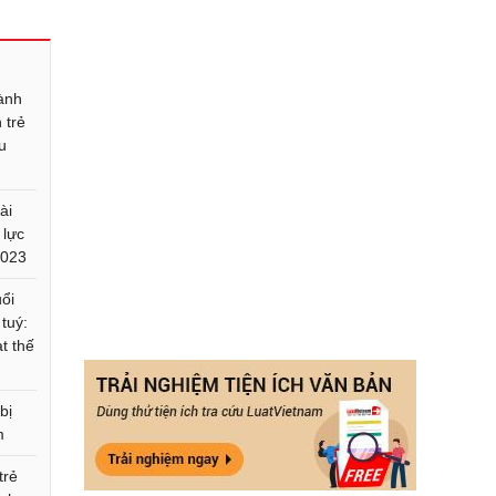
ành
 trẻ
u
ài
 lực
2023
uổi
 tuý:
t thế
bị
m
trẻ