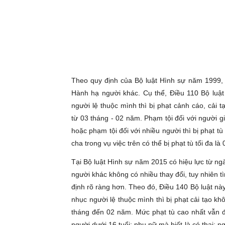
Theo quy định của Bộ luật Hình sự năm 1999, 
Hành hạ người khác. Cụ thể, Điều 110 Bộ luật
người lệ thuộc mình thì bị phạt cảnh cáo, cải
từ 03 tháng - 02 năm. Phạm tội đối với người gi
hoặc phạm tội đối với nhiều người thì bị phạt t
cha trong vụ việc trên có thể bị phạt tù tối đa l
Tại Bộ luật Hình sự năm 2015 có hiệu lực từ ng
người khác không có nhiều thay đổi, tuy nhiên t
định rõ ràng hơn. Theo đó, Điều 140 Bộ luật nà
nhục người lệ thuộc mình thì bị phạt cải tạo k
tháng đến 02 năm. Mức phạt tù cao nhất vẫn đ
người dưới 16 tuổi; phụ nữ mà biết là có thai;