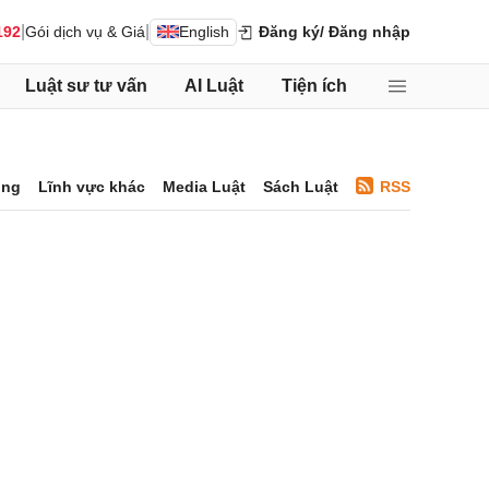
|
|
192
Gói dịch vụ & Giá
English
Đăng ký
/ Đăng nhập
Luật sư tư vấn
AI Luật
Tiện ích
ông
Lĩnh vực khác
Media Luật
Sách Luật
RSS