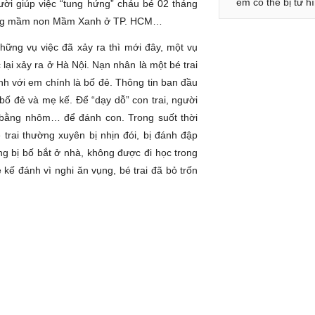
em có thể bị tử h
ười giúp việc “tung hứng” cháu bé 02 tháng
rường mầm non Mầm Xanh ở TP. HCM…
hững vụ việc đã xảy ra thì mới đây, một vụ
lại xảy ra ở Hà Nội. Nạn nhân là một bé trai
ành với em chính là bố đẻ. Thông tin ban đầu
i bố đẻ và mẹ kế. Để “dạy dỗ” con trai, người
bằng nhôm… để đánh con. Trong suốt thời
trai thường xuyên bị nhịn đói, bị đánh đập
g bị bố bắt ở nhà, không được đi học trong
kế đánh vì nghi ăn vụng, bé trai đã bỏ trốn