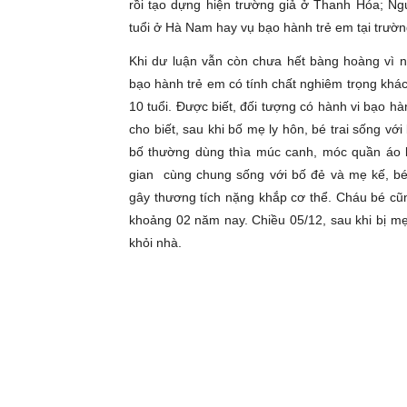
rồi tạo dựng hiện trường giả ở Thanh Hóa; Ng
tuổi ở Hà Nam hay vụ bạo hành trẻ em tại t
Khi dư luận vẫn còn chưa hết bàng hoàng vì n
bạo hành trẻ em có tính chất nghiêm trọng khác 
10 tuổi. Được biết, đối tượng có hành vi bạo h
cho biết, sau khi bố mẹ ly hôn, bé trai sống vớ
bố thường dùng thìa múc canh, móc quần áo 
gian cùng chung sống với bố đẻ và mẹ kế, bé 
gây thương tích nặng khắp cơ thể. Cháu bé cũn
khoảng 02 năm nay. Chiều 05/12, sau khi bị mẹ 
khỏi nhà.