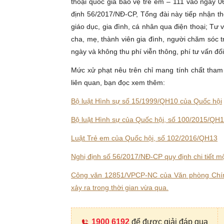
thoại quốc gia bảo vệ trẻ em – 111 vào ngày 
định 56/2017/NĐ-CP, Tổng đài này tiếp nhận th
giáo dục, gia đình, cá nhân qua điện thoại; Tư 
cha, mẹ, thành viên gia đình, người chăm sóc t
ngày và không thu phí viễn thông, phí tư vấn đối
Mức xử phạt nêu trên chỉ mang tính chất tham
liên quan, bạn đọc xem thêm:
Bộ luật Hình sự số 15/1999/QH10 của Quốc hội
Bộ luật Hình sự của Quốc hội, số 100/2015/QH
Luật Trẻ em của Quốc hội, số 102/2016/QH13
Nghị định số 56/2017/NĐ-CP quy định chi tiết mộ
Công văn 12851/VPCP-NC của Văn phòng Chính
xảy ra trong thời gian vừa qua.
1900 6192
để được giải đáp qua