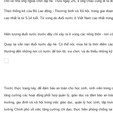
cho về nhà ông ngoại chơi dịp hè. Trưa ngày 2/6, 4 ông cháu cùng đi ra đ
Theo thống kê của Bộ Lao động - Thương binh và Xã hội, trong giai đoạ
cao nhất là từ 5-14 tuổi. Tử vong do đuối nước ở Việt Nam cao nhất trong
Hiện tượng đuối nước trước đây chỉ xảy ra ở vùng các nông thôn - nơi có 
Quay lại vấn nạn đuối nước dịp hè. Có thể nói, mùa hè là thời điểm cá
thường đến những nơi có nước để bơi lội, vui chơi, và do thiếu những kỹ
Trước thực trạng này, để đảm bảo an toàn cho học sinh, sinh viên trong
tăng cường các hoạt động phối hợp quản lý, giáo dục và đảm bảo an toàn
trường, gia đình và xã hội trong việc giáo dục, quản lý học sinh, tập t
tướng Chính phủ về việc tăng cường chỉ đạo, thực hiện phòng chống ta