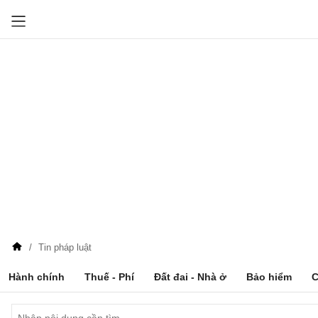
Tin pháp luật
Hành chính
Thuế - Phí
Đất đai - Nhà ở
Bảo hiểm
C