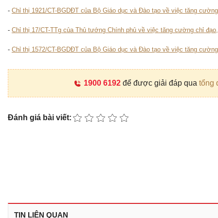
-
Chỉ thị 1921/CT-BGDĐT của Bộ Giáo dục và Đào tạo về việc tăng cường c
-
Chỉ thị 17/CT-TTg của Thủ tướng Chính phủ về việc tăng cường chỉ đạo,
-
Chỉ thị 1572/CT-BGDĐT của Bộ Giáo dục và Đào tạo về việc tăng cường c
1900 6192
để được giải đáp qua
tổng 
Đánh giá bài viết:
TIN LIÊN QUAN