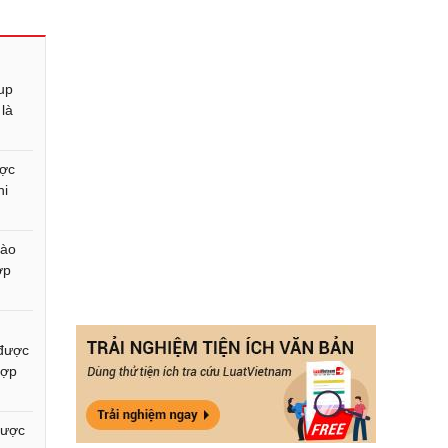
up
 là
ược
hi
nào
ợp
được
hợp
được