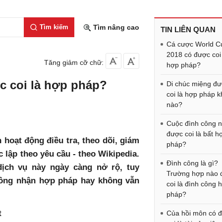
Tìm kiếm
Tìm nâng cao
TIN LIÊN QUAN
Cá cược World C
2018 có được coi
Tăng giảm cỡ chữ:
hợp pháp?
c coi là hợp pháp?
Di chúc miệng đ
coi là hợp pháp k
nào?
Cuộc đình công 
được coi là bất h
 hoạt động điều tra, theo dõi, giám
pháp?
 lập theo yêu cầu - theo Wikipedia.
Đình công là gì?
ịch vụ này ngày càng nở rộ, tuy
Trường hợp nào 
công nhận hợp pháp hay không vẫn
coi là đình công 
pháp?
t
Của hồi môn có 