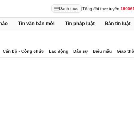
|
Danh mục
Tổng đài trực tuyến
19006
hảo
Tin văn bản mới
Tin pháp luật
Bản tin luật
Cán bộ - Công chức
Lao động
Dân sự
Biểu mẫu
Giao th