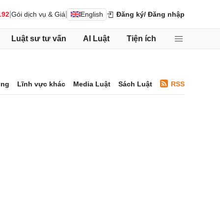
|
|
192
Gói dịch vụ & Giá
English
Đăng ký
/ Đăng nhập
Luật sư tư vấn
AI Luật
Tiện ích
ông
Lĩnh vực khác
Media Luật
Sách Luật
RSS