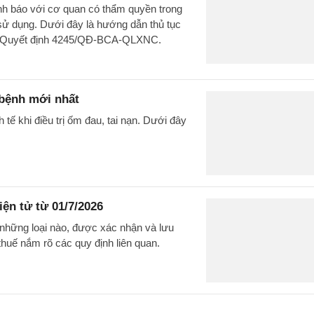
rình báo với cơ quan có thẩm quyền trong
 sử dụng. Dưới đây là hướng dẫn thủ tục
heo Quyết định 4245/QĐ-BCA-QLXNC.
bệnh mới nhất
tế khi điều trị ốm đau, tai nạn. Dưới đây
iện tử từ 01/7/2026
 những loại nào, được xác nhận và lưu
thuế nắm rõ các quy định liên quan.