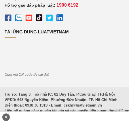
1900 6192
Hỗ trợ giải đáp pháp luật:
TẢI ỨNG DỤNG LUATVIETNAM
Quét mã QR code để cài đặt
Trụ sở: Tầng 3, Toà nhà IC, 82 Duy Tân, P.Cầu Giấy, TP.Hà Nội
VPĐD: 648 Nguyễn Kiệm, Phường Đức Nhuận, TP. Hồ Chí Minh
Điện thoại: 0938 36 1919 - Email:
cskh@luatvietnam.vn
Liên hệ quảng cáo; quyền tác giả và các quyền liên quan:
thuybt@in
×
Văn Bản Pháp Luật
|
Luật Doanh nghiệp
|
Luật Đất đai
|
Luật Hình 