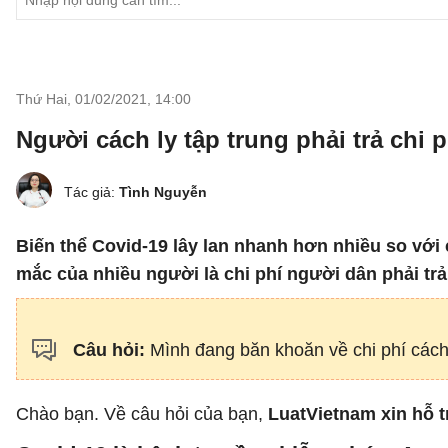
Thứ Hai, 01/02/2021
,
14:00
Người cách ly tập trung phải trả chi 
Tác giả:
Tình Nguyễn
Biến thể Covid-19 lây lan nhanh hơn nhiều so với c
mắc của nhiều người là chi phí người dân phải trả 
Câu hỏi:
Mình đang băn khoăn về chi phí cách
Chào bạn. Về câu hỏi của bạn,
LuatVietnam xin hỗ 