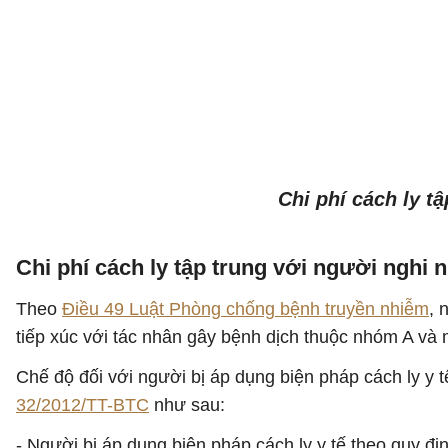
Chi phí cách ly t
Chi phí cách ly tập trung với người nghi 
Theo
Điều 49 Luật Phòng chống bệnh truyền nhiễm
, 
tiếp xúc với tác nhân gây bệnh dịch thuộc nhóm A và
Chế độ đối với người bị áp dụng biện pháp cách ly y 
32/2012/TT-BTC
như sau:
- Người bị áp dụng biện pháp cách ly y tế theo quy đị