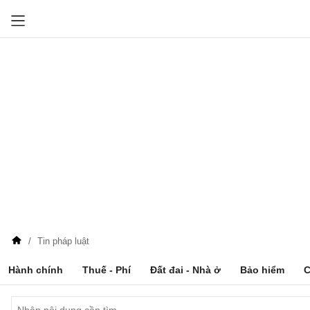
Tin pháp luật
Hành chính
Thuế - Phí
Đất đai - Nhà ở
Bảo hiểm
C