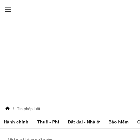
Tin pháp luật
Hành chính
Thuế - Phí
Đất đai - Nhà ở
Bảo hiểm
C