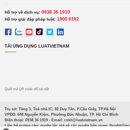
0938 36 1919
Hỗ trợ về dịch vụ:
1900 6192
Hỗ trợ giải đáp pháp luật:
TẢI ỨNG DỤNG LUATVIETNAM
Quét mã QR code để cài đặt
Trụ sở: Tầng 3, Toà nhà IC, 82 Duy Tân, P.Cầu Giấy, TP.Hà Nội
VPĐD: 648 Nguyễn Kiệm, Phường Đức Nhuận, TP. Hồ Chí Minh
Điện thoại: 0938 36 1919 - Email:
cskh@luatvietnam.vn
Liên hệ quảng cáo; quyền tác giả và các quyền liên quan:
thuybt@in