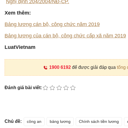
Nghị định 204/2004/NĐ-CP.
Xem thêm:
Bảng lương cán bộ, công chức năm 2019
Bảng lương của cán bộ, công chức cấp xã năm 2019
LuatVietnam
1900 6192
để được giải đáp qua
tổng 
Đánh giá bài viết:
Chủ đề:
công an
bảng lương
Chính sách tiền lương