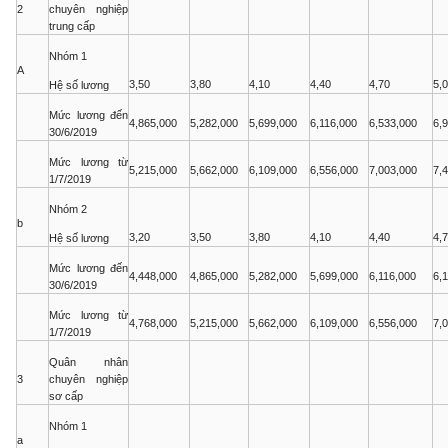
2
chuyên nghiệp
trung cấp
Nhóm 1
A
3,50
3,80
4,10
4,40
4,70
5,
Hệ số lương
Mức lương đến
4,865,000
5,282,000
5,699,000
6,116,000
6,533,000
6,
30/6/2019
Mức lương từ
5,215,000
5,662,000
6,109,000
6,556,000
7,003,000
7,
1/7/2019
Nhóm 2
b
3,20
3,50
3,80
4,10
4,40
4,
Hệ số lương
Mức lương đến
4,448,000
4,865,000
5,282,000
5,699,000
6,116,000
6,
30/6/2019
Mức lương từ
4,768,000
5,215,000
5,662,000
6,109,000
6,556,000
7,
1/7/2019
Quân nhân
3
chuyên nghiệp
sơ cấp
Nhóm 1
a