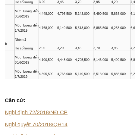
3,20
3,45
3,70
3,95
4,20
4,
Hệ số lương
Mức lương đến
4,448,000
4,795,500
5,143,000
5,490,500
5,838,000
6,
30/6/2019
Mức lương đến
4,768,000
5,140,500
5,513,000
5,885,500
6,258,000
6,
1/7/2019
Nhóm 2
b
2,95
3,20
3,45
3,70
3,95
4,
Hệ số lương
Mức lương đến
4,100,500
4,448,000
4,795,500
5,143,000
5,490,500
5,
30/6/2019
Mức lương đến
4,395,500
4,768,000
5,140,500
5,513,000
5,885,500
6,
1/7/2019
Căn cứ:
Nghị định 72/2018/NĐ-CP
Nghị quyết 70/2018/QH14