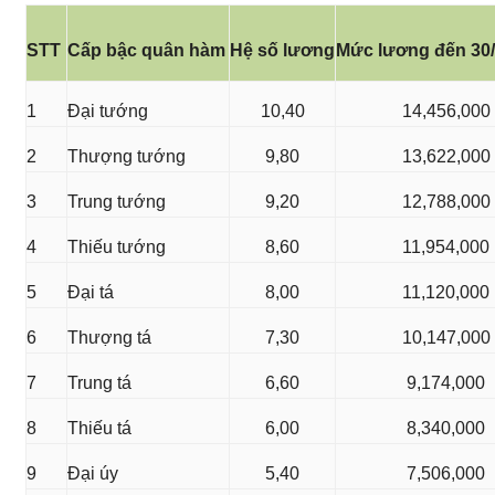
STT
Cấp bậc quân hàm
Hệ số lương
Mức lương đến 30/
1
Đại tướng
10,40
14,456,000
2
Thượng tướng
9,80
13,622,000
3
Trung tướng
9,20
12,788,000
4
Thiếu tướng
8,60
11,954,000
5
Đại tá
8,00
11,120,000
6
Thượng tá
7,30
10,147,000
7
Trung tá
6,60
9,174,000
8
Thiếu tá
6,00
8,340,000
9
Đại úy
5,40
7,506,000