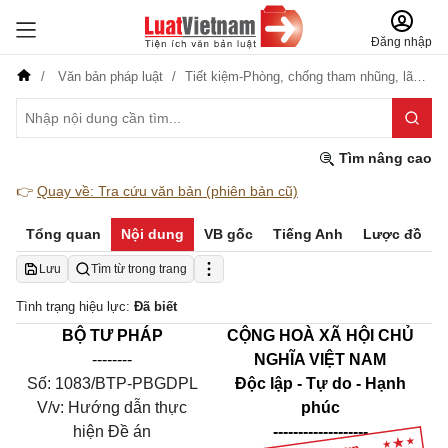
Đăng nhập
Văn bản pháp luật
Tiết kiệm-Phòng, chống tham nhũng, lãng phí
Tìm nâng cao
👉
Quay về: Tra cứu văn bản (phiên bản cũ)
Tổng quan
Nội dung
VB gốc
Tiếng Anh
Lược đồ
Lưu
Tìm từ trong trang
Tình trạng hiệu lực:
Đã biết
BỘ TƯ PHÁP
CỘNG HOÀ XÃ HỘI CHỦ
--------
NGHĨA VIỆT NAM
Số:
1083
/BTP-PBGDPL
Độc lập - Tự do - Hạnh
V/v: Hướng dẫn thực
phúc
hiện Đề án
-------------------