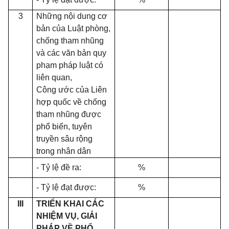
3
Những nội dung cơ
bản của Luật phòng,
chống tham nhũng
và các văn bản quy
phạm pháp luật có
liên quan,
Công ước của Liên
hợp quốc về chống
tham nhũng được
phổ biến, tuyên
truyền sâu rộng
trong nhân dân
- Tỷ lệ đề ra:
%
- Tỷ lệ đạt được:
%
III
TRIỂN KHAI CÁC
NHIỆM VỤ, GIẢI
PHÁP VỀ PHỔ