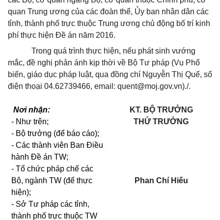
quan Trung ương của các đoàn thể, Ủy ban nhân dân các
tỉnh, thành phố trực thuộc Trung ương chủ động bố trí kinh
phí thực hiện Đề án năm 2016.
Trong quá trình thực hiện, nếu phát sinh vướng
mắc, đề nghị phản ánh kịp thời về Bộ Tư pháp (Vụ Phổ
biến, giáo dục pháp luật, qua đồng chí Nguyễn Thị Quế, số
điện thoại 04.62739466, email:
quent@moj.gov.vn
)./.
Nơi nhận:
KT. BỘ TRƯỞNG
- Như trên;
THỨ TRƯỞNG
- Bộ trưởng (để báo cáo);
- Các thành viên Ban Điều
hành Đề án TW;
- Tổ chức pháp chế các
Bộ, ngành TW (để thực
Phan Chí Hiếu
hiện);
- Sở Tư pháp các tỉnh,
thành phố trực thuộc TW