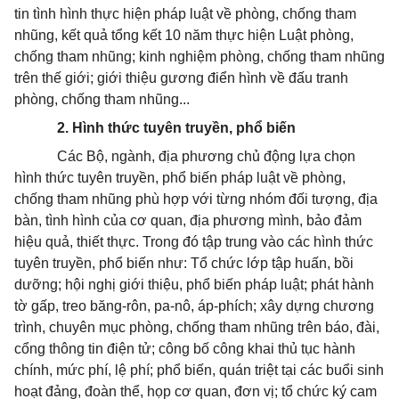
tin tình hình thực hiện pháp luật về phòng, chống tham
nhũng, kết quả tổng kết 10 năm thực hiện Luật phòng,
chống tham nhũng; kinh nghiệm phòng, chống tham nhũng
trên thế giới; giới thiệu gương điển hình về đấu tranh
phòng, chống tham nhũng...
2. Hình thức tuyên truyền, phổ biến
Các Bộ, ngành, địa phương chủ động lựa chọn
hình thức tuyên truyền, phổ biến pháp luật về phòng,
chống tham nhũng phù hợp với từng nhóm đối tượng, địa
bàn, tình hình của cơ quan, địa phương mình, bảo đảm
hiệu quả, thiết thực. Trong đó tập trung vào các hình thức
tuyên truyền, phổ biến như: Tổ chức lớp tập huấn, bồi
dưỡng; hội nghị giới thiệu, phổ biến pháp luật; phát hành
tờ gấp, treo băng-rôn, pa-nô, áp-phích; xây dựng chương
trình, chuyên mục phòng, chống tham nhũng trên báo, đài,
cổng thông tin điện tử; công bố công khai thủ tục hành
chính, mức phí, lệ phí; phổ biến, quán triệt tại các buổi sinh
hoạt đảng, đoàn thể, họp cơ quan, đơn vị; tổ chức ký cam