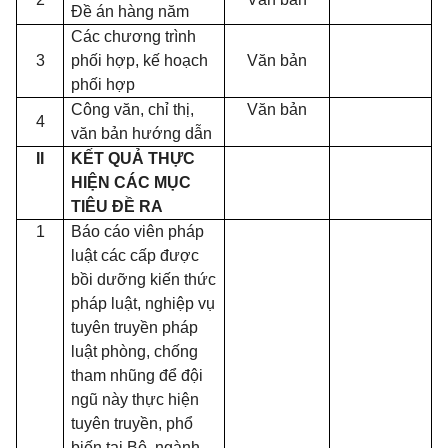
Đề án hàng năm
Các chương trình
3
phối hợp, kế hoạch
Văn bản
phối hợp
Công văn, chỉ thị,
Văn bản
4
văn bản hướng dẫn
II
KẾT QUẢ THỰC
HIỆN CÁC MỤC
TIÊU ĐỀ RA
1
Báo cáo viên pháp
luật các cấp được
bồi dưỡng kiến thức
pháp luật, nghiệp vụ
tuyên truyền pháp
luật phòng, chống
tham nhũng để đội
ngũ này thực hiện
tuyên truyền, phổ
biến tại Bộ, ngành,