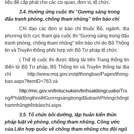
liệu để cấp phát cho các cơ quan, đơn vị, tổ chức.
3.4. Hưởng ứng cuộc thi “Gương sáng trong
đấu tranh phòng, chống tham nhũng” trên báo chí
Chỉ đạo các đơn vị báo chí thuộc Bộ, ngành, địa
phương tích cực tham gia cuộc thi “Gương sáng trong đấu
tranh phòng, chống tham nhũng” trên báo chí do Bộ Thông
tin và Truyền thông phối hợp với Bộ Tư pháp tổ chức
( Thể lệ cuộc thi được đăng tải trên Trang thông tin
điện tử Bộ Tư pháp, Bộ Thông tin và Truyền thông tại địa
chỉ http://www.moj.gov.vn/qt/thongbao/Pages/thong-
bao.aspx?ItemID=763 và
http://mic.gov.vn/tintucsukien/tinhoatdongcuabo/
Tra
ng/PhátđộngthiviếtGươngsángtrongđấutranhPhòngchốngt
hamnhũngtrênbáochí.aspx
3.5. Tổ chức bồi dưỡng, tập huấn kiến thức
pháp luật về phòng, chống tham nhũng, Công ước
của Liên hợp quốc về chống tham nhũng cho đội ngũ