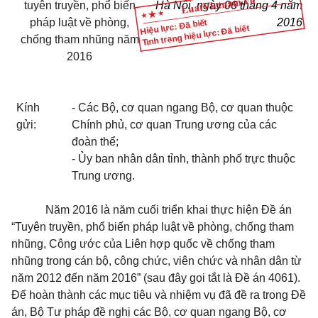
tuyên truyền, phổ biến
Hà Nội, ngày
06
tháng
4
năm
pháp luật về phòng,
20
16
Hiệu lực: Đã biết
Tình trạng hiệu lực: Đã biết
chống tham nhũng năm
2016
Kính
- Các Bộ, cơ quan ngang Bộ, cơ quan thuộc
gửi:
Chính phủ, cơ quan Trung ương của các
đoàn thể
;
- Ủy ban nhân dân tỉnh, thành phố trực thuộc
Trung ương.
Năm 2016 là năm cuối triển khai thực hiện Đề án
“Tuyên truyền, phổ biến pháp luật về phòng, chống tham
nhũng, Công ước của Liên hợp quốc về chống tham
nhũng trong cán bộ, công chức, viên chức và nhân dân từ
năm 2012 đến năm 2016” (sau đây gọi tắt là Đề án 4061).
Để hoàn thành các mục tiêu và nhiệm vụ đã đề ra trong Đề
án, Bộ Tư pháp đề nghị các Bộ, cơ quan ngang Bộ, cơ