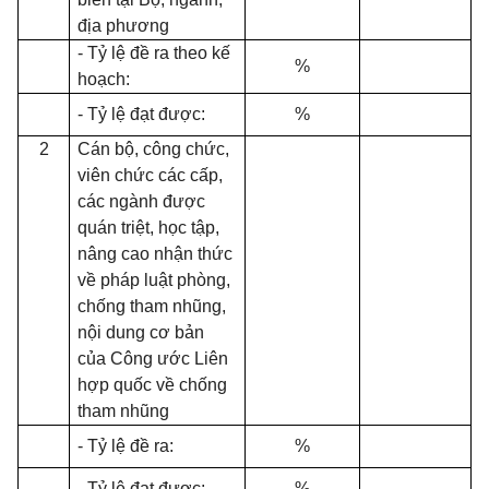
địa phương
- Tỷ lệ đề ra theo kế
%
hoạch:
- Tỷ lệ đạt được:
%
2
Cán bộ, công chức,
viên chức các cấp,
các ngành được
quán triệt, học tập,
nâng cao nhận thức
về pháp luật phòng,
chống tham nhũng,
nội dung cơ bản
của Công ước Liên
hợp quốc về chống
tham nhũng
- Tỷ lệ đề ra:
%
- Tỷ lệ đạt được:
%