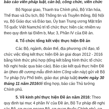
báo cáo viên pháp luật, cán bộ, công chức, viên chức
Bộ Ngoại giao, Thanh tra Chính phủ, Bộ Văn hóa,
Thể thao và Du lịch, Bộ Thông tin và Truyền thông, Bộ Nội
vụ, Bộ Giáo dục và Đào tạo, Ủy ban Trung ương Mặt trận
Tổ quốc Việt Namchủ trì tổ chức thực hiện các nhiệm vụ
theo quy định tại Điểm b, Mục 3, Phần IV của Đề án.
4. Tổ chức tổng kết việc thực hiện Đề án
Các Bộ, ngành, đoàn thể, địa phương chỉ đạo, tổ
chức việc tổng kết thực hiện Đề án giai đoạn 2012 - 2016
bằng hình thức phù hợp (tổng kết bằng hình thức tổ chức
hội nghị hoặc qua báo cáo). Báo cáo kết quả thực hiện Đề
án (
theo đề cương mẫu đính kèm Công văn này
) gửi về Bộ
Tư pháp (Vụ Phổ biến, giáo dục pháp luật)
trước ngày 30
tháng 11 năm 2016
để tổng hợp, báo cáo Thủ tướng
Chính phủ.
5. Về kinh phí thực hiện Đề án năm 2016:
Theo
quy định tại mục 4 phần IV của Đề án, Bộ Tư pháp đề nghị
các Bộ, cơ quan ngang Bộ, cơ quan thuộc Chính phủ, cơ