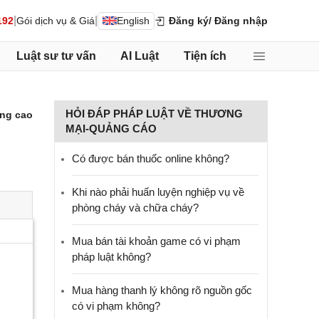
|
|
192
Gói dịch vụ & Giá
English
Đăng ký
/ Đăng nhập
Luật sư tư vấn
AI Luật
Tiện ích
HỎI ĐÁP PHÁP LUẬT VỀ THƯƠNG
ng cao
MẠI-QUẢNG CÁO
Có được bán thuốc online không?
Khi nào phải huấn luyện nghiệp vụ về
phòng cháy và chữa cháy?
Mua bán tài khoản game có vi phạm
pháp luật không?
Mua hàng thanh lý không rõ nguồn gốc
có vi phạm không?