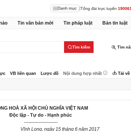
|
Danh mục
Tổng đài trực tuyến
19006
hảo
Tin văn bản mới
Tin pháp luật
Bản tin luật
Tìm kiếm
Tìm nâ
lực
VB liên quan
Lược đồ
Nội dung hợp nhất
Tải về
NG HOÀ XÃ HỘI CHỦ NGHĨA VIỆT NAM
Độc lập - Tự do - Hạnh phúc
-----------------------
Vĩnh Long, ngày 15 tháng 6 năm 2017