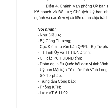
Điều 4.
Chánh Văn phòng Uỷ ban nh
Kế hoạch và Đầu tư; Chủ tịch Uỷ ban nh
ngành và các đơn vị có liên quan chịu trách
Nơi nhận:
- Như Điều 4;
- Bộ Công Thương;
- Cục Kiểm tra văn bản QPPL - Bộ Tư ph
- TT Tỉnh Ủy và TT HĐND tỉnh;
- CT, các PCT UBND tỉnh;
- Đoàn đại biểu Quốc hội đơn vị tỉnh Vĩn
- Uỷ ban Mặt trận Tổ quốc tỉnh Vĩnh Long
- Sở Tư pháp;
- Trung tâm Công báo;
- Phòng KTN;
- Lưu: VT. 6.11.02