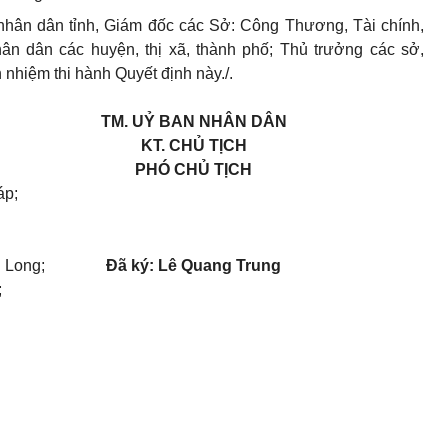
ân dân tỉnh, Giám đốc các Sở: Công Thương, Tài chính,
ân dân các huyện, thị xã, thành phố; Thủ trưởng các sở,
 nhiệm thi hành Quyết định này./.
TM. UỶ BAN NHÂN DÂN
KT. CHỦ TỊCH
PHÓ CHỦ TỊCH
áp;
h Long;
Đã ký: Lê Quang Trung
;