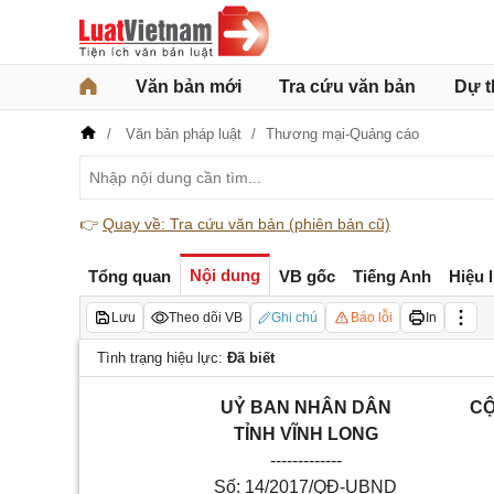
Văn bản mới
Tra cứu văn bản
Dự t
Văn bản pháp luật
Thương mại-Quảng cáo
👉
Quay về: Tra cứu văn bản (phiên bản cũ)
Nội dung
Tổng quan
VB gốc
Tiếng Anh
Hiệu 
Lưu
Theo dõi VB
Ghi chú
Báo lỗi
In
Tình trạng hiệu lực:
Đã biết
UỶ BAN NHÂN DÂN
CỘ
TỈNH VĨNH LONG
-------------
Số: 14/2017/QĐ-UBND