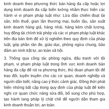
kinh doanh theo phương thức bán hàng đa cấp hoặc lợi
dụng kinh doanh đa cấp biến t
ướ
ng nhằm thực hiện các
hành vi vi phạm pháp luật như: Lừa đảo chiếm đoạt tài
sản, trốn thuế, gian lận thương mại, buôn lậu, sản xuất
kinh doanh hàng giả, hàng nhái, hàng kém chất lượng,
huy động tài chính trái phép và các vi phạm pháp luật khác
trên địa bàn tỉnh để xử lý nghiêm theo quy định của pháp
luật, góp phần răn đe, giáo dục, phòng ngừa ch
u
ng, bảo
đảm an ninh trật tự, an toàn xã hội.
3. Thông qua công tác phòng ngừa, đấu tranh với tội
phạm, vi phạm pháp luật trong lĩnh vực kinh doanh bán
hàng đa cấp để rút ra phương thức, thủ đoạn phạm tội để
trao đổi, tuyên truyền cho các cơ quan, doanh nghiệp và
người dân biết, nâng cao ý thức cảnh giác. Đồng thời phát
hiện những bất cập trong quy định của pháp luật để kiến
nghị cơ quan chức năng sửa đổi, bổ sung cho phù hợp,
tạo hành lang pháp lý chặt chẽ để người dân tham gia
kinh doanh thuận lợi, an toàn.