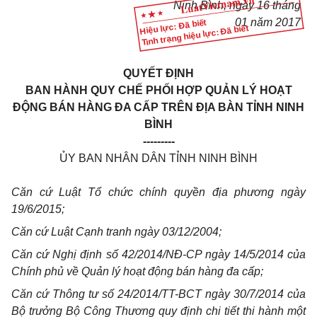
Ninh Bình, ngày
16
tháng
01
năm 2017
Hiệu lực: Đã biết
Tình trạng hiệu lực: Đã biết
QUYẾT ĐỊNH
BAN HÀNH QUY CHẾ PHỐI HỢP QUẢN LÝ HOẠT
ĐỘNG BÁN HÀNG ĐA CẤP TRÊN ĐỊA BÀN TỈNH NINH
BÌNH
---------
ỦY BAN NHÂN DÂN TỈNH NINH BÌNH
Căn cứ Luật Tổ chức chính quyền địa phương ngày
19/6/2015;
Căn cứ Luật Cạnh tranh ngày 03/12/2004;
Căn cứ Nghị định số 42/2014/NĐ-CP ngày 14/5/2014 của
Chính phủ về Quản lý hoạt động bán hàng đa cấp;
Căn cứ Thông tư số 24/2014/TT-BCT ngày 30/7/2014 của
Bộ trưởng Bộ Công Thương quy định chi tiết thi hành một