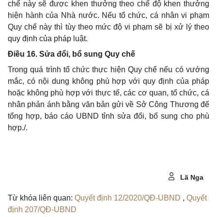
chế này sẽ được khen thưởng theo chế độ khen thưởng
hiện hành của Nhà nước. Nếu tổ chức, cá nhân vi phạm
Quy chế này thì tùy theo mức độ vi phạm sẽ bị xử lý theo
quy định của pháp luật.
Điều 16. Sửa đổi, bổ sung Quy chế
Trong quá trình tổ chức thực hiện Quy chế nếu có vướng
mắc, có nội dung không
phù hợp
với quy định của pháp
hoặc không
phù hợp
với thực tế, các cơ quan, tổ chức, cá
nhân phản ánh bằng văn bản gửi về Sở Công Thương để
tổng
hợp, báo cáo
UBND
tỉnh sửa đổi, bổ sung cho phù
hợp./.
Lã Nga
Từ khóa liên quan:
Quyết định 12/2020/QĐ-UBND
,
Quyết
định 207/QĐ-UBND