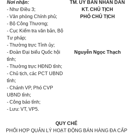
Nơi nhận:
TM. ỦY BAN NHÂN DÂN
- Như Điều 3;
KT. CHỦ TỊCH
- Văn phòng Chính phủ;
PHÓ CHỦ TỊCH
- Bộ Công Thương;
- Cục Kiểm tra văn bản, Bộ
Tư pháp;
- Thường trực Tỉnh ủy;
- Đoàn Đại biểu Quốc hội
Nguyễn Ngọc Thạch
tỉnh;
- Thường trực HĐND tỉnh;
- Chủ tịch, các PCT UBND
tỉnh;
- Chánh VP, Phó CVP
UBND tỉnh;
- Công báo tỉnh;
- Lưu: VT, VP5.
QUY CHẾ
PHỐI HỢP QUẢN LÝ HOẠT ĐỘNG BÁN HÀNG ĐA CẤP