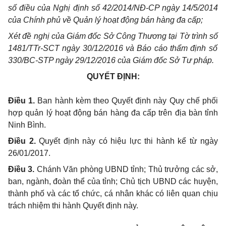
s
ố
điều
của Nghị định s
ố
42/2014/NĐ-CP ngày 14/5/2014
của Chính phủ về Quản lý hoạt động bán hàng đa cấp;
Xét đề nghị của Giám đốc Sở Công Thương tại Tờ trình s
ố
1481/TTr-SCT ngày 30/12/2016 và B
á
o cáo thẩm định số
330/BC-STP ngày 29/12/2016 của Giám đốc Sở Tư pháp.
QUYẾT ĐỊNH:
Điều 1.
Ban hành kèm theo Quyết định này Quy chế phối
hợp quản lý hoạt động bán hàng đa cấp trên địa bàn tỉnh
Ninh Bình.
Điều 2.
Quyết định này có hiệu lực thi hành kể từ ngày
26/01/2017.
Điều 3.
Chánh Văn phòng UBND tỉnh; Thủ trưởng các sở,
ban, ngành, đoàn thể của tỉnh; Chủ tịch UBND các huyện,
thành phố và các tổ chức, cá nhân khác có liên quan chịu
trách nhiệm thi hành Quyết định này.