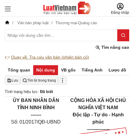
Đăng nhập
Văn bản pháp luật
Thương mại-Quảng cáo
Tìm nâng cao
👉
Quay về: Tra cứu văn bản (phiên bản cũ)
Tổng quan
Nội dung
VB gốc
Tiếng Anh
Lược đồ
Lưu
Tìm từ trong trang
Tình trạng hiệu lực:
Đã biết
ỦY BAN NHÂN DÂN
CỘNG HÒA XÃ HỘI CHỦ
TỈNH NINH BÌNH
NGHĨA VIỆT NAM
-------
Độc lập - Tự do - Hạnh
Số: 0
1
/2017/QĐ-
UBND
phúc
---------------