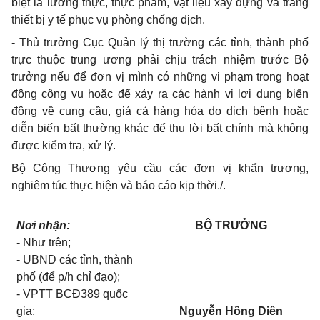
biệt là lương thực, thực phẩm, vật liệu xây dựng và trang
thiết bị y tế phục vụ phòng chống dịch.
- Thủ trưởng Cục Quản lý thị trường các tỉnh, thành phố
trực thuộc trung ương phải chịu trách nhiệm trước Bộ
trưởng nếu để đơn vị mình có những vi phạm trong hoạt
động công vụ hoặc để xảy ra các hành vi lợi dụng biến
động về cung cầu, giá cả hàng hóa do dịch bệnh hoặc
diễn biến bất thường khác để thu lời bất chính mà không
được kiểm tra, xử lý.
Bộ Công Thương yêu cầu các đơn vị khẩn trương,
nghiêm túc thực hiện và báo cáo kịp thời./.
Nơi nhận:
BỘ TRƯỞNG
- Như trên;
- UBND các tỉnh, thành
phố (để p/h chỉ đạo);
- VPTT BCĐ389 quốc
gia;
Nguyễn Hồng Diên