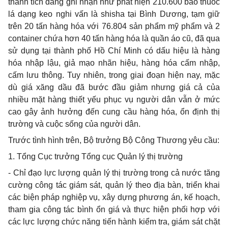
thành tích đáng ghi nhận như phát hiện 210.600 bao thuốc
lá dạng keo nghi vấn là shisha tại Bình Dương, tạm giữ
trên 20 tấn hàng hóa với 76.804 sản phẩm mỹ phẩm và 2
container chứa hơn 40 tấn hàng hóa là quần áo cũ, đã qua
sử dụng tại thành phố Hồ Chí Minh có dấu hiệu là hàng
hóa nhập lậu, giả mạo nhãn hiệu, hàng hóa cấm nhập,
cấm lưu thông. Tuy nhiên, trong giai đoạn hiện nay, mặc
dù giá xăng dầu đã bước đầu giảm nhưng giá cả của
nhiều mặt hàng thiết yếu phục vụ người dân vẫn ở mức
cao gây ảnh hưởng đến cung cầu hàng hóa, ổn định thị
trường và cuộc sống của người dân.
Trước tình hình trên, Bộ trưởng Bộ Công Thương yêu cầu:
1. Tổng Cục trưởng Tổng cục Quản lý thị trường
- Chỉ đạo lực lượng quản lý thị trường trong cả nước tăng
cường công tác giám sát, quản lý theo địa bàn, triển khai
các biện pháp nghiệp vụ, xây dựng phương án, kế hoạch,
tham gia công tác bình ổn giá và thực hiện phối hợp với
các lực lượng chức năng tiến hành kiểm tra, giám sát chặt