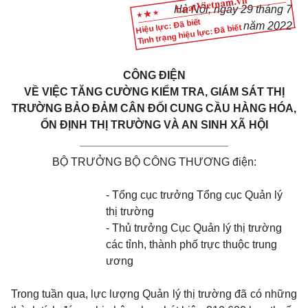
Hà Nội, ngày 29 tháng 7
Hiệu lực: Đã biết
năm 2022
Tình trạng hiệu lực: Đã biết
CÔNG ĐIỆN
VỀ VIỆC TĂNG CƯỜNG KIỂM TRA, GIÁM SÁT THỊ
TRƯỜNG BẢO ĐẢM CÂN ĐỐI CUNG CẦU HÀNG HÓA,
ỔN ĐỊNH THỊ TRƯỜNG VÀ AN SINH XÃ HỘI
________________________
BỘ TRƯỞNG BỘ CÔNG THƯƠNG điện:
- Tổng cục trưởng Tổng cục Quản lý
thị trường
- Thủ trưởng Cục Quản lý thị trường
các tỉnh, thành phố trực thuộc trung
ương
Trong tuần qua, lực lượng Quản lý thị trường đã có những