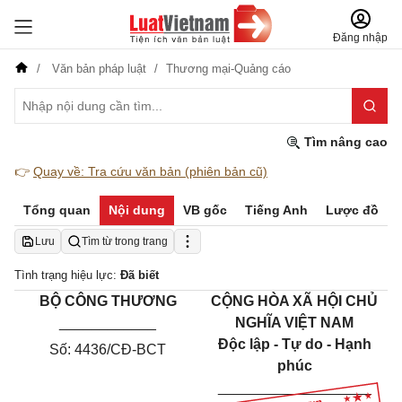
Đăng nhập
Văn bản pháp luật
Thương mại-Quảng cáo
Tìm nâng cao
👉
Quay về: Tra cứu văn bản (phiên bản cũ)
Tổng quan
Nội dung
VB gốc
Tiếng Anh
Lược đồ
Lưu
Tìm từ trong trang
Tình trạng hiệu lực:
Đã biết
BỘ CÔNG THƯƠNG
CỘNG HÒA XÃ HỘI CHỦ
____________
NGHĨA VIỆT NAM
Độc lập - Tự do - Hạnh
Số: 4436/CĐ-BCT
phúc
___________________