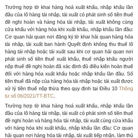
Trường hợp tờ khai hàng hoá xuất khẩu, nhập khẩu l
ầ
n
đầu của lô hàng tái nhập, tái xuất có phát sinh số tiền thuế
đề nghị hoàn và hàng hóa tái nhập, tái xuất không cùng
cửa kh
ẩ
u với hàng hóa khi xuất khẩu, nhập kh
ẩ
u lần đầu:
Cơ quan hải quan nơi
đ
ăng ký tờ khai hải quan hàng hóa
tái nhập, tái xuất ban hành Quyết định không thu thuế lô
hàng tái nh
ậ
p hoặc tái xuất sau khi cơ quan hải quan nơi
phát sinh số tiền thuế xuất khẩu, thuế nhập khẩu người
nộp thuế đề nghị hoàn đ
ã
xác
đ
ịnh
đủ điều
kiện hoàn thuế
đ
ối với hàng hóa xuất khẩu hoặc nhập kh
ẩ
u l
ầ
n đầu.
S
ố
tiền thuế
đ
ã nộp của hàn
g
hóa tái nhập hoặc tái xuất được
xử lý tiền thuế nộp thừa theo quy định tại
Điều 10
Thông
tư số 06/2021/TT-BTC
.
Trường hợp tờ khai hàng hoá xuất khẩu, nhập khẩu lần
đ
ầu của lô hàng tái nhập, tái xuất có phát sinh số tiền thuế
đề nghị hoàn và hàng hóa tái nhập, tái xuất cùng cửa khẩu
với hàng hóa khi xuất khẩu, nhập khẩu lần đầu: Cơ quan
hải quan nơi hàng hóa tái nhập, tái xuất tiếp nhận, làm thủ