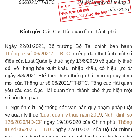
06/2021/TT-BTC
Hà Nội, ngày 0
1
tháng 3
năm 2021
Hiệu lực: Đã biết
Tình trạng hiệu lực: Đã biết
Kính gửi:
Các Cục Hải quan tỉnh, thành phố.
Ngày 22/01/2021, Bộ trưởng Bộ Tài chính ban hành
Thông tư số 06/2021/TT-BTC
hướng dẫn thi hành một số
điều của Luật Qu
ả
n lý thuế ngày 13/6/2019 về quản lý thuế
đ
ối với hàng hóa xuất khẩu, nhập khẩu, có hiệu lực từ
ngày 8/3/2021. Đ
ể
thực hiện thống nhất nh
ữ
ng quy định
mới của Thông tư số 06/2021/TT-BTC, T
ổ
ng cục H
ả
i quan
yêu cầu các Cục Hải quan tỉnh, thành phố thực hiện một
số nội dung sau:
1. Nghiên cứu hệ thống các văn bản quy phạm pháp luật
về quản lý thuế (
Luật quản lý thuế năm 2019
,
Nghị định số
126/2020/NĐ-CP
ngày 19/10/2020 của Chính phủ,
Thông
tư số 06/2021/TT-BTC
ngày 22/01/2021 của Bộ Tài chính)
và các văn bản liên quan, quán triệt, tập huấn cho toàn thể