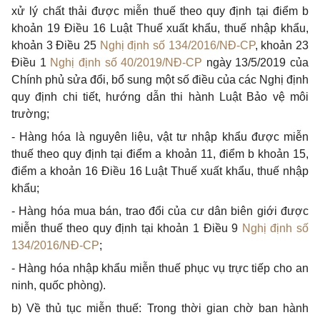
x
ử
lý chất thải được miễn thu
ế
theo quy định tại điểm b
khoản 19 Điều 16 Luật Thuế xuất khẩu, thuế nhập khẩu,
khoản 3 Điều 25
Nghị định số 134/2016/NĐ-CP
, khoản 23
Điều 1
Nghị định số 40/2019/NĐ-CP
ngày 13/5/2019 của
Chính ph
ủ
sửa đ
ổ
i, b
ổ
sung một số điều của các Nghị định
quy định chi tiết, hướng dẫn thi hành Luật Bảo vệ môi
trường;
- Hàng hóa là nguyên liệu, v
ậ
t tư nhập khẩu được miễn
thuế theo quy định tại điểm a khoản 11, điểm b khoản 15,
điểm a khoản 16 Điều 16 Luật Thuế xuất khẩu, thuế nhập
khẩu;
- Hàng hóa mua bán, trao
đổi
c
ủ
a cư dân biên giới được
miễn thuế theo quy định tại khoản 1 Điều 9
Nghị định số
134/2016/NĐ-CP
;
- Hàng hóa nhập kh
ẩ
u miễn thuế phục vụ trực tiếp cho an
ninh, quốc phòng).
b)
V
ề th
ủ
tục miễn thuế: Trong thời gian chờ ban hành