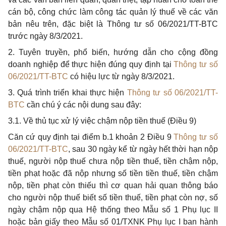
cán bộ, công chức làm công tác quản lý thuế về các văn
bản nêu trên, đặc biệt là Thông tư số 06/2021/TT-BTC
trước ngày 8/3/2021.
2. Tuyên truyền, phổ biến, hướng dẫn cho cộng đồng
doanh nghiệp để thực hiện đúng quy định tại
Thông tư số
06/2021/TT-BTC
có hiệu lực từ ngày 8/3/2021.
3. Quá trình triển khai thực hiện
Thông tư số 06/2021/TT-
BTC
cần chú ý các nội dung sau đây:
3.1. Về thủ tục xử lý việc chậm nộp tiền thuế (Điều 9)
Căn cứ quy định tại điểm b.1 khoản 2 Điều 9
Thông tư số
06/2021/TT-BTC
, sau 30 ngày kể từ ngày h
ế
t thời hạn nộp
thuế, người nộp thuế chưa nộp tiền thuế, tiền chậm nộp,
tiền phạt hoặc đã nộp nhưng số tiền tiền thuế, tiền chậm
nộp, tiền phạt còn thiếu thì cơ quan hải quan thông báo
cho người nộp thuế biết số tiền thuế, tiền phạt còn nợ, số
ngày chậm nộp qua Hệ thống theo M
ẫ
u số
1
Phụ lục II
hoặc bản giấy theo M
ẫ
u số 01/TXNK Phụ lục
I
ban hành