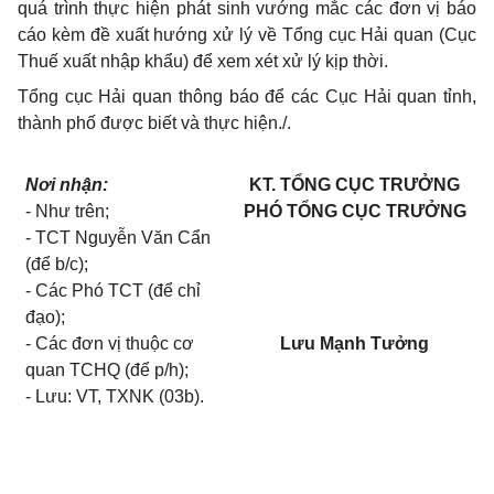
quá trình thực hiện phát sinh vướng mắc các đơn vị báo
cáo kèm đề xuất hướng xử lý về Tổng cục Hải quan (Cục
Thuế xuất nhập khẩu) để xem xét xử lý kịp thời.
T
ổ
ng cục Hải quan thông báo
để
các Cục Hải quan t
ỉ
nh,
thành ph
ố
được bi
ế
t và thực hiện./.
Nơi nhận:
KT. TỔNG CỤC TRƯỞNG
- Như trên;
PHÓ TỔNG CỤC TRƯỞNG
- TCT Nguy
ễ
n Văn
C
ẩn
(
để
b/c);
- Các Ph
ó
TCT (đ
ể
ch
ỉ
đạo);
- Các
đ
ơn vị thuộc cơ
Lưu Mạnh Tưởng
quan TCH
Q
(để p/h);
- Lưu: VT, TXNK (03b
).