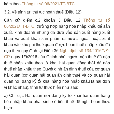
kèm theo
Thông tư số 06/2021/TT-BTC
3.2. Về trình tự, thủ tục hoàn thuế (Điều 12)
Căn cứ
điểm c.2 khoản 3 Điều 12
Thông tư số
06/2021/TT-BTC
, trường hợp hàng hóa nhập kh
ẩ
u để sản
xuất, kinh doanh nhưng đã đưa vào sản xuất hàng xuất
khẩu và xuất kh
ẩ
u s
ả
n phẩm ra nước ngoài hoặc xuất
khẩu vào khu phi thuế quan được hoàn thuế nhập kh
ẩ
u đã
nộp theo quy định tại Điều 36
Nghị định số 134/2016/NĐ-
CP
ngày 1/9/2016 của Chính phủ, người nộp thuế đ
ã
nộp
thu
ế
nhập kh
ẩ
u theo tờ khai hải quan đ
ồ
ng thời
đã
nộp
thu
ế
nhập kh
ẩ
u theo Quyết định ấn định thuế của cơ quan
hải quan (cơ quan h
ả
i quan ấn định thuế và cơ quan hải
quan nơi đăng ký tờ khai hàng hóa nhập kh
ẩ
u là hai đơn
vị khác nhau), trình tự thực hiện như sau:
a) Chi cục Hải quan nơi
đ
ăng ký tờ khai h
ả
i quan hàng
hóa nhập kh
ẩ
u phát sinh số tiền thuế
đ
ề nghị hoàn thực
hiện: