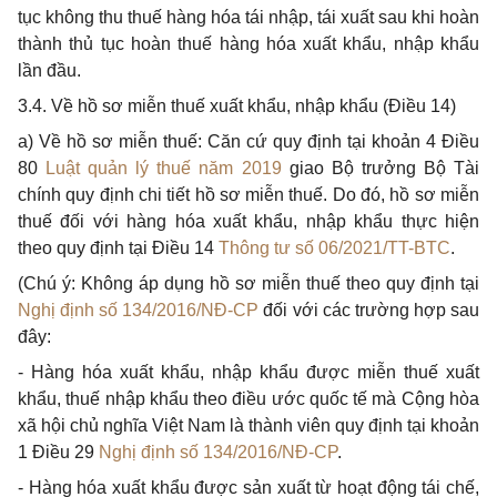
tục không thu thuế hàng hóa tái nhập, tái xuất sau khi hoàn
thành thủ tục hoàn thuế hàng hóa xuất kh
ẩ
u, nhập khẩu
lần đầu.
3.4. Về hồ sơ miễn thuế xuất khẩu, nhập khẩu (Điều 14)
a)
V
ề hồ sơ miễn thuế: Căn cứ quy định tại khoản 4 Điều
80
Luật quản lý thuế năm 2019
giao Bộ trư
ở
ng Bộ Tài
chính quy định chi tiết hồ sơ miễn thu
ế
. Do đó, hồ sơ mi
ễ
n
thuế đối với hàng hóa xuất khẩu, nhập khẩu thực hiện
theo quy
đ
ịnh tại Điều 14
Thông tư số 06/2021/TT-BTC
.
(Chú ý: Không áp dụng hồ sơ miễn thuế theo quy định tại
Nghị định số 134/2016/NĐ-CP
đối với các trường hợp sau
đây:
- Hàng hóa xuất khẩu, nhập khẩu được miễn thuế xuất
khẩu, thuế nhập kh
ẩ
u theo điều ước qu
ố
c tế mà Cộng hòa
x
ã
hội ch
ủ
nghĩa Việt Nam là thành viên quy định tại khoản
1 Điều 29
Nghị định số 134/2016/NĐ-CP
.
- Hàng hóa xuất kh
ẩ
u
đ
ược sản xuất từ hoạt động tái chế,