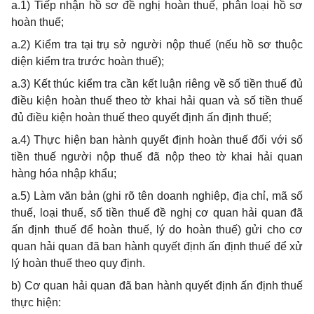
a.1) Tiếp nhận hồ sơ
đ
ề nghị hoàn thuế, phân loại hồ sơ
hoàn thuế;
a.2) Kiểm tra tại trụ s
ở
người nộp thuế (nếu hồ sơ thuộc
diện kiểm tra trước hoàn thuế);
a.3) Kết thúc ki
ể
m tra cần kết luận riêng về số tiền thuế
đủ
điều kiện hoàn thuế theo tờ khai hải quan và số tiền thu
ế
đủ điều kiện hoàn thuế theo quyết định ấn
đ
ịnh thuế;
a.4) Thực hiện ban hành quyết
đ
ịnh hoàn thuế
đ
ối với số
tiền thuế người nộp thuế
đ
ã nộp theo tờ khai h
ả
i quan
hàng hóa nhập kh
ẩ
u;
a.5) Làm văn bản (ghi rõ tên doanh nghiệp, địa chỉ, mã số
thuế, loại thuế, số tiền thuế
đ
ề nghị cơ quan hải quan đã
ấn định thuế đ
ể
hoàn thuế, lý do hoàn thuế) gửi cho cơ
quan hải quan đã ban hành quyết định
ấ
n định thuế đ
ể
xử
lý hoàn thu
ế
theo quy
đ
ịnh.
b) Cơ quan hải quan đã ban hành quyết định ấn định thuế
thực hiện: