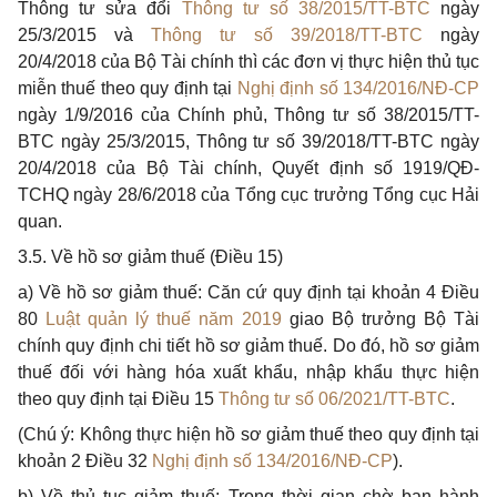
Thông tư sửa đ
ổ
i
Thông tư số 38/2015/TT-BTC
ngày
25/3/2015 và
Thông tư số 39/20
1
8/TT-BTC
ngày
20/4/2018 của Bộ Tài chính thì các đơn vị thực hiện thủ tục
miễn thuế theo quy định tại
Nghị định số 134/2016/NĐ-CP
ngày 1/9/2016 của Chính phủ, Thông tư s
ố
38/2015/TT-
BTC ngày 25/3/2015, Thông tư số 39/2018/TT-BTC ngày
20/4/2018 của Bộ Tài chính, Quyết định s
ố
1919/QĐ-
TCHQ ngày 28/6/2018 của Tổng cục trưởng Tổng cục H
ả
i
quan.
3.5. Về hồ sơ gi
ả
m thuế (Điều 15)
a)
V
ề hồ sơ giảm thuế: Căn cứ quy định tại khoản 4 Điều
80
Luật quản lý thuế năm 2019
giao Bộ trư
ở
ng Bộ Tài
chính quy định chi tiết hồ sơ giảm thuế. Do
đ
ó, h
ồ
sơ giảm
thuế đối với hàng hóa xuất khẩu, nhập khẩu thực hiện
theo quy định tại Điều 15
Thông tư số 06/2021/TT-BTC
.
(Chú ý: Không thực hiện hồ sơ giảm thuế theo quy định tại
khoản 2 Điều 32
Nghị định số 134/2016/NĐ-CP
).
b)
V
ề thủ tục giảm thuế: Trong thời gian chờ ban hành