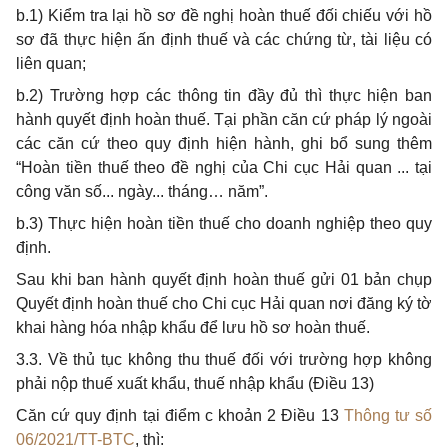
b.
1
) Kiểm tra lại hồ sơ đề nghị hoàn thuế
đ
ối chiếu với hồ
sơ đ
ã
thực hiện ấn định thuế và các chứng từ, tài liệu có
liên quan;
b.2) Trường hợp các thông tin
đ
ầy
đ
ủ thì thực hiện ban
hành quyết
đ
ịnh hoàn thuế. Tại phần căn cứ pháp lý ngoài
các căn cứ theo quy
đ
ịnh hiện hành, ghi b
ổ
sung thêm
“Hoàn tiền thuế theo đề nghị của Chi cục H
ả
i quan ... tại
công văn số... ngày... tháng… năm”.
b.3) Thực hiện hoàn tiền thuế cho doanh nghiệp theo quy
định.
Sau khi ban hành quyết định hoàn thuế g
ử
i 01 bản chụp
Quyết định hoàn thuế cho Chi cục
H
ải quan nơi đăng ký tờ
khai hàng hóa nhập kh
ẩ
u
để
lưu h
ồ
sơ hoàn thuế.
3.3
. V
ề thủ tục không thu thuế
đ
ối với trường hợp không
phải nộp thuế xuất khẩu, thuế nhập kh
ẩ
u (Điều 13)
Căn cứ quy định tại điểm c khoản 2 Điều 13
Thông tư số
06/2021/TT-BTC
, thì: