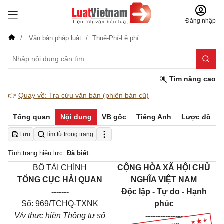
Đăng nhập
Văn bản pháp luật
Thuế-Phí-Lệ phí
Tìm nâng cao
👉
Quay về: Tra cứu văn bản (phiên bản cũ)
Tổng quan
Nội dung
VB gốc
Tiếng Anh
Lược đồ
Lưu
Tìm từ trong trang
Tình trạng hiệu lực:
Đã biết
BỘ TÀI CHÍNH
CỘNG HÒA XÃ HỘI CHỦ
TỔNG CỤC HẢI QUAN
NGHĨA VIỆT NAM
-------
Độc lập - Tự do - Hạnh
Số: 969/TCHQ-TXNK
phúc
V/v thực hiện Thông tư số
---------------