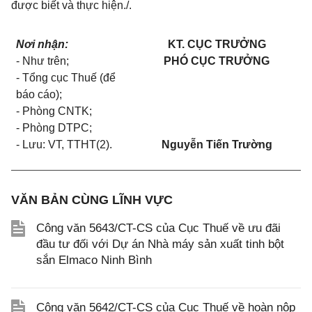
được biết và thực hiện./.
Nơi nhận:
KT. CỤC TRƯỞNG
- Như trên;
PHÓ CỤC TRƯỞNG
- Tổng cục Thuế (để
báo cáo);
- Phòng CNTK;
- Phòng DTPC;
- Lưu: VT, TTHT(2).
Nguyễn Tiến Trường
VĂN BẢN CÙNG LĨNH VỰC
Công văn 5643/CT-CS của Cục Thuế về ưu đãi
đầu tư đối với Dự án Nhà máy sản xuất tinh bột
sắn Elmaco Ninh Bình
Công văn 5642/CT-CS của Cục Thuế về hoàn nộp