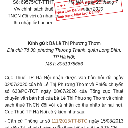
Số: 69575/CT-TTHT
Hà Nội, ngày 27 tháng 7
V/v chính sách thuế
năm 2020
Hiệu lực: Đã biết
Tình trạng hiệu lực: Đã biết
TNCN đối với cá nhân có
thu nhập từ hai nơi.
Kính gửi:
Bà Lê Thị Phương Thơm
Địa chỉ: Tổ 30, phường Thượng Thanh, quận Long Biên,
TP Hà Nội;
MST: 8051978666
Cục Thuế TP Hà Nội nhận được văn bản hỏi đề ngày
02/07/2020 của bà Lê Thị Phương Thơm và Phiếu chuyển
số 638/PC-TCT ngày 08/07/2020 của Tổng cục Thuế
chuyển văn bản hỏi của bà Lê Thị Phương Thơm về chính
sách thuế TNCN đối với cá nhân có thu nhập từ hai nơi,
Cục Thuế TP Hà Nội có ý kiến như sau:
- Căn cứ Thông tư số
111/2013/TT-BTC
ngày 15/08/2013
của Bộ Tài chính hướng dẫn thực hiện Luật thuế TNCN: