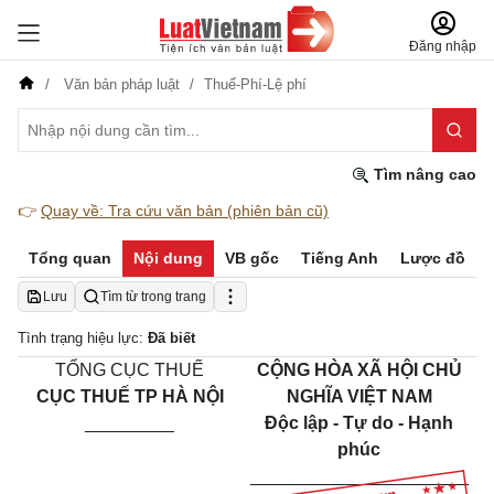
Đăng nhập
Văn bản pháp luật
Thuế-Phí-Lệ phí
Tìm nâng cao
👉
Quay về: Tra cứu văn bản (phiên bản cũ)
Tổng quan
Nội dung
VB gốc
Tiếng Anh
Lược đồ
Lưu
Tìm từ trong trang
Tình trạng hiệu lực:
Đã biết
TỔNG CỤC THUẾ
CỘNG HÒA XÃ HỘI CHỦ
CỤC THUẾ TP HÀ NỘI
NGHĨA VIỆT NAM
_________
Độc lập - Tự do - Hạnh
phúc
______________________