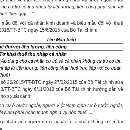
ng cư trú có thu nhập từ tiền lương, tiền công phát sinh tại
uế theo quý.... ”
 mẫu đối với cá nhân kinh doanh và biểu mẫu đối với thuế
015/TT-BTC ngày 15/6/2015 của Bộ Tài chính:
Tên M
ẫ
u biểu
u
ế
đối với ti
ề
n lương, ti
ề
n công
Tờ khai thuế thu nhập cá nhân
(
Á
p dụng cho cá nhân cư trú và cá nhân không cư trú c
ó
thu
nhập từ tiền lương, tiền công khai thuế trực tiếp với cơ quan
thuế)
 số 26/2015/TT-BTC ngày 27/02/2015 của Bộ Tài chính sửa
013/TT-BTC ngày 6/11/2013 của Bộ Tài chính hướng dẫn về
 h
ợ
p xuất cảnh:
nh cư ở nước ngoài, người Việt Nam định cư ở nước ngoài,
iệt Nam phải hoàn thành nghĩa vụ nộp thu
ế
. ... ”
ợp nhân viên người nước ngoài là cá nhân không cư trú tại
ì: