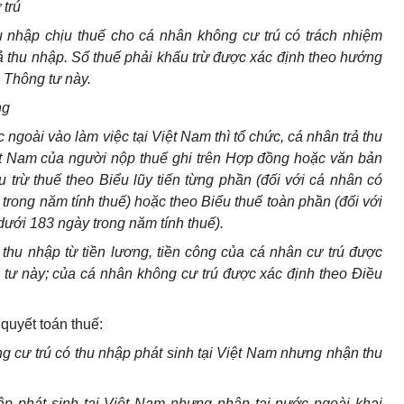
 trú
u nhập chịu thuế cho cá nhân không cư trú có trách nhiệm
rả thu nhập. Số thuế phải khấu trừ được xác định theo hướng
) Thông tư này.
ng
c ngoài vào làm việc tại Việt Nam thì tổ chức, cá nhân trả thu
iệt Nam của người nộp thuế ghi trên Hợp đồng hoặc văn bản
 trừ thuế theo Biểu lũy tiến từng phần (đối với cá nhân có
 trong năm tính thuế) hoặc theo Biểu thuế toàn phần (đối với
dưới 183 ngày trong năm tính thuế).
ới thu nhập từ tiền lương, tiền công của cá nhân cư trú được
 tư này; của cá nhân không cư trú được xác định theo Điều
 quyết toán thuế:
ông cư trú có thu nhập phát sinh tại Việt Nam nhưng nhận thu
ập phát sinh tại Việt Nam nhưng nhận tại nước ngoài khai