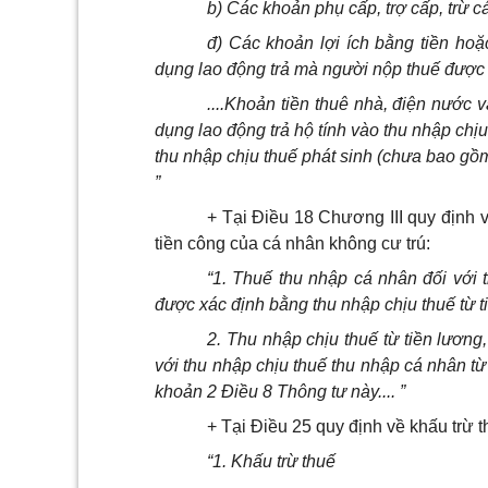
b) Các khoản phụ cấp, trợ cấp, trừ c
đ) Các khoản lợi ích bằng tiền hoặ
dụng lao động trả mà người nộp thuế được
....Khoản tiền thuê nhà, điện nước v
dụng lao động trả hộ tính vào thu nhập chị
thu nhập chịu thuế phát sinh (chưa bao gồm t
”
+ Tại Điều 18 Chương
III
quy định v
tiền công của cá nhân không cư trú:
“
1
. Thuế thu nhập cá nhân đối với 
được xác định bằng thu nhập chịu thuế từ ti
2. Thu nhập chịu thuế từ tiền lương
với thu nhập chịu thuế thu nhập cá nhân từ 
khoản 2 Điều 8 Thông tư này.... ”
+ Tại Điều 25 quy định về khấu trừ t
“1
. Kh
ấ
u trừ thuế