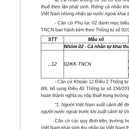
thuế theo lần phát sinh. Riêng cá nhân khô
Việt Nam nhưng nhận tại nước ngoài khai th
- Căn cứ Phụ lục 02 danh mục biểu
TNCN ban hành kèm theo Thông tư số 92/2
STT
M
ẫ
u số
Nhóm 02 - Cá nhân tự khai th
...12
02/KK-TNCN
- Căn cứ Khoản 12 Điều 2 Thông tư
đổi, bổ sung Điều 40 Thông tư số 156/2
hoàn thành nghĩa vụ nộp thuế trong trư
ờ
ng
“
1
. Người Việt Nam xuất cảnh để đị
người nước ngoài trước kh
i
xuất cảnh từ V
Căn cứ các quy định trên, trường h
Việt Nam phát sinh thu nhập tại Việt Nam th