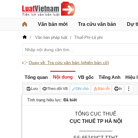
Văn bản mới
Tra cứu văn bản
Dự t
Văn bản pháp luật
Thuế-Phí-Lệ phí
👉
Quay về: Tra cứu văn bản (phiên bản cũ)
Nội dung
Tổng quan
VB gốc
Tiếng Anh
Hiệu 
Lưu
Theo dõi VB
Ghi chú
Báo lỗi
In
Tình trạng hiệu lực:
Đã biết
TỔNG CỤC THUẾ
CỤC THU
Ế
TP HÀ NỘI
____________
Số:
65743
/CT-TTHT