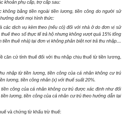
ác khoản phụ cấp, trợ cấp sau:
c không bằng tiền ngoài tiền lương, tiền công do người sử
 hưởng dưới mọi hình thức:
à các dịch vụ k
è
m theo (nếu có) đối với nhà ở do đơn vị sử
u thuế theo số thực tế trả hộ nhưng không vượt quá 15% tổng
iền thuê nhà) tại đơn vị không phân biệt nơi trả thu nhập....
ề căn cứ tính thuế đối với thu nhập chịu thuế từ tiền lương,
thu nhập từ tiền lương, tiền công của cá nhân không cư trú
ền lương, tiền công nhân (x) với thuế suất 20%.
, tiền công của cá nhân không cư trú được xác định như đối
ti
ề
n lương, tiền công của cá nhân cư trú theo hướng dẫn tại
huế và chứng từ khấu trừ thuế: