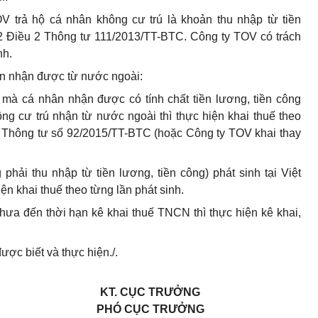
TOV
tr
ả hộ cá nhân không cư trú là khoản thu nhập từ tiền
 2 Điều 2 Thông tư 111/2013/TT-BTC. Công ty TOV có trách
nh.
ân nhận được từ nước ngoài:
 mà cá nhân nhận được có tính chất tiền lương, tiền công
ng cư trú nhận từ nước ngoài thì thực hiện khai thuế theo
hông tư số 92/2015/TT-BTC (hoặc Công ty TOV khai thay
hải thu nhập từ tiền lương, tiền công) phát sinh tại Việt
n khai thuế theo từng lần phát sinh.
a đến thời hạn kê khai thuế TNCN thì thực hiện kê khai,
ược biết và thực hiện./.
KT. CỤC TRƯỞNG
PHÓ CỤC TRƯỞNG