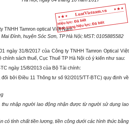
Hiệu lực: Đã biết
Tình trạng hiệu lực: Đã biết
y TNHH Tamron optical Việt Nam
ã Mai Đình, huyện Sóc Sơn, TP Hà Nội; MST: 0105885582
01 ngày 31/8/2017 của Công ty TNHH Tamron Optical Việt
về chính sách thuế, Cục Thuế TP Hà Nội có ý kiến như sau:
BTC ngày 15/8/2013 của Bộ Tài chính:
 đổi bởi Điều 11 Thông tư số 92/2015/TT-BTC) quy định về
ng
là thu nhập người lao động nhận được từ người sử dụng lao
 có tính chất tiền lương, tiền
công
dưới các hình thức bằng