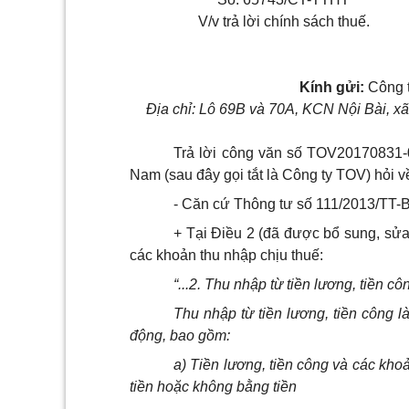
V/v trả lời chính sách thuế.
Kính gửi:
Công t
Địa chỉ: Lô 69B và 7
0
A, KCN Nội Bài, x
Trả lời công văn số TOV20170831-
Nam (sau đây gọi tắt là Công ty TOV) hỏi 
- Căn cứ Thông tư số 111/2013/TT-
+ Tại Điều 2 (đã được bổ sung, sửa
các khoản thu nhập chịu thuế:
“...2. Thu nhập từ tiền lương, tiền cô
Thu nhập từ tiền lương, tiền công 
động, bao gồm:
a) Tiền lương, tiền công và các khoản
tiền hoặc không bằng ti
ề
n