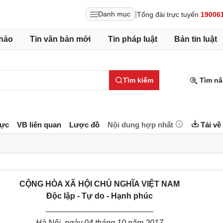
|
Danh mục
Tổng đài trực tuyến
19006
hảo
Tin văn bản mới
Tin pháp luật
Bản tin luật
Tìm kiếm
Tìm nâ
lực
VB liên quan
Lược đồ
Nội dung hợp nhất
Tải về
CỘNG HÒA XÃ HỘI CHỦ NGHĨA VIỆT NAM
Độc lập - Tự do - Hạnh phúc
________________________
Hà Nội, ngày
04
tháng
10
năm
2017