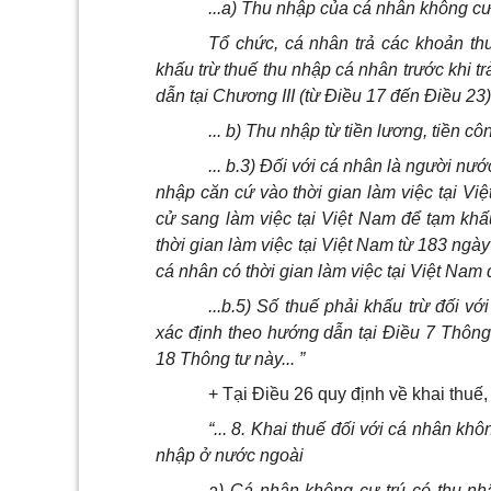
...a) Thu nhập của cá nhân không cư
Tổ chức, cá nhân trả các khoản th
khấu trừ thuế thu nhập cá nhân trước khi t
dẫn tại Chương III (từ Điều 17 đến Điều 23
... b) Thu nhập từ tiền lương, tiền cô
... b.3) Đối với cá nhân là người nướ
nhập căn cứ vào thời gian làm việc tại V
cử sang làm việc tại Việt Nam để tạm khấu
thời gian làm việc tại Việt Nam từ 183 ngày
cá nhân có thời gian làm việc tại Việt Nam 
...b.5) Số thuế phải khấu trừ đối v
xác định theo hướng dẫn tại Điều 7 Thông
18 Thông tư này... ”
+ Tại Điều 26 quy định về khai thuế,
“... 8. Khai thuế đối với cá nhân kh
nhập ở nước ngoài
a) Cá nhân không cư trú có thu nh