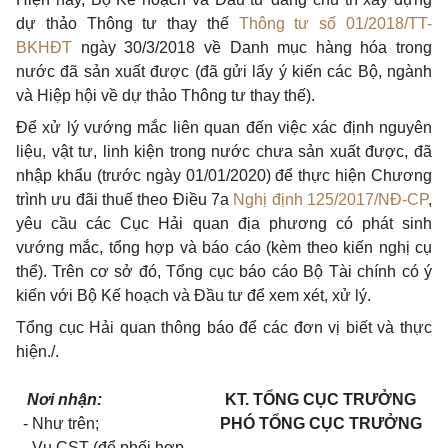
dự thảo Thông tư thay thế
Thông tư số 01/2018/TT-
BKHĐT
ngày 30/3/2018 về Danh mục hàng hóa trong
nước đã sản xuất được (đã gửi lấy ý kiến các Bộ, ngành
và Hiệp hội về dự thảo Thông tư thay thế).
Để xử lý vướng mắc liên quan đến việc xác định nguyên
liệu, vật tư, linh kiện trong nước chưa sản xuất được, đã
nhập khẩu (trước ngày 01/01/2020) để thực hiện Chương
trình ưu đãi thuế theo Điều 7a
Nghị định 125/2017/NĐ-CP
,
yêu cầu các Cục Hải quan địa phương có phát sinh
vướng mắc, tổng hợp và báo cáo (kèm theo kiến nghị cụ
thể). Trên cơ sở đó, Tổng cục báo cáo Bộ Tài chính có ý
kiến với Bộ Kế hoạch và Đầu tư để xem xét, xử lý.
Tổng cục Hải quan thông báo để các đơn vị biết và thực
hiện./.
Nơi nhận:
KT. TỔNG CỤC TRƯỞNG
- Như trên;
PHÓ TỔNG CỤC TRƯỞNG
- Vụ CST (để phối hợp