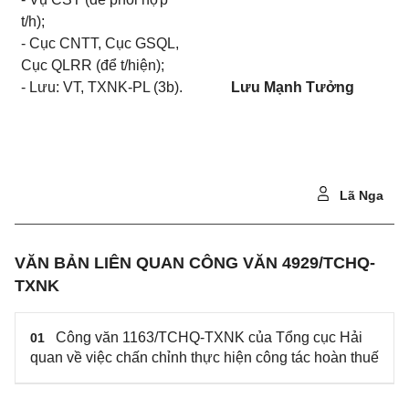
t/h);
- Cục CNTT, Cục GSQL,
Cục QLRR (để t/hiện);
- Lưu: VT, TXNK-PL (3b).
Lưu Mạnh Tưởng
Lã Nga
VĂN BẢN LIÊN QUAN CÔNG VĂN 4929/TCHQ-
TXNK
Công văn 1163/TCHQ-TXNK của Tổng cục Hải
01
quan về việc chấn chỉnh thực hiện công tác hoàn thuế