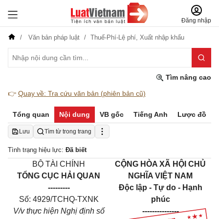
Đăng nhập
Văn bản pháp luật
Thuế-Phí-Lệ phí,
Xuất nhập khẩu
Tìm nâng cao
👉
Quay về: Tra cứu văn bản (phiên bản cũ)
Tổng quan
Nội dung
VB gốc
Tiếng Anh
Lược đồ
Lưu
Tìm từ trong trang
Tình trạng hiệu lực:
Đã biết
BỘ TÀI CHÍNH
CỘNG HÒA XÃ HỘI CHỦ
TỔNG CỤC HẢI QUAN
NGHĨA VIỆT NAM
---------
Độc lập - Tự do - Hạnh
Số: 4929/TCHQ-TXNK
phúc
V/v thực hiện Nghị định số
---------------