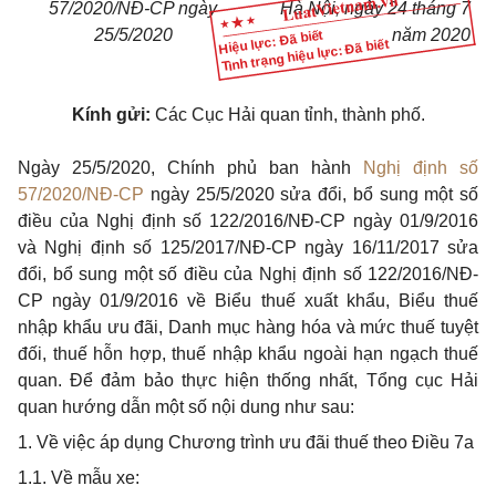
57/2020/NĐ-CP ngày
Hà Nội, ngày 24 tháng 7
25/5/2020
năm 2020
Hiệu lực: Đã biết
Tình trạng hiệu lực: Đã biết
Kính gửi:
Các Cục Hải quan tỉnh, thành phố.
Ngày 25/5/2020, Chính phủ ban hành
Nghị định số
57/2020/NĐ-CP
ngày 25/5/2020 sửa đổi, bổ sung một số
điều của Nghị định số 122/2016/NĐ-CP ngày 01/9/2016
và Nghị định số 125/2017/NĐ-CP ngày 16/11/2017 sửa
đổi, bổ sung một số điều của Nghị định số 122/2016/NĐ-
CP ngày 01/9/2016 về Biểu thuế xuất khẩu, Biểu thuế
nhập khẩu ưu đãi, Danh mục hàng hóa và mức thuế tuyệt
đối, thuế hỗn hợp, thuế nhập khẩu ngoài hạn ngạch thuế
quan. Để đảm bảo thực hiện thống nhất, Tổng cục Hải
quan hướng dẫn một số nội dung như sau:
1. Về việc áp dụng Chương trình ưu đãi thuế theo
Điều 7a
1.1. Về mẫu xe: