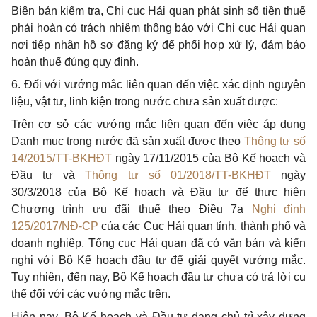
Biên bản kiểm tra, Chi cục Hải quan phát sinh số tiền thuế
phải hoàn có trách nhiệm thông báo với Chi cục Hải quan
nơi tiếp nhận hồ sơ đăng ký để phối hợp xử lý, đảm bảo
hoàn thuế đúng quy định.
6. Đối với vướng mắc liên quan đến việc xác định nguyên
liệu, vật tư, linh kiện trong nước chưa sản xuất được:
Trên cơ sở các vướng mắc liên quan đến việc áp dụng
Danh mục trong nước đã sản xuất được theo
Thông tư số
14/2015/TT-BKHĐT
ngày 17/11/2015 của Bộ Kế hoạch và
Đầu tư và
Thông tư số 01/2018/TT-BKHĐT
ngày
30/3/2018 của Bộ Kế hoạch và Đầu tư để thực hiện
Chương trình ưu đãi thuế theo Điều 7a
Nghị định
125/2017/NĐ-CP
của các Cục Hải quan tỉnh, thành phố và
doanh nghiệp, Tổng cục Hải quan đã có văn bản và kiến
nghị với Bộ Kế hoạch đầu tư để giải quyết vướng mắc.
Tuy nhiên, đến nay, Bộ Kế hoạch đầu tư chưa có trả lời cụ
thể đối với các vướng mắc trên.
Hiện nay, Bộ Kế hoạch và Đầu tư đang chủ trì xây dựng