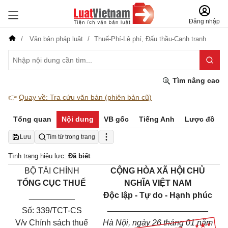
Đăng nhập
Văn bản pháp luật
Thuế-Phí-Lệ phí,
Đấu thầu-Cạnh tranh
Tìm nâng cao
👉
Quay về: Tra cứu văn bản (phiên bản cũ)
Tổng quan
Nội dung
VB gốc
Tiếng Anh
Lược đồ
Lưu
Tìm từ trong trang
Tình trạng hiệu lực:
Đã biết
BỘ TÀI CHÍNH
CỘNG HÒA XÃ HỘI CHỦ
TỔNG CỤC THUẾ
NGHĨA VIỆT NAM
__________
Độc lập - Tự do - Hạnh phúc
______________________
Số:
339/TCT-CS
V/v Chính sách thuế
Hà Nội, ngày 26 tháng 01 năm