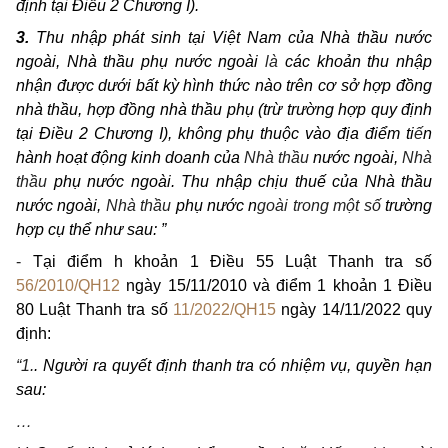
định tại Điều 2 Chương I).
3.
Thu nhập phát sinh tại Việt Nam của Nhà thầu nước
ngoài, Nhà thầu phụ nước ngoài
là
các khoản thu nhập
nhận được dưới bất kỳ hình thức nào trên cơ sở hợp đồng
nhà thầu, hợp đồng nhà thầu phụ (trừ trường hợp quy định
tại Điều 2 Chương I), không phụ thuộc vào địa điểm ti
ế
n
hành hoạt động kinh doanh của
Nhà thầu
nước ngoài,
Nhà
thầu
phụ nước ngoài. Thu nhập chịu thuế của Nhà thầu
nước ngoài,
Nhà thầu
phụ nước n
goài trong một số
trường
hợp cụ thể như sau: ”
-
Tại điểm h khoản 1 Điều 55 Luật Thanh tra số
56/2010/QH12
ngày 15/11/2010 và điểm 1 khoản 1 Điều
80 Luật Thanh tra số
11/2022/QH15
ngày 14/11/2022 quy
định:
“
1.
. Người ra quyết định thanh tra có nhiệm vụ, quyền hạn
sau:
…