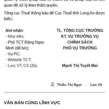
quan để xử lý theo thẩm quyền.
Tổng cục Thuế thông báo để Cục Thuế tỉnh Long An được
biết./.
Nơi nhận:
TL. TỔNG CỤC TRƯỞNG
- Như trên;
KT. VỤ TRƯỞNG VỤ
-
Phó TCT Đặng Ngọc
CHÍNH SÁCH
Minh (để b/c);
PHÓ VỤ TRƯỞNG
-
Vụ PC;
- Website TCT;
- Lưu: VT, CS (2b).
Mạnh Thị Tuyết Mai
Thiều Thị Ngọt
|
Lan Vũ
VĂN BẢN CÙNG LĨNH VỰC