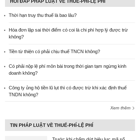
HỎI ĐÁP PHÁP LUẬT VỀ THUẾ-PHÍ-LỆ PHÍ
Thời hạn truy thu thuế là bao lâu?
Hóa đơn lập sai thời điểm có coi là chi phí hợp lý được trừ
không?
Tiền từ thiện có phải chịu thuế TNCN không?
Có phải nộp lệ phí môn bài trong thời gian tạm ngừng kinh
doanh không?
Công ty ủng hộ tiền lũ lụt thì có được trừ khi xác định thuế
TNDN không?
Xem thêm
TIN PHÁP LUẬT VỀ THUẾ-PHÍ-LỆ PHÍ
Trước khi chấm dứt hiệu lực mã số