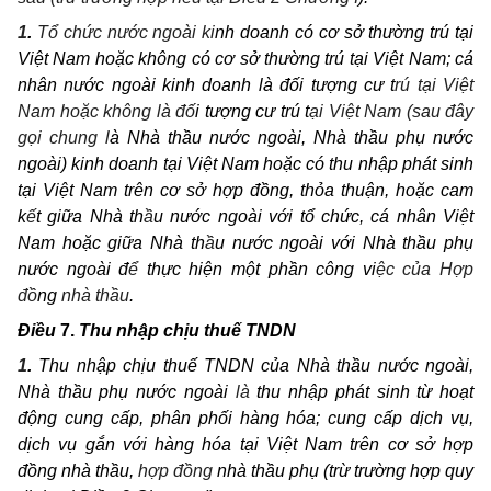
1
.
T
ổ
chức nước ngoài k
i
nh doanh có cơ sở thường trú tại
Việt Nam hoặc không có cơ sở thường trú tại Việt Nam; cá
nhân nước ngoài kinh doanh là đối tượng cư t
rú tại Việt
Nam hoặc không là đố
i tượng cư trú t
ại Việt Nam (sau đây
gọi chung l
à Nhà thầu nước ngoài, Nhà thầu phụ nước
ngoài) kinh doanh tại Việt Nam hoặc có thu nhập phát sinh
tại Việt Nam trên cơ sở hợp đồng, thỏa thuận, hoặc cam
k
ế
t giữa Nhà th
ầ
u nước ngoài với tổ chức, cá nhân Việt
Nam hoặc giữa Nhà th
ầ
u nước ngoài với Nhà thầu phụ
nước ngoài đ
ể
thực hiện một phần công vi
ệc của Hợp
đ
ồ
ng
nhà thầu
.
Điều
7.
Thu nhập chịu thuế TNDN
1
.
Thu nhập chịu thuế TNDN của Nhà thầu nước ngoài,
Nhà thầu phụ nước ngoài
là
thu nhập phát sinh từ hoạt
động cung cấp, phân phối hàng hóa; cung cấp dịch vụ,
dịch vụ gắn với hàng hóa tại Việt Nam trên cơ sở hợp
đồng nhà thầu,
hợp đồng
nhà thầu phụ (trừ trường hợp quy