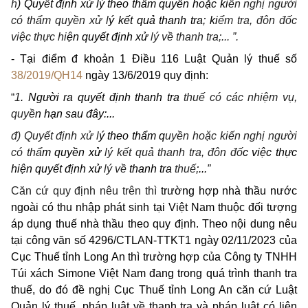
h
)
Quy
ế
t định xử lý theo thẩm quyền hoặc ki
ến nghị người
có thẩm quyền xử l
ý kết quả thanh tra; ki
ể
m tra, đôn đốc
việc thực hi
ện quyết định xử
lý về
thanh tra;... ”.
- Tại điểm đ khoản 1 Điều 116 Luật Quản lý thuế số
38/2019/QH14
ngày 13/6/2019 quy định:
“
1
.
Người ra quyết định thanh tra
thuế có các nhiệm vụ,
quy
ề
n hạn sau đây:...
đ) Quyết định xử
l
ý theo thẩm q
uyền hoặc kiến nghị người
có th
ẩ
m quyền xử
lý
kết quả thanh tra, đôn đố
c việc thực
hiện quyết định xử
lý về
thanh tra
thuế
;...
”
Căn cứ quy định nêu trên thì
trường hợp nhà thầu nước
ngoài có thu nhập phát sinh tại Việt Nam thuộc đối tượng
áp dụng thuế nhà thầu theo quy định. Theo nội dung nêu
tại công văn số 4296/CTLAN-TTKT1 ngày 02/11/2023 của
Cục Thuế tỉnh Long An thì trường hợp của Công ty TNHH
Túi xách Simone Việt Nam đang trong quá trình thanh tra
thuế, do đó đề nghị Cục Thuế tỉnh Long An căn cứ Luật
Quản lý thuế, pháp luật về thanh tra và pháp luật có liên