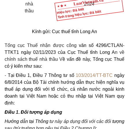
nhà
2024
Hiệu lực: Đã biết
thầu
Tình trạng hiệu lực: Đã biết
Kính gửi: Cục thuế tỉnh Long An
Tổng cục Thuế nhận được công
văn số 4296/CTLAN-
TTKT1 ngày 02/11/2023 của Cục Thuế tỉnh Long A
n về
chính sách thuế nhà thầu V
ề vấn đề này, Tổng cục Thuế
có ý kiến như sau:
-
Tại Điều 1, Điều 7 Thông tư số
103/2014/TT-BTC
ngày
6/8/2014 của Bộ Tài chính hướng dẫn thực hiện nghĩa vụ
thuế áp dụng đối với tổ chức, cá nhân nước ngoài kinh
doanh tại Việt Nam hoặc có thu nhập tại Việt Nam quy
định:
Điều
1
.
Đối tượng áp dụng
Hướng d
ẫ
n tại Thông
tư này áp dụng đ
ố
i với các đối
tượng
sau (trừ trường hợp nêu tại Đi
ề
u 2 Chương I
):