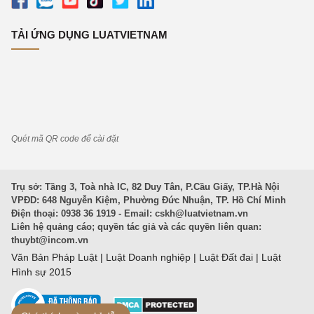
TẢI ỨNG DỤNG LUATVIETNAM
Quét mã QR code để cài đặt
Trụ sở: Tầng 3, Toà nhà IC, 82 Duy Tân, P.Cầu Giấy, TP.Hà Nội
VPĐD: 648 Nguyễn Kiệm, Phường Đức Nhuận, TP. Hồ Chí Minh
Điện thoại: 0938 36 1919 - Email:
cskh@luatvietnam.vn
Liên hệ quảng cáo; quyền tác giả và các quyền liên quan:
thuybt@incom.vn
Văn Bản Pháp Luật
|
Luật Doanh nghiệp
|
Luật Đất đai
|
Luật
Hình sự 2015