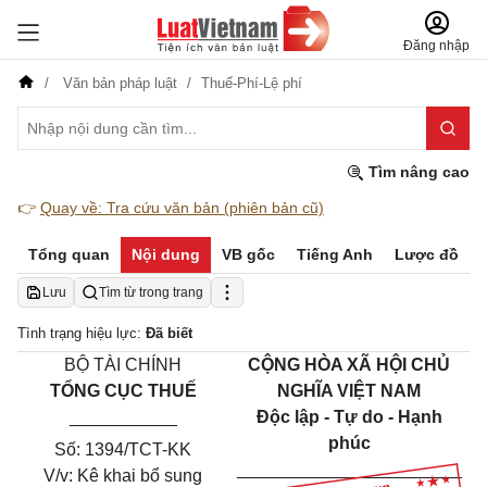
Đăng nhập
Văn bản pháp luật
Thuế-Phí-Lệ phí
Tìm nâng cao
👉
Quay về: Tra cứu văn bản (phiên bản cũ)
Tổng quan
Nội dung
VB gốc
Tiếng Anh
Lược đồ
Lưu
Tìm từ trong trang
Tình trạng hiệu lực:
Đã biết
BỘ TÀI CHÍNH
CỘNG HÒA XÃ HỘI CHỦ
TỔNG CỤC THUẾ
NGHĨA VIỆT NAM
___________
Độc lập - Tự do - Hạnh
phúc
Số:
1394/
TCT-KK
_______________________
V/v: Kê khai b
ổ
sung