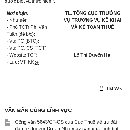
được biết và thực hiện./.
Nơi nhận:
TL. TỔNG CỤC TRƯỞNG
- Như trên;
VỤ TRƯỞNG VỤ KÊ KHAI
- Phó TCTr Phi Vân
VÀ KẾ TOÁN THUẾ
Tuấn (để b/c);
- Vụ: PC (BTC);
- Vụ: PC, CS (TCT);
- Website TCT;
Lê Thị Duyên Hải
- Lưu: VT, KK
.
2b
Hải Yến
VĂN BẢN CÙNG LĨNH VỰC
Công văn 5643/CT-CS của Cục Thuế về ưu đãi
đầu tư đối với Dự án Nhà máy sản xuất tinh bột