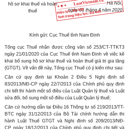
Hà Nội
,
h
ồ
sơ khai thuế và hoàn
Hiệu lực: Đã biết
ngày
01
tháng
4
năm
2020
thuế
Tình trạng hiệu lực: Đã biết
Kính gửi:
Cục Thuế tỉnh Nam Định
Tổng cục Thuế nhận được công v
ă
n số 253/CT-TTKT3
ngày 21/01/2020 của Cục Thuế tỉnh Nam Định về việc kê
khai bổ sung hồ sơ khai thuế và hoàn thuế giá trị gia t
ă
ng
(GTGT). Về vấn đề này, Tổng cục Thuế có ý kiến như sau:
Căn cứ quy định tại Khoản 2 Điều 5 Nghị định số
83/2013/NĐ-CP ngày 22/7/2013 của Chính phủ quy định
chi tiết thi hành một số điều của Luật Quản lý thuế và Luật
sửa đổi, bổ sung một số điều của Luật Quản lý thuế;
Căn cứ hướng dẫn tại Điều 16 Thông tư số 219/2013/TT-
BTC ngày 31/12/2013 của Bộ Tài chính hướng dẫn thi
hành Luật Thuế GTGT và Nghị định số 209/2013/NĐ-
CP ngày 18/12/2013 của Chính phủ quy định chi tiết và