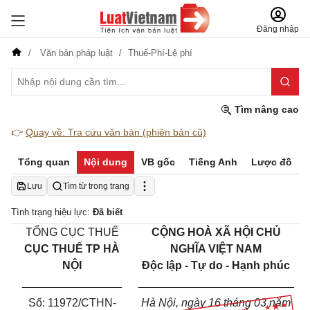
Đăng nhập
Văn bản pháp luật
Thuế-Phí-Lệ phí
Tìm nâng cao
👉
Quay về: Tra cứu văn bản (phiên bản cũ)
Tổng quan
Nội dung
VB gốc
Tiếng Anh
Lược đồ
Lưu
Tìm từ trong trang
Tình trạng hiệu lực:
Đã biết
TỔNG CỤC THU
Ế
C
ỘNG HOÀ XÃ HỘI CHỦ
CỤC THU
Ế
TP HÀ
NGHĨA VIỆT NAM
NỘI
Độc lập - Tự do - Hạnh phúc
________________
_________________________
Số:
11972/
CT
HN
-
Hà Nội
, ngày
16
tháng
03
năm