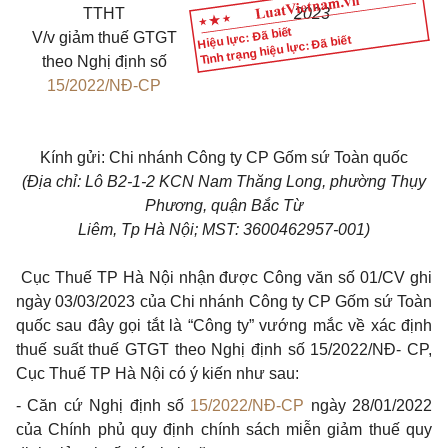
TTHT
2023
Hiệu lực: Đã biết
V/v
giảm thuế GTGT
Tình trạng hiệu lực: Đã biết
theo Nghị định số
15/2022/NĐ-CP
Kính gửi: Chi nhánh Công ty CP Gốm sứ Toàn quốc
(Địa chỉ: Lô B2-1-2 KCN Nam Thăng Long, phường Thụy
Phương, quận Bắc Từ
Liêm, Tp Hà Nội; MST: 3600462957-001)
Cục Thuế TP Hà Nội nhận được Công văn số 01/CV ghi
ngày 03/03/2023 của Chi nhánh Công ty CP Gốm sứ Toàn
quốc sau đây gọi tắt là “Công ty” vướng mắc về xác định
thuế suất thuế GTGT theo Nghị định số 15/2022/NĐ- CP,
Cục Thuế TP Hà Nội có ý kiến như sau:
- Căn cứ Nghị định số
15/2022/NĐ-CP
ngày 28/01/2022
của Chính phủ quy định chính sách miễn giảm thuế quy