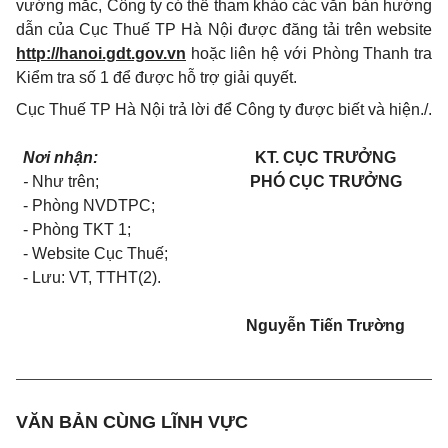
vướng mắc, Công ty có thể tham khảo các văn bản hướng
dẫn của Cục Thuế TP Hà Nội được đăng tải trên website
http://hanoi.gdt.gov.vn
hoặc liên hệ với Phòng Thanh tra
Kiểm tra số 1 để được hỗ trợ giải quyết.
Cục Thuế TP Hà Nội trả lời để Công ty được biết và hiện./.
Nơi nhận:
KT. CỤC TRƯỞNG
-
Như trên;
PHÓ CỤC TRƯỞNG
- Phòng NVDTPC;
- Phòng TKT 1;
- Website Cục Thuế;
-
Lưu: VT,
TTHT
(2)
.
Nguyễn Tiến Trường
VĂN BẢN CÙNG LĨNH VỰC