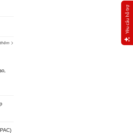
 thêm
Yêu
cầu
hỗ trợ
ạo,
p
(PAC)