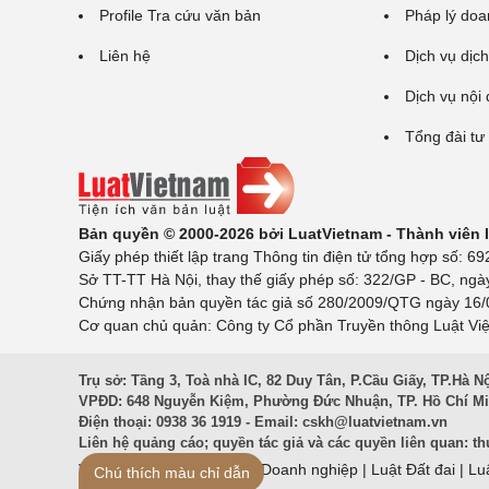
Profile Tra cứu văn bản
Pháp lý doa
Liên hệ
Dịch vụ dịch
Dịch vụ nội
Tổng đài tư
Bản quyền © 2000-2026 bởi LuatVietnam - Thành viên
Giấy phép thiết lập trang Thông tin điện tử tổng hợp số:
Sở TT-TT Hà Nội, thay thế giấy phép số: 322/GP - BC, ngà
Chứng nhận bản quyền tác giả số 280/2009/QTG ngày 16/02
Cơ quan chủ quản: Công ty Cổ phần Truyền thông Luật Việ
Trụ sở: Tầng 3, Toà nhà IC, 82 Duy Tân, P.Cầu Giấy, TP.Hà N
VPĐD: 648 Nguyễn Kiệm, Phường Đức Nhuận, TP. Hồ Chí M
Điện thoại: 0938 36 1919 - Email:
cskh@luatvietnam.vn
Liên hệ quảng cáo; quyền tác giả và các quyền liên quan:
th
Văn Bản Pháp Luật
|
Luật Doanh nghiệp
|
Luật Đất đai
|
Lu
Chú thích màu chỉ dẫn