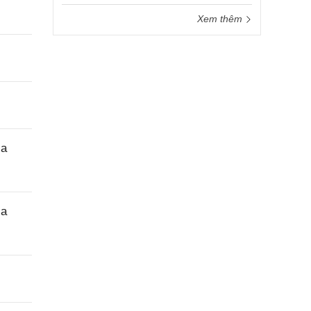
Xem thêm
ịa
ịa