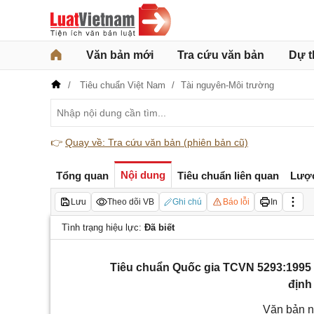
Văn bản mới
Tra cứu văn bản
Dự t
Tiêu chuẩn Việt Nam
Tài nguyên-Môi trường
👉
Quay về: Tra cứu văn bản (phiên bản cũ)
Nội dung
Tổng quan
Tiêu chuẩn liên quan
Lượ
Lưu
Theo dõi VB
Ghi chú
Báo lỗi
In
Tình trạng hiệu lực:
Đã biết
Tiêu chuẩn Quốc gia TCVN 5293:1995
định
Văn bản n