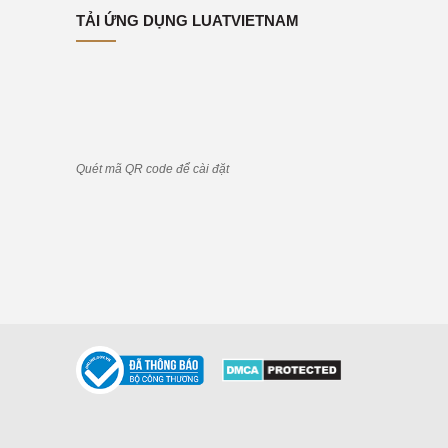
TẢI ỨNG DỤNG LUATVIETNAM
Quét mã QR code để cài đặt