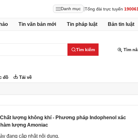
|
Danh mục
Tổng đài trực tuyến
19006
hảo
Tin văn bản mới
Tin pháp luật
Bản tin luật
Tìm kiếm
Tìm nâ
c đồ
Tải về
 Chất lượng không khí - Phương pháp Indophenol xác
 hàm lượng Amoniac
ày đang cập nhật nội dung.