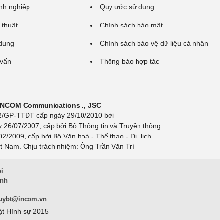
nh nghiệp
Quy ước sử dụng
 thuật
Chính sách bảo mật
 dung
Chính sách bảo vệ dữ liệu cá nhân
 vấn
Thông báo hợp tác
 INCOM Communications ., JSC
 692/GP-TTĐT cấp ngày 29/10/2010 bởi
y 26/07/2007, cấp bởi Bộ Thông tin và Truyền thông
/2009, cấp bởi Bộ Văn hoá - Thể thao - Du lịch
t Nam. Chịu trách nhiệm: Ông Trần Văn Trí
ội
inh
uybt@incom.vn
ật Hình sự 2015