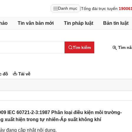
|
Danh mục
Tổng đài trực tuyến
19006
hảo
Tin văn bản mới
Tin pháp luật
Bản tin luật
Tìm kiếm
Tìm nâ
c đồ
Tải về
9 IEC 60721-2-3:1987 Phân loại điều kiện môi trường-
ng xuất hiện trong tự nhiên-Áp suất không khí
ày đang cập nhật nội dung.