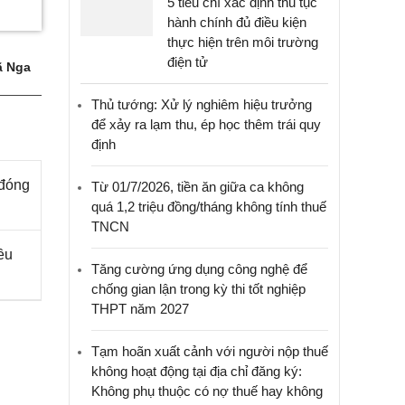
5 tiêu chí xác định thủ tục
hành chính đủ điều kiện
thực hiện trên môi trường
điện tử
 Nga
Thủ tướng: Xử lý nghiêm hiệu trưởng
để xảy ra lạm thu, ép học thêm trái quy
định
 đóng
Từ 01/7/2026, tiền ăn giữa ca không
quá 1,2 triệu đồng/tháng không tính thuế
TNCN
ều
Tăng cường ứng dụng công nghệ để
chống gian lận trong kỳ thi tốt nghiệp
THPT năm 2027
Tạm hoãn xuất cảnh với người nộp thuế
không hoạt động tại địa chỉ đăng ký:
Không phụ thuộc có nợ thuế hay không