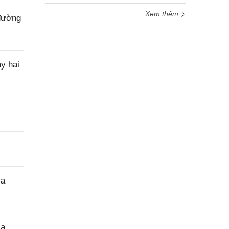
Xem thêm
 đường
y hai
ịa
ịa