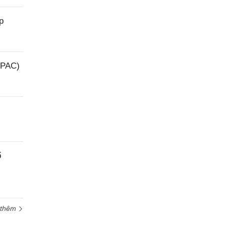
p
(PAC)
ổ
 thêm