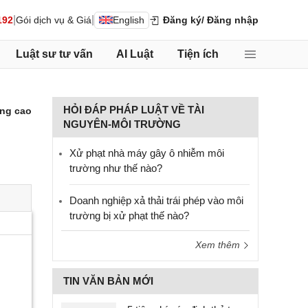
|
|
192
Gói dịch vụ & Giá
English
Đăng ký
/ Đăng nhập
Luật sư tư vấn
AI Luật
Tiện ích
HỎI ĐÁP PHÁP LUẬT VỀ TÀI
ng cao
NGUYÊN-MÔI TRƯỜNG
Xử phạt nhà máy gây ô nhiễm môi
trường như thế nào?
Doanh nghiệp xả thải trái phép vào môi
trường bị xử phạt thế nào?
Xem thêm
TIN VĂN BẢN MỚI