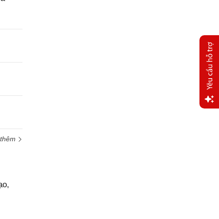
Yêu
cầu
hỗ trợ
 thêm
ạo,