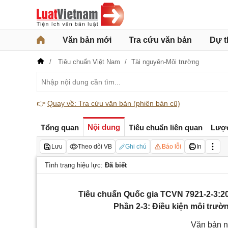
Văn bản mới
Tra cứu văn bản
Dự t
Tiêu chuẩn Việt Nam
Tài nguyên-Môi trường
👉
Quay về: Tra cứu văn bản (phiên bản cũ)
Nội dung
Tổng quan
Tiêu chuẩn liên quan
Lượ
Lưu
Theo dõi VB
Ghi chú
Báo lỗi
In
Tình trạng hiệu lực:
Đã biết
Tiêu chuẩn Quốc gia TCVN 7921-2-3:200
Phần 2-3: Điều kiện môi trườ
Văn bản n