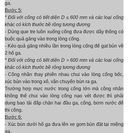
ga.
Bước 5:
* Đối với c
ố
ng có tiết diện D
≤ 600 mm và các loại c
ố
ng
khác có kích thước bề rộng tương đương
- Dùng que tre luồn xuống cống đưa được dây thông có
buộc quả găng vào trong lòng cống.
- Kéo quả găng nhiều lần trong lòng cống để gạt bùn về
2 hố ga.
* Đối với cống có tiết diện D
> 600 mm và các loại c
ố
ng
khác c
ó
kích thước b
ề
rộng tương đương
- Công nhân thay phiên nhau chui vào lòng cống bốc,
xúc bùn vào trong xô, vận chuyển bùn ra ga.
Trường hợp mực nước trong cống lớn mà công nhân
không thể chui vào lòng cống nạo vét được thì phải
dung bao tải đắp chặn hai đầu ga, cống, bơm nước để
thi công.
Bước 6:
- Xúc bùn dưới hố ga đưa lên xe gom bùn đặt tại miệng
ga.