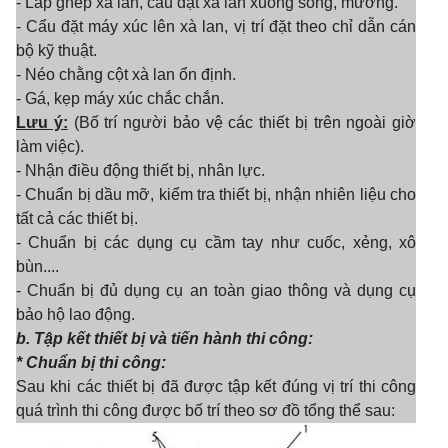
- Lắp ghép xà lan, cẩu đặt xà lan xuống sông, mương.
- Cẩu đặt máy xúc lên xà lan, vị trí đặt theo chỉ dẫn cán
bộ kỹ thuật.
- Néo chằng cột xà lan ổn định.
- Gá, kẹp máy xúc chắc chắn.
Lưu ý:
(Bố trí người bảo vệ các thiết bị trên ngoài giờ
làm việc).
- Nhận điều động thiết bị, nhân lực.
- Chuẩn bị dầu mỡ, kiểm tra thiết bị, nhận nhiên liệu cho
tất cả các thiết bị.
- Chuẩn bị các dụng cụ cầm tay như cuốc, xẻng, xô
bùn....
- Chuẩn bị đủ dụng cụ an toàn giao thông và dụng cụ
bảo hộ lao động.
b. Tập kết thiết bị và tiến hành thi công:
* Chuẩn bị thi công:
Sau khi các thiết bị đã được tập kết đúng vị trí thi công
quá trình thi công được bố trí theo sơ đồ tổng thể sau: