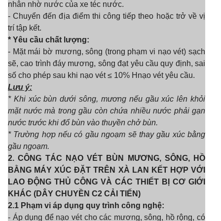
nhân nhờ nước của xe téc
nước.
- Chuyển đến địa điểm thi công tiếp theo hoặc trở về vị
trí tập kết.
* Yêu cầu chất lượng:
- Mặt mái bờ mương, sông (trong phạm vi nạo vét) sạch
sẽ, cao trình đáy mương, sông đạt yêu cầu quy định, sai
số cho phép sau khi nạo vét ≤ 10% Hnạo vét yêu cầu.
Lưu ý:
* Khi xúc bùn dưới sông, mương nếu gầu xúc lên khỏi
mặt nước mà trong gầu c
ò
n chứa nhiều nước phải gạn
nước trước kh
i
đổ bùn vào thuyền chở bùn.
* Trường hợp nếu có gầu ngoạm sẽ thay gầu xúc bằng
gầu ngoạm.
2. CÔNG TÁC NẠO VÉT BÙN MƯƠNG, SÔNG, HỒ
BẰNG MÁY XÚC ĐẶT TRÊN XÀ LAN KẾT HỢP VỚI
LAO ĐỘNG THỦ CÔNG VÀ CÁC THIẾT BỊ CƠ GIỚI
KHÁC (DÂY CHUY
Ề
N C2 CẢI TIẾN)
2.1 Phạm vi áp dụng quy trình công nghệ:
- Áp dụng để nạo vét cho các mương, sông, hồ rộng, có