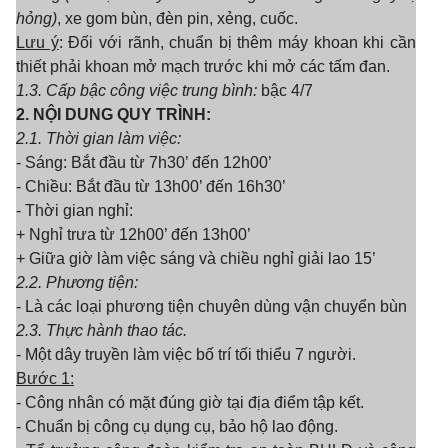
hỏng)
, xe gom bùn, đèn pin, xẻng, cuốc.
L
ư
u ý
: Đối với rãnh, chuẩn bị thêm máy khoan khi cần
thiết phải khoan mở mạch trước khi mở các tấm đan.
1.3.
C
ấp bậc công việc trung bình:
bậc 4/7
2. NỘI DUNG QUY TRÌNH:
2.1. Thời gian làm việc:
- Sáng: Bắt đầu từ 7h30’ đến 12h00’
- Chiều: Bắt đầu từ 13h00’ đến 16h30’
- Thời gian nghỉ:
+
Nghỉ trưa từ 12h00’ đến 13h00’
+
Giữa giờ làm việc sáng và chiều nghỉ giải lao 15’
2
.
2. Phương tiện:
- Là các loại phương tiện chuyên dùng vận chuyển bùn
2.3. Thực hành thao tác.
- Một dây truyền làm việc bố trí tối thiểu 7 người.
Bước 1:
- Công nhân có mặt đúng giờ tại địa điểm tập kết.
- Chuẩn bị công cụ dụng cụ, bảo hộ lao động.