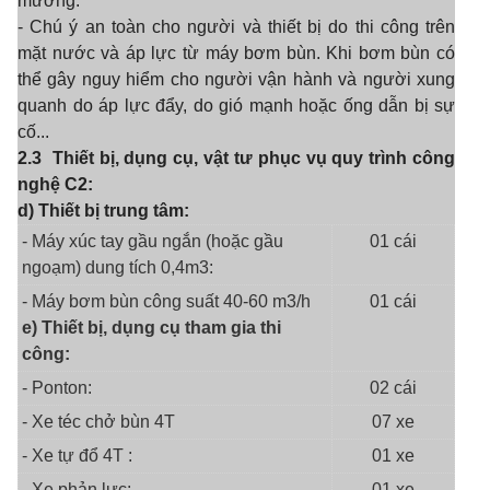
mương.
- Chú ý an toàn cho người và thiết bị do thi công trên
mặt nước và áp lực từ máy bơm bùn. Khi bơm bùn có
thể gây nguy hiểm cho người vận hành và người xung
quanh do áp lực đẩy, do gió mạnh hoặc ống dẫn bị sự
cố...
2.3
Thiết bị, dụng cụ, vật tư phục vụ quy trình công
nghệ C2:
d) Thiết bị trung tâm:
- Máy xúc tay gầu ngắn (hoặc gầu
01 cái
ngoạm) dung tích 0,4m3:
- Máy bơm bùn công suất 40-60 m3/h
01 cái
e) Thiết bị, dụng cụ tham gia thi
công:
- Ponton:
02 cái
- Xe téc chở bùn 4T
07 xe
- Xe tự đổ 4T :
01 xe
- Xe phản lực:
01 xe