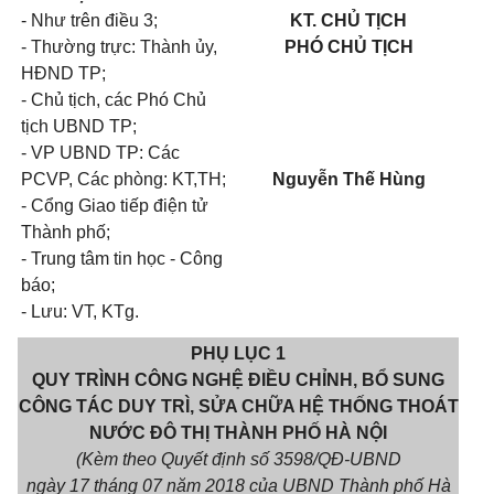
- Như trên điều 3;
KT. CHỦ TỊCH
- Thường trực: Thành ủy,
PHÓ CHỦ TỊCH
HĐND TP;
- Chủ tịch, các Phó Chủ
tịch UBND TP;
- VP UBND TP: Các
PCVP, Các phòng: KT,TH;
Nguyễn Thế Hùng
- Cổng Giao tiếp điện tử
Thành phố;
- Trung tâm tin học - Công
báo;
- Lưu: VT, KTg.
PHỤ LỤC 1
QUY TRÌNH CÔNG NGHỆ ĐIỀU CHỈNH, BỔ SUNG
CÔNG TÁC DUY TRÌ, SỬA CHỮA HỆ THỐNG THOÁT
NƯỚC ĐÔ THỊ THÀNH PHỐ HÀ NỘI
(Kèm theo Quyết định số 35
9
8/QĐ-UBND
ngày
17
tháng
07
năm 2018 của UBND Thành phố Hà