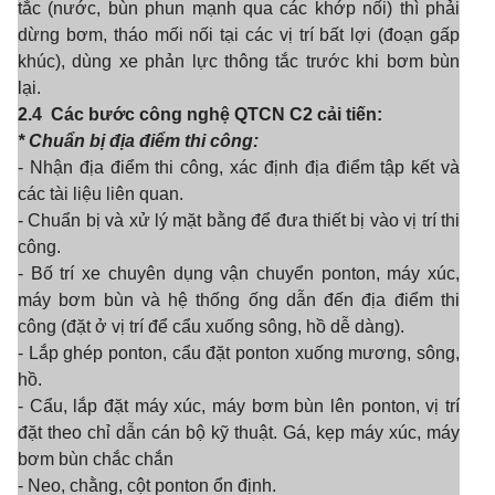
tắc (nước, bùn phun mạnh qua các khớp nối) thì phải
dừng bơm, tháo mối nối tại các vị trí bất lợi (đoạn g
ấ
p
khúc), dùng xe phản lực thông t
ắ
c trước khi bơm bùn
lại.
2.4
Các bước công nghệ QTCN C2 cải tiến:
* Chuẩn bị địa điểm thi công:
- Nhận địa điểm thi công, xác định địa điểm tập kết và
các tài liệu liên quan.
- Chuẩn bị và xử lý mặt bằng để đưa thiết bị vào vị trí thi
công.
- Bố trí xe chuyên dụng vận chuyển ponton, máy xúc,
máy bơm bùn và hệ thống ống dẫn đến địa điểm thi
công (đặt ở vị trí để cẩu xuống sông, hồ dễ dàng).
- Lắp ghép ponton, cẩu đặt ponton xuống mương, sông,
hồ.
- C
ẩ
u, lắp đặt máy xúc, máy bơm bùn lên ponton, vị trí
đặt theo chỉ dẫn cán bộ kỹ thuật. Gá, kẹp máy xúc, máy
bơm bùn chắc chắn
- Neo, chằng, cột ponton ổn định.