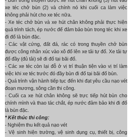
- Bùn trong thuyền được xe hút chân không (3) hút vào
xe téc chở bùn (2) và chính nó khi cuối ca làm việc
không phải hút cho xe téc nữa.
- Xe téc chở bùn và xe hút chân không phải thực hiện
quá trình tách, ép nước để đảm bảo bùn trong téc khi xe
đi đổ là bùn đặc.
- Các vật cứng, đất đá, rác có trong thuyền chở bùn
được công nhân xúc vào xô đổ lên xe tải tự đổ. Xe tải tự
đổ đầy (đủ tải) sẽ đi đổ tại bãi đổ.
- Các xe téc còn lại đỗ ở vị trí thuận tiện vào vị trí làm
việc khi xe téc trước đó đầy bùn đi đổ tại bãi đổ bùn.
- Quá trình vận hành tiếp tục đến khi đạt yêu cầu nạo vét
đoạn mương, sông cần thi công.
- Cuối ca xe hút chân không sẽ trực tiếp hút bùn cho
chính mình và thao tác chắt, ép nước đảm bảo khi đi đổ
là bùn đặc.
* Kết thúc thi công:
- Nghiệm thu kết quả nạo vét
- Vệ sinh hiện trường, vệ sinh dụng cụ, thiết bị, công