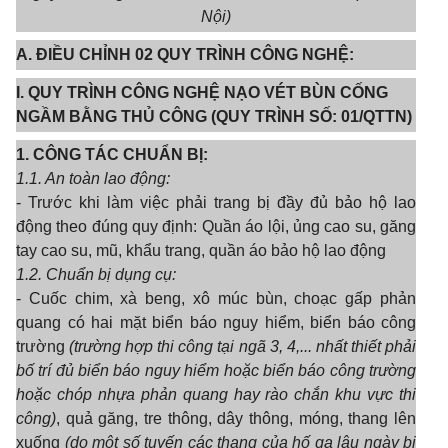
Nội)
A. ĐIỀU CHỈNH 02 QUY TRÌNH CÔNG NGHỆ:
I. QUY TRÌNH CÔNG NGHỆ NẠO VÉT BÙN CỐNG
NGẦM BẰNG THỦ CÔNG (QUY TRÌNH SỐ: 01/QTTN)
1. CÔNG TÁC CHUẨN BỊ:
1.1. An toàn lao động:
- Trước khi làm việc phải trang bị đầy đủ bảo hộ lao
động theo đúng quy định: Quần áo lội, ủng cao su, găng
tay cao su, mũ, khẩu trang, quần áo bảo hộ lao động
1.2. Chuẩn bị dụng cụ:
- Cuốc chim, xà beng, xô múc bùn, choạc gấp phản
quang có hai mặt biển báo nguy hiểm, biển báo công
trường
(trường hợp thi công tại ngã 3, 4,... nhất thiết phải
bố trí đủ biển báo nguy hiểm hoặc biển b
á
o công trường
hoặc chóp nhựa phản quang hay rào chắn khu vực thi
công)
, quả găng, tre thông, dây thông, móng, thang lên
xuống
(do một số tuyến các thang của h
ố
ga lâu ngày bị