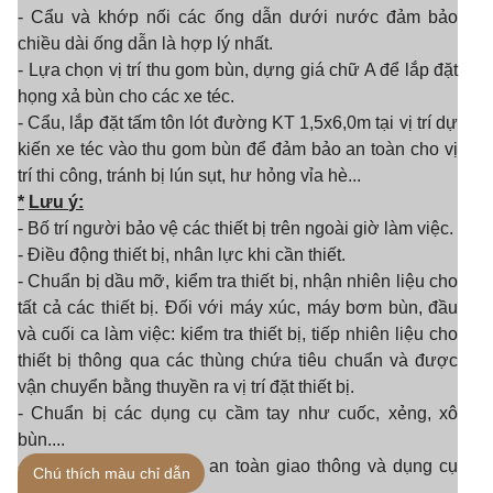
- Cẩu và khớp nối các ống dẫn dưới nước đảm bảo
chiều dài ống dẫn là hợp lý nhất.
- Lựa chọn vị trí thu gom bùn, dựng giá chữ A để lắp đặt
họng xả bùn cho các xe téc.
- Cẩu, lắp đặt tấm tôn lót đường KT 1,5x6,
0
m tại vị trí dự
kiến xe téc vào thu gom bùn để đảm bảo an toàn cho vị
trí thi công, tránh bị lún sụt, hư hỏng vỉa hè...
*
Lưu
ý
:
- Bố trí người bảo vệ các thiết bị trên ngoài giờ làm việc.
- Điều động thiết bị, nhân lực khi cần thiết.
- Chuẩn bị dầu mỡ, kiểm tra thiết bị, nhận nhiên liệu cho
tất cả các thiết bị. Đối với máy xúc, máy bơm bùn, đầu
và cuối ca làm việc: kiểm tra thiết bị, tiếp nhiên liệu cho
thiết bị thông qua các thùng chứa tiêu chuẩn và được
vận chuyển bằng thuyền ra vị trí đặt thiết bị.
- Chuẩn bị các dụng cụ cầm tay như cuốc, xẻng, xô
bùn....
- Chuẩn bị đủ dụng cụ an toàn giao thông và dụng cụ
Chú thích màu chỉ dẫn
bảo hộ lao động.