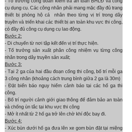
- Tổ trưởng công đoàn kiểm tra an toàn BHLĐ và công
cụ dụng cụ. Các công nhân phải mang mặc đầy đủ trang
thiết bị phòng hộ cá
nhân theo từng vị trí
trong dây
truyền và triển khai các thiết bị an toàn khu vực thi công,
có đầy đủ công cụ dụng cụ lao động.
Bước 2:
- Di chuyển từ nơi tập kết đến vị trí thực hiện.
- Tổ trưởng sản xuất phân công nhiệm vụ từng công
nhân trong dây truyền sản
x
uất;
Bước 3:
- Tại 2 ga của hai đầu đoạn cống thi công, bố trí mỗi ga
3 công nhân (khoảng cách trung bình giữa 2 ga là 3
0
m)
- Đặt biển báo nguy hiểm cảnh báo tại các hố ga thi
công.
- Bố trí người cảnh giới giao thông để đảm bảo an toàn
và chống ùn tắc tại khu vực thi công
- Mở ít nhất từ 2 hố ga trở lên chờ khí độc bay đi.
Bước 4:
- Xúc bùn dưới hố ga đưa lên xe gom bùn đặt tại miệng