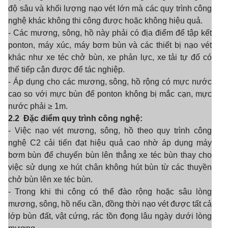
độ sâu và khối lượng nạo vét lớn mà các quy trình công
nghệ khác không thi công được hoặc không hiệu quả.
- Các mương, sông, hồ này phải có địa điểm để tập kết
ponton, máy xúc, máy bơm bùn và các thiết bị nạo vét
khác như xe téc chở bùn, xe phản lực, xe tải tự đổ có
thể tiếp cận được để tác nghiệp.
- Áp dụng cho các mương, sông, hồ rộng có mực nước
cao so với mực bùn để ponton không bị mắc cạn, mực
nước phải ≥
1
m.
2.2
Đặc điểm quy trình công nghệ:
- Việc nạo vét mương, sông, hồ theo quy trình công
nghệ C2 cải tiến đạt hiệu quả cao nhờ áp dụng máy
bơm bùn để chuyển bùn lên thẳng xe téc bùn thay cho
việc sử dụng xe hút ch
â
n không hút bùn từ các thuyền
chở bùn lên xe téc bùn.
- Trong khi thi công có thể đào rộng hoặc sâu lòng
mương, sông, hồ nếu cần, đồng thời nạo vét được tất cả
lớp bùn đất, vật cứng, rác tồn đọng lâu ngày dưới lòng