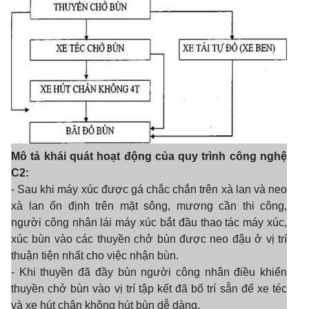
Mô tả khái quát hoạt động của quy trình công nghệ
C2:
- Sau khi máy xúc được gá chắc chắn trên xà lan và neo
xà lan ổn định trên mặt sông, mương cần thi công,
người công nhân lái máy xúc bắt đầu thao tác máy xúc,
xúc bùn vào các thuy
ề
n chở bùn được neo đậu ở vị trí
thuận tiện nhất cho việc nhận bùn.
- Khi thuy
ề
n đã đầy bùn n
g
ười công nhân điều khiển
thuyền chở bùn vào vị trí tập kết đã b
ố
trí s
ẵ
n để xe téc
và xe hút chân không hút bùn d
ễ
dàng.