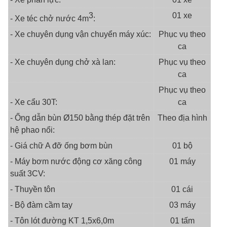
3
01 xe
- Xe téc chở nước 4m
:
- Xe chuyên dụng vận chuyển máy xúc:
Phục vụ theo
ca
- Xe chuyên dụng chở xà lan:
Phục vụ theo
ca
Phục vụ theo
- Xe cẩu 30T:
ca
- Ống dẫn bùn Ø150 bằng thép đặt trên
Theo địa hình
hệ phao nổi:
- Giá chữ A đỡ ống bơm bùn
01 bộ
- Máy bơm nước động cơ xăng công
01 máy
suất 3CV:
- Thuyền tôn
01 cái
- Bộ đàm cầm tay
03 máy
- Tôn lót đường KT 1,5x6,0m
01 tấm