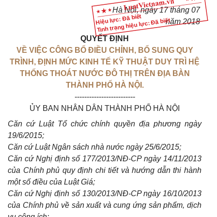
Hà Nội, ngày
17
tháng
07
Hiệu lực: Đã biết
Tình trạng hiệu lực: Đã biết
năm 2018
QUYẾT ĐỊNH
VỀ VIỆC CÔNG BỐ ĐIỀU CHỈNH, BỔ SUNG QUY
TRÌNH, ĐỊNH MỨC KINH TẾ KỸ THUẬT DUY TRÌ HỆ
THỐNG THOÁT NƯỚC ĐÔ THỊ TRÊN ĐỊA BÀN
THÀNH PHỐ HÀ NỘI.
-------------------------
ỦY BAN NHÂN DÂN THÀNH PHỐ HÀ NỘI
Căn cứ Luật Tổ chức chính quyền địa ph
ươ
ng ngày
19/6/2015;
Căn cứ Luật Ngân sách nhà nước ngày 25/6/2015;
Căn cứ Nghị định số 177/2013/NĐ-CP ngày 14/11/2013
của Chính phủ quy định chi tiết và hướng dẫn thi hành
một số điều của Luật Giá;
Căn cứ Nghị định số 130/2013/NĐ-CP ngày 16/10/2013
của Chính phủ về sản xuất và cung ứng sản phẩm, dịch
vụ công ích;