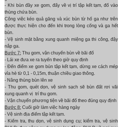
- Khi bùn đầy xe gom, đẩy về vị trí tập kết tạm, đổ vào
thùng chứa bùn.
Công việc kéo quả găng và xúc bùn từ hố ga như trên
được thực hiện cho đến khi trong lòng cống và ga hết
bùn.
- Vệ sinh mặt bằng xung quanh miệng ga thi công, đậy
nắp ga.
Bước 7:
Thu gom, vận chuyển bùn về bãi đổ
- Lái xe đưa xe ra tuyến theo giờ quy định
- Đến điểm xe gom bùn tập kết tạm, dừng xe cách mép
vỉa hè từ 0,1 - 0,15m, thuận chiều giao thông.
- Nâng thùng bùn lên xe
- Thu gom, quét dọn, vệ sinh sạch sẽ bùn đất rơi vãi
xung quanh vị
trí thu
gom.
- Vận chuy
ể
n phương tiện về bãi đổ theo đúng quy định
Bước 8:
Cuối giờ làm việc hàng ngày
- Vệ sinh địa điểm tập kết tạm.
- Kiểm tra, thu dọn, vệ sinh dụng cụ; kiểm tra, vệ sinh