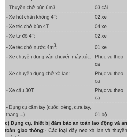
- Thuyền chở bùn 6m3:
03 cái
- Xe hút chân không 4T:
02 xe
- Xe téc chở bùn 4T
04 xe
- Xe tự đổ 4T:
02 xe
3
01 xe
- Xe téc chở nước 4m
:
- Xe chuyên dụng vận chuyển máy xúc:
Phục vụ theo
ca
- Xe chuyên dụng chở xà lan:
Phục vụ theo
ca
- Xe cẩu 30T:
Phục vụ theo
ca
- Dụng cụ cầm tay (cuốc, xẻng, cưa tay,
thang ...)
01 bộ
c) Dụng cụ, thiết bị đảm bảo an toàn lao động và an
toàn giao thông:
- Các loại dây neo xà lan và thuyền