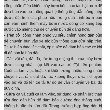
công nhân điều khiển máy bơm bùn thao tác bật bơm để
đưa bùn vào bờ thông qua hệ thống ống dẫn bằng thép
được đặt trên các phao nổi. Trong quá trình bơm bùn
cần vận hành thêm máy bơm nước động cơ xăng tiếp
nước vào miệng thu để chuyển bùn dễ dàng hơn.
- Trên bờ, công nhân phục vụ điều chỉnh họng dẫn bùn
để chuyển bùn vào xe téc bùn thông qua cửa nắp trên.
Thực hiện thao tác chắt, ép nước để đảm bảo các xe khi
đi đổ bùn là bùn đặc.
- Các vật rắn, đất đá, rác trong miệng thu của máy bơm
được công nhân tập kết vào các xô đặt trên ponton.
Cuối ca làm việc hoặc khi khối lượng nhiều, công nhân
chuyển vật rắn, đất đá, rác xuống thuyền, vận chuyển
vào bờ và đổ lên xe tải tự đổ để vận chuyển về bãi đổ
quy định.
- Giữa ca và cuối ca làm việc, sử dụng xe phản lực thau
rửa ống dẫn bùn để đảm bảo đường ống thông suốt,
không bị tắc do bùn đất. Trong trường hợp
ố
ng dẫn bị