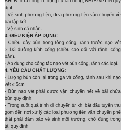
BHLĐ; đưa công cụ dụng cụ lao động, BHLĐ về nơi quy
định.
- Vệ sinh phương tiện, đư
a
phương tiện vận chuyển về
bãi tập kết
- Vệ sinh cá nhân.
3. ĐIỀU KIỆN ÁP DỤNG:
- Chiều dày bùn trong lòng cống, rãnh trước nạo vét
≥
1/3 đường kính cống (chiều cao đối với rãnh, cống
bản).
- Áp dụng cho công tác nạo vét bùn cống, rãnh các loại.
4. YÊU CẦU CH
Ấ
T LƯỢNG:
- Lượng bùn còn lại trong ga và cống, rãnh sau khi nạo
vét ≤ 5cm.
- Bùn nạo vét phải được vận chuyển hết về bãi chứa
bùn quy định.
- Trong suốt quá trình di chuyển từ khi bắt đầu t
u
yến thu
gom đến nơi xử lý các loại phương tiện vận chuyển phế
thải phải đảm bảo vệ sinh môi trường, chở đúng trọng
tải quy định.