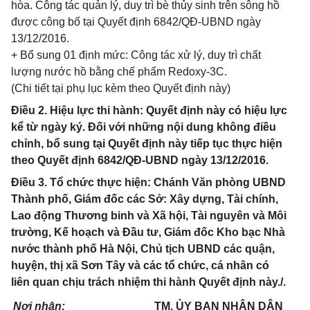
hòa. Công tác quản lý, duy trì bè thủy sinh trên sông hồ
được công bố tại Quyết định 6842/QĐ-UBND ngày
13/12/2016.
+ Bổ sung 01 định mức: Công tác xử lý, duy trì chất
lượng nước hồ bằng chế phẩm Redoxy-3C.
(Chi tiết tại phụ lục kèm theo Quyết định này)
Điều 2. Hiệu lực thi hành: Quyết định này có hiệu lực
kể từ ngày ký. Đối với những nội dung không điều
chỉnh, bổ sung tại Quyết định này tiếp tục thực hiện
theo Quyết định 6842/QĐ-UBND ngày 13/12/2016.
Điều 3. Tổ chức thực hiện: Chánh Văn phòng UBND
Thành phố, Giám đốc các Sở: Xây dựng, Tài chính,
Lao động Thương binh và Xã hội, Tài nguyên và Môi
trường, Kế hoạch và Đầu tư, Giám đốc Kho bạc Nhà
nước thành phố Hà Nội, Chủ tịch UBND các quận,
huyện, thị xã Sơn Tây và các tổ chức, cá nhân có
liên quan chịu trách nhiệm thi hành Quyết định này./.
Nơi nhận:
TM. ỦY BAN NHÂN DÂ
N