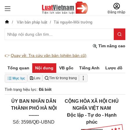
Đăng nhập
Văn bản pháp luật
Tài nguyên-Môi trường
Tìm nâng cao
👉
Quay về: Tra cứu văn bản (phiên bản cũ)
Tổng quan
Nội dung
VB gốc
Tiếng Anh
Lược đồ
Lưu
Tìm từ trong trang
Mục lục
Tình trạng hiệu lực:
Đã biết
ỦY BAN NHÂN DÂN
CỘNG HÒA XÃ HỘI CHỦ
THÀNH PHỐ HÀ NỘI
NGHĨA VIỆT NAM
-------
Độc lập - Tự do - Hạnh
Số: 3598/QĐ-UBND
phúc
---------------