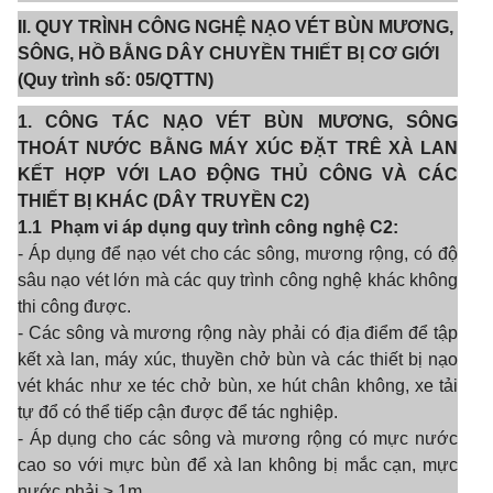
II. QUY TRÌNH CÔNG NGHỆ NẠO VÉT BÙN MƯƠNG,
SÔNG, HỒ BẰNG DÂY CHUYỀN THIẾT BỊ CƠ GIỚI
(Quy trình số: 05/QTTN)
1. CÔNG TÁC NẠO VÉT BÙN MƯƠNG, SÔNG
THOÁT NƯỚC BẰNG MÁY XÚC ĐẶT TRÊ XÀ LAN
KẾT HỢP VỚI LAO ĐỘNG THỦ CÔNG VÀ CÁC
THIẾT BỊ KHÁC (DÂY TRUYỀN C2)
1.1
Phạm vi áp dụng quy trình công nghệ C2:
- Áp dụng để nạo vét cho các sông, mương rộng, có độ
sâu nạo vét lớn mà các quy trình công nghệ khác không
thi công được.
- Các sông và mương rộng này phải có địa điểm để tập
kết xà lan, máy xúc, thuyền chở bùn và các thiết bị nạo
vét khác như xe téc chở bùn, xe hút chân không, xe tải
tự đổ có thể tiếp cận được để tác nghiệp.
- Áp dụng cho các sông và mương rộng có mực nước
cao so với mực bùn để xà lan không bị mắc cạn, mực
nước phải ≥
1
m.