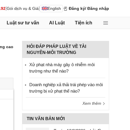
|
|
192
Gói dịch vụ & Giá
English
Đăng ký
/ Đăng nhập
Luật sư tư vấn
AI Luật
Tiện ích
HỎI ĐÁP PHÁP LUẬT VỀ TÀI
ng cao
NGUYÊN-MÔI TRƯỜNG
Xử phạt nhà máy gây ô nhiễm môi
trường như thế nào?
Doanh nghiệp xả thải trái phép vào môi
trường bị xử phạt thế nào?
Xem thêm
TIN VĂN BẢN MỚI