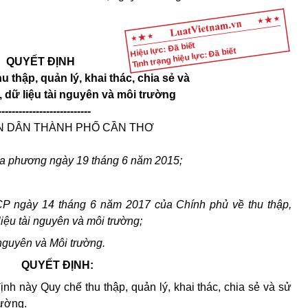
Hiệu lực: Đã biết
Tình trạng hiệu lực: Đã biết
QUYẾT ĐỊNH
 thập, quản lý, khai thác, chia sẻ và
, dữ liệu tài nguyên và môi trường
---------------------------
N DÂN THÀNH PHỐ CẦN THƠ
ịa phương ngày 19 tháng 6 năm 2015;
P ngày 14 tháng 6 năm 2017 của Chính phủ về thu thập,
liệu tài nguyên và môi trường;
nguyên và Môi trường.
QUYẾT ĐỊNH:
h này Quy chế thu thập, quản lý, khai thác, chia sẻ và sử
rường.