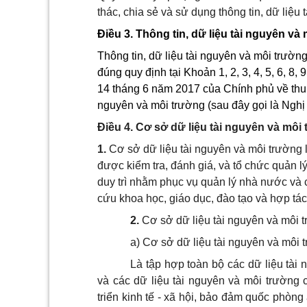
thác
, chia sẻ
và sử dụng thông tin, dữ liệu
Điều 3. Thông tin, dữ liệu tài nguyên và
Thông tin, dữ liệu tài nguyên và môi trường
đúng quy
định
tại
Khoản 1, 2, 3, 4, 5, 6, 8, 9
14 tháng 6 năm 2017 của Chính phủ
về thu
nguyên và môi trường (sau đây gọi là Ngh
Điều
4
. Cơ sở dữ liệu tài nguyên và môi
1.
Cơ sở dữ liệu tài nguyên và môi trường l
được kiểm tra, đánh giá, và tổ chức quản l
duy trì
nhằm
phục vụ quản lý nhà nước và cá
cứu khoa học, giáo dục
,
đào tạo
và
hợp tác
2.
Cơ sở dữ liệu tài nguyên và môi
a) Cơ sở dữ liệu tài nguyên và môi 
Là tập hợp toàn bộ các dữ liệu tài
và các dữ liệu tài nguyên và môi trường 
triển kinh tế - xã hội, bảo đảm quốc phòn