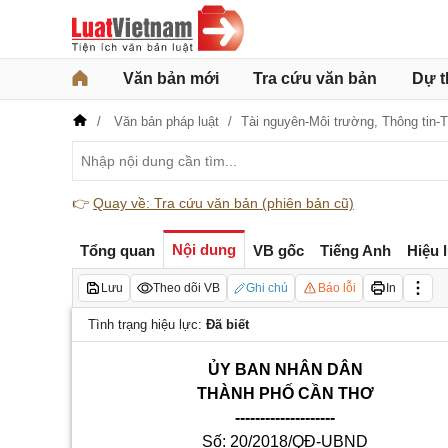
Văn bản mới
Tra cứu văn bản
Dự t
Văn bản pháp luật
Tài nguyên-Môi trường,
Thông tin-
👉
Quay về: Tra cứu văn bản (phiên bản cũ)
Nội dung
Tổng quan
VB gốc
Tiếng Anh
Hiệu 
Lưu
Theo dõi VB
Ghi chú
Báo lỗi
In
Tình trạng hiệu lực:
Đã biết
ỦY BAN NHÂN DÂN
THÀNH PHỐ CẦN THƠ
--------------------
Số: 20/2018/QĐ-UBND