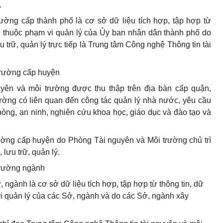
.
trường cấp
thành phố
là cơ sở dữ liệu tích hợp, tập hợp từ
ng thuộc phạm vi quản lý của Ủy ban nhân dân
thành phố
do
 trữ, quản lý
trực tiếp là Trung tâm Công nghệ Thông tin tài
 trường cấp huyện
uyên và môi trường được thu thập trên địa bàn cấp quận,
rường có liên quan đến công tác quản lý nhà nước, yêu cầu
phòng, an ninh, nghiên cứu khoa học, giáo dục và đào tạo và
ường cấp huyện do Phòng Tài nguyên và Môi trường chủ trì
lưu trữ, quản lý.
 trường ngành
ở
, ngành là cơ sở dữ liệu tích h
ợ
p, tập hợp từ thông tin, dữ
vi quản lý của các
Sở
, ngành và do các
Sở
, ngành xây