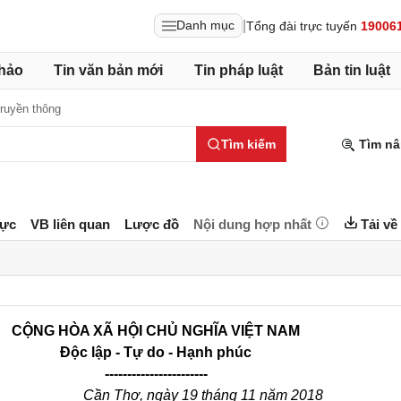
|
Danh mục
Tổng đài trực tuyến
19006
hảo
Tin văn bản mới
Tin pháp luật
Bản tin luật
Truyền thông
Tìm kiếm
Tìm nâ
lực
VB liên quan
Lược đồ
Nội dung hợp nhất
Tải về
CỘNG HÒA XÃ HỘI CHỦ NGHĨA VIỆT NAM
Độc lập - Tự do - Hạnh phúc
-----------------------
Cần Thơ, ngày 19 tháng 11 năm 2018