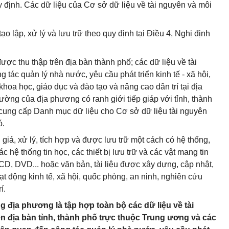
định. Các dữ liệu của Cơ sở dữ liệu về tài nguyên và môi
tạo lập, xử lý và lưu trữ theo quy định tại Điều 4
,
Nghị định
ược thu thập trên địa bàn thành phố; các dữ liệu về tài
tác quản lý nhà nước, yêu cầu phát triển kinh tế - xã hội,
oa học, giáo dục và đào tạo và nâng cao dân trí tại địa
ường của địa phương có ranh giới tiếp giáp với tỉnh, thành
 cung cấp Danh mục dữ liệu cho Cơ sở dữ liệu tài nguyên
ó
.
giá, xử lý, tích hợp và được lưu trữ một cách có hệ thống,
c hệ thống tin học, các thiết bị lưu trữ và các vật mang tin
 CD, DVD... hoặc văn bản, tài liệu được xây dựng, cập nhật
,
ạt động kinh tế, xã hội, quốc phòng, an ninh, nghiên cứu
í.
g địa phương là tập hợp toàn bộ các dữ liệu về tài
n địa bàn tỉnh, thành phố trực thuộc Trung ương và các