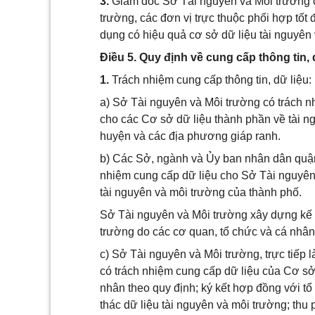
3.
Giám đốc Sở Tài nguyên và Môi trường c
trường, các đơn vị trực thuộc phối hợp tốt đ
dụng có hiệu quả
c
ơ sở dữ liệu tài nguyên
Điều
5
. Quy định về cung cấp thông tin, 
1.
Trách nhiệm cung cấp thông tin, dữ liệu:
a) Sở Tài nguyên và Môi trường có trách n
cho các Cơ sở dữ liệu thành phần về tài n
huyện và các địa phương giáp ranh
.
b) Các Sở, ngành và Ủy ban nhân dân quận,
nhiệm cung cấp
dữ liệu cho Sở Tài nguyên
tài nguyên và môi trường của thành phố.
Sở Tài nguyên và Môi trường xây dựng kế h
trường do các cơ quan, tổ chức và cá nhân
c) Sở Tài nguyên và Môi trường, trực tiếp 
có trách nhiệm cung cấp dữ liệu của Cơ sở 
nhân theo quy định; ký kết hợp đồng với tổ 
thác dữ liệu tài nguyên và môi trường; thu 