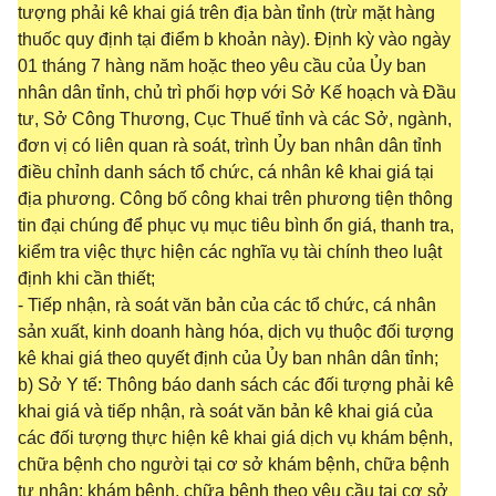
tượng phải kê khai giá trên địa bàn tỉnh (trừ mặt hàng
thuốc quy định tại điểm b khoản này). Định kỳ vào ngày
01 tháng 7 hàng năm hoặc theo yêu cầu của Ủy ban
nhân dân tỉnh, chủ trì phối hợp với Sở Kế hoạch và Đầu
tư, Sở Công Thương, Cục Thuế tỉnh và các Sở, ngành,
đơn vị có liên quan rà soát, trình Ủy ban nhân dân tỉnh
điều chỉnh danh sách tổ chức, cá nhân kê khai giá tại
địa phương. Công bố công khai trên phương tiện thông
tin đại chúng để phục vụ mục tiêu bình ổn giá, thanh tra,
kiểm tra việc thực hiện các nghĩa vụ tài chính theo luật
định khi cần thiết;
- Tiếp nhận, rà soát văn bản của các tổ chức, cá nhân
sản xuất, kinh doanh hàng hóa, dịch vụ thuộc đối tượng
kê khai giá theo quyết định của Ủy ban nhân dân tỉnh;
b) Sở Y tế: Thông báo danh sách các đối tượng phải kê
khai giá và tiếp nhận, rà soát văn bản kê khai giá của
các đối tượng thực hiện kê khai giá dịch vụ khám bệnh,
chữa bệnh cho người tại cơ sở khám bệnh, chữa bệnh
tư nhân; khám bệnh, chữa bệnh theo yêu cầu tại cơ sở