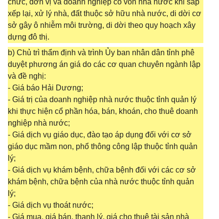
chức, đơn vị và doanh nghiệp có vốn nhà nước khi sắp
xếp lại, xử lý nhà, đất thuộc sở hữu nhà nước, di dời cơ
sở gây ô nhiễm môi trường, di dời theo quy hoạch xây
dựng đô thị.
b) Chủ trì thẩm định và trình Ủy ban nhân dân tỉnh phê
duyệt phương án giá do các cơ quan chuyên ngành lập
và đề nghị:
- Giá báo Hải Dương;
- Giá trị của doanh nghiệp nhà nước thuộc tỉnh quản lý
khi thực hiện cổ phần hóa, bán, khoán, cho thuê doanh
nghiệp nhà nước;
- Giá dịch vụ giáo dục, đào tạo áp dụng đối với cơ sở
giáo dục mầm non, phổ thông công lập thuộc tỉnh quản
lý;
- Giá dịch vụ khám bệnh, chữa bệnh đối với các cơ sở
khám bệnh, chữa bệnh của nhà nước thuộc tỉnh quản
lý;
- Giá dịch vụ thoát nước;
- Giá mua, giá bán, thanh lý, giá cho thuê tài sản nhà