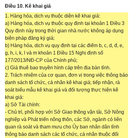
Điều 10. Kê khai giá
1. Hàng hóa, dịch vụ thuộc diện kê khai giá:
a) Hàng hóa, dịch vụ thuộc quy định tại khoản 1 Điều 3
Quy định này trong thời gian nhà nước không áp dụng
biện pháp đăng ký giá;
b) Hàng hóa, dịch vụ quy định tại các điểm b, c, d, đ, e,
g, h, i, k, l và m khoản 1 Điều 15 Nghị định số
177/2013/NĐ-CP của Chính phủ;
c) Giá thuê bao truyền hình cáp trên địa bàn tỉnh.
2. Trách nhiệm của cơ quan, đơn vị trong việc thông báo
danh sách tổ chức, cá nhân kê khai giá; tiếp nhận, rà
soát biểu mẫu kê khai giá và đối tượng thực hiện kê
khai giá:
a) Sở Tài chính:
- Chủ trì, phối hợp với Sở Giao thông vận tải, Sở Nông
nghiệp và Phát triển nông thôn, các Sở, ngành có liên
quan rà soát và tham mưu cho Ủy ban nhân dân tỉnh
thông báo danh sách các tổ chức, cá nhân thuộc đối