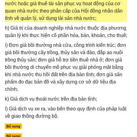
nước hoặc giá thuê tài sản phục vụ hoạt động của cơ
quan nhà nước theo phân cấp của Hội đồng nhân dân
tỉnh về quản lý, sử dụng tài sản nhà nước;
h) Giá trị của doanh nghiệp nhà nước thuộc địa phương
quản lý khi thực hiện cổ phần hóa, bán, khoán, cho thuê;
i) Đơn giá bồi thường nhà cửa, công trình kiến trúc; đơn
giá bồi thường cây trồng, thủy sản và đào, đắp ao nuôi
trồng thủy sản; đơn giá hỗ trợ tiền thuê nhà ở; đơn giá
bồi thường di chuyển mộ phục vụ giải phóng mặt bằng
khi nhà nước thu hồi đất trên địa bàn tỉnh; đơn giá sản
phẩm đo đạc bản đồ và xây dựng cơ sở dữ liệu địa
chính;
k) Giá dịch vụ thoát nước trên địa bàn tỉnh;
l) Giá dịch vụ xe ra, vào bến theo quy định của pháp luật
về giao thông đường bộ.
Bổ sung
Bổ sung