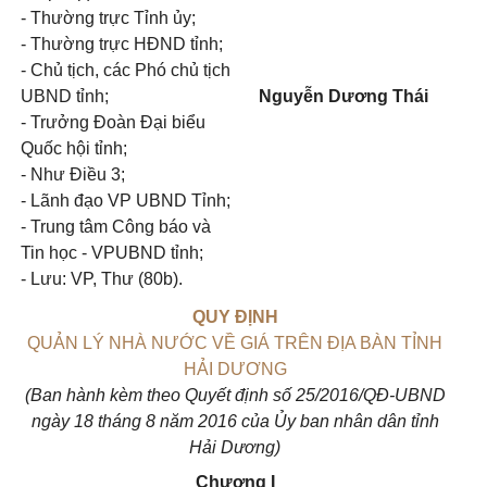
- Thường trực Tỉnh ủy;
- Thường trực HĐND tỉnh;
- Chủ tịch, các Phó chủ tịch
UBND tỉnh;
Nguyễn Dươ
n
g Thái
- Trưởng Đoàn Đại biểu
Quốc hội tỉnh;
- Như Điều 3;
- Lãnh đạo VP UBND Tỉnh;
- Trung tâm Công báo và
Tin học - VPUBND tỉnh;
- Lưu: VP, Thư (80b).
QUY ĐỊNH
QUẢN LÝ NHÀ NƯỚC VỀ GIÁ TRÊN ĐỊA BÀN TỈNH
HẢI DƯƠNG
(Ban hành kèm theo Quyết định số
2
5/201
6
/QĐ-UBND
ngày
18
tháng 8 năm 20
1
6 của Ủy ban nhâ
n
dân tỉnh
Hải Dương)
Chương I