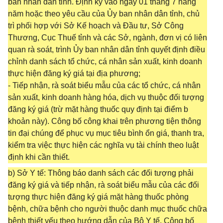
ban nhân dân tỉnh. Định kỳ vào ngày 01 tháng 7 hàng
năm hoặc theo yêu cầu của Ủy ban nhân dân tỉnh, chủ
trì phối hợp với Sở Kế hoạch và Đầu tư, Sở Công
Thương, Cục Thuế tỉnh và các Sở, ngành, đơn vị có liên
quan rà soát, trình Ủy ban nhân dân tỉnh quyết định điều
chỉnh danh sách tổ chức, cá nhân sản xuất, kinh doanh
thực hiện đăng ký giá tại địa phương;
- Tiếp nhận, rà soát biểu mẫu của các tổ chức, cá nhân
sản xuất, kinh doanh hàng hóa, dịch vụ thuộc đối tượng
đăng ký giá (trừ mặt hàng thuốc quy định tại điểm b
khoản này). Công bố công khai trên phương tiện thông
tin đại chúng để phục vụ mục tiêu bình ổn giá, thanh tra,
kiểm tra việc thực hiện các nghĩa vụ tài chính theo luật
định khi cần thiết.
b) Sở Y tế: Thông báo danh sách các đối tượng phải
đăng ký giá và tiếp nhận, rà soát biểu mẫu của các đối
tượng thực hiện đăng ký giá mặt hàng thuốc phòng
bệnh, chữa bệnh cho người thuộc danh mục thuốc chữa
bệnh thiết yếu theo hướng dẫn của Bộ Y tế. Công bố