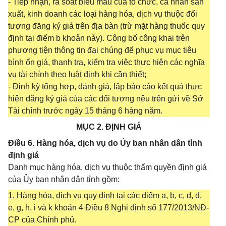
- Tiếp nhận, rà soát biểu mẫu của tổ chức, cá nhân sản
xuất, kinh doanh các loại hàng hóa, dịch vụ thuộc đối
tượng đăng ký giá trên địa bàn (trừ mặt hàng thuốc quy
định tại điểm b khoản này). Công bố công khai trên
phương tiện thông tin đại chúng để phục vụ mục tiêu
bình ổn giá, thanh tra, kiểm tra việc thực hiện các nghĩa
vụ tài chính theo luật định khi cần thiết;
- Định kỳ tổng hợp, đánh giá, lập báo cáo kết quả thực
hiện đăng ký giá của các đối tượng nêu trên gửi về Sở
Tài chính trước ngày 15 tháng 6 hàng năm.
MỤC 2. ĐỊNH GIÁ
Điều 6. Hàng hóa, dịch vụ do Ủy ban nhân dân tỉnh
định giá
Danh mục hàng hóa, dịch vụ thuộc thẩm quyền định giá
của Ủy ban nhân dân tỉnh gồm:
1. Hàng hóa, dịch vụ quy định tại các điểm a, b, c, d, đ,
e, g, h, i và k khoản 4 Điều 8 Nghị định số 177/2013/NĐ-
CP của Chính phủ.