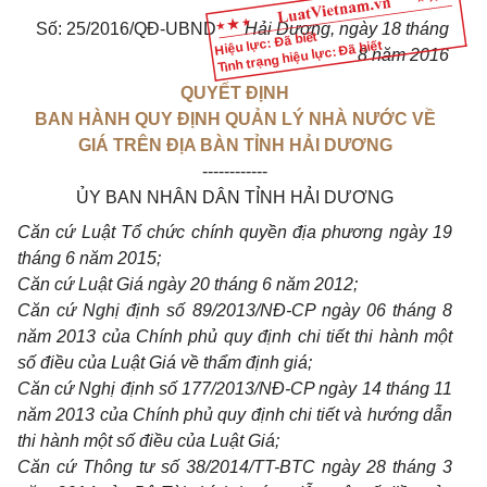
Số: 25/2016/QĐ-UBND
Hải Dương, ngày
18
tháng
Hiệu lực: Đã biết
Tình trạng hiệu lực: Đã biết
8 năm 20
1
6
QUYẾT ĐỊNH
BAN HÀNH QUY ĐỊNH QUẢN LÝ NHÀ NƯỚC VỀ
GIÁ TRÊN ĐỊA BÀN TỈNH HẢI DƯƠNG
------------
ỦY BAN NHÂN DÂN TỈNH HẢI DƯƠNG
Căn cứ Luật Tổ chức chính quyền địa phương ngày 19
tháng 6 năm 2015;
Căn cứ Luật Gi
á
ngày 20 tháng 6 năm 2012;
Căn cứ Nghị định số 89/2013/NĐ-CP ngày 06 tháng 8
năm 2013 của Chính phủ quy định chi tiết thi hành một
số điều của Luật Giá về thẩm định giá;
C
ă
n cứ Nghị định số 177/2013/NĐ-CP ngày 14 tháng 11
năm 2013 của Chính phủ quy định chi tiết và hướng dẫn
thi hành một số điều của Luật Giá;
Căn cứ Thông tư số 38/2014/TT-BTC ngày 28 tháng 3