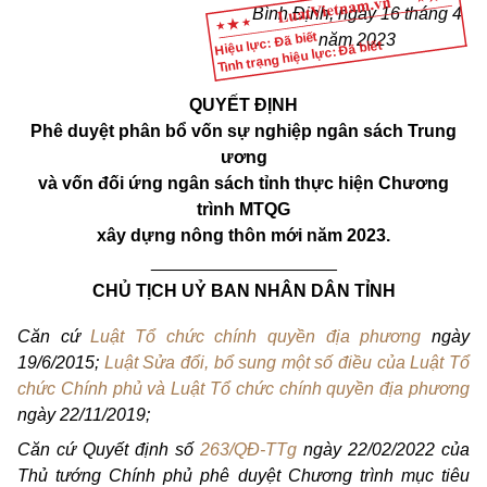
Bình Định, ngày 16 tháng 4
Hiệu lực: Đã biết
năm 2023
Tình trạng hiệu lực: Đã biết
QUYẾT ĐỊNH
Phê duyệt phân bổ vốn sự nghiệp ngân sách Trung
ương
và vốn đối ứng ngân sách tỉnh thực hiện Chương
trình MTQG
xây dựng nông thôn mới năm 2023.
___________________
CHỦ TỊCH UỶ BAN NHÂN DÂN TỈNH
Căn cứ
Luật Tổ chức chính quyền địa phương
ngày
19/6/2015;
Luật Sửa đổi, bổ sung một số điều của Luật Tổ
chức Chính phủ và Luật Tổ chức chính quyền địa phương
ngày 22/11/2019;
Căn cứ Quyết định số
263/QĐ-TTg
ngày 22/02/2022 của
Thủ tướng Chính phủ phê duyệt Chương trình mục tiêu