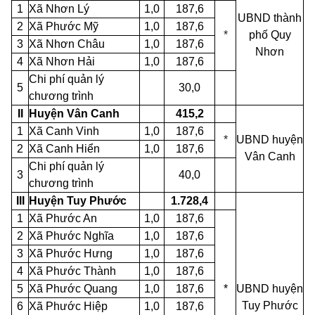
1
Xã Nhơn Lý
1,0
187,6
UBND thành
2
Xã Phước Mỹ
1,0
187,6
*
phố Quy
3
Xã Nhơn Châu
1,0
187,6
Nhơn
4
Xã Nhơn Hải
1,0
187,6
Chi phí quản lý
5
30,0
chương trình
II
Huyện Vân Canh
415,2
1
Xã Canh Vinh
1,0
187,6
*
UBND huyện
2
Xã Canh Hiển
1,0
187,6
Vân Canh
Chi phí quản lý
3
40,0
chương trình
III
Huyện Tuy Phước
1.728,4
1
Xã Phước An
1,0
187,6
2
Xã Phước Nghĩa
1,0
187,6
3
Xã Phước Hưng
1,0
187,6
4
Xã Phước Thành
1,0
187,6
5
Xã Phước Quang
1,0
187,6
*
UBND
huyện
Tuy
Phước
6
Xã Phước Hiệp
1,0
187,6