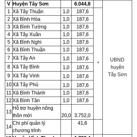
V
Huyện Tây Sơn
6.044,8
1
Xã Tây Thuận
1,0
187,6
2
Xã Bình Hòa
1,0
187,6
3
Xã Bình Tường
1,0
187,6
4
Xã Tây Xuân
1,0
187,6
5
Xã Bình Nghi
1,0
187,6
6
Xã Bình Thuận
1,0
187,6
7
Xã Tây An
1,0
187,6
UBND
*
8
Xã Tây Bình
huyện
1,0
187,6
Tây
Sơn
9
Xã Tây Vinh
1,0
187,6
10
Xã Tây Phú
1,0
187,6
11
Xã Bình Thành
1,0
187,6
12
Xã Bình Tân
1,0
187,6
Hỗ trợ huyện nông
13
thôn mới
20,0
3.752,0
Chi phí quản lý
41,6
14
chương trình