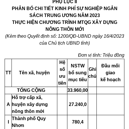
PHỤ LỤC II
PHÂN BỔ CHI TIẾT KINH PHÍ SỰ NGHIỆP NGÂN
SÁCH TRUNG ƯƠNG NĂM 2023
THỰC HIỆN CHƯƠNG
TRÌNH MTQG
XÂY DỰNG
NÔNG THÔN MỚI
(Kèm theo Quyết định số: 1200/QĐ-UBND ngày 16/4/2023
của Chủ tịch UBND tỉnh)
Đơn vị tính: Triệu đồng
Hệ
NSTW
Đầu mối
số
Ghi
TT
Tên xã, huyện
bổ sung
giao
ưu
chú
mục tiêu
kế hoạch
tiên
TỔNG CỘNG
33.960,00
Hỗ trợ cấp xã,
A
huyện xây dựng
27.240,0
nông thôn mới
Thành phố Quy
I
780,4
Nhơn