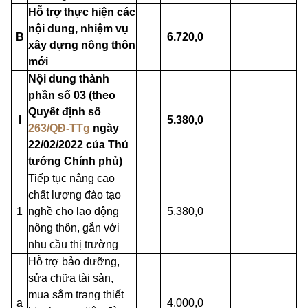
Hỗ trợ thực hiện các
nội dung, nhiệm vụ
B
6.720,0
xây dựng nông thôn
mới
Nội dung thành
phần số 03 (theo
Quyết định số
I
5.380,0
263/QĐ-TTg
ngày
22/02/2022 của Thủ
tướng Chính phủ)
Tiếp tục nâng cao
chất lượng đào tạo
1
nghề cho lao động
5.380,0
nông thôn, gắn với
nhu cầu thị trường
Hỗ trợ bảo dưỡng,
sửa chữa tài sản,
mua sắm trang thiết
a
4.000,0