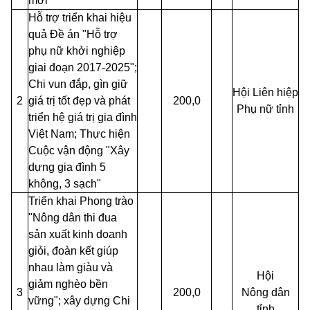
mới
Hỗ trợ triển khai hiệu
quả Đề án "Hỗ trợ
phụ nữ khởi nghiệp
giai đoạn 2017-2025";
Chi vun đắp, gìn giữ
Hội Liên hiệp
2
giá trị tốt đẹp và phát
200,0
Phụ nữ tỉnh
triển hệ giá trị gia đình
Việt Nam; Thực hiện
Cuộc vận động "Xây
dựng gia đình 5
không, 3 sạch"
Triển khai Phong trào
"Nông dân thi đua
sản xuất kinh doanh
giỏi, đoàn kết giúp
nhau làm giàu và
Hội
giảm nghèo bền
3
200,0
Nông
dân
vững"; xây dựng Chi
tỉnh