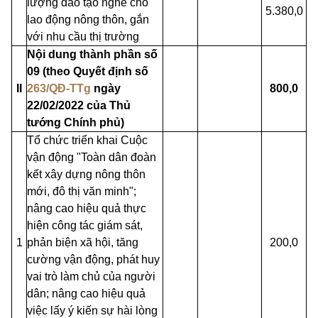
lượng đào tạo nghề cho
5.380,0
lao động nông thôn, gắn
với nhu cầu thị trường
Nội dung thành phần số
09 (theo Quyết định số
II
263/QĐ-TTg
ngày
800,0
22/02/2022 của Thủ
tướng Chính phủ)
Tổ chức triển khai Cuộc
vận động "Toàn dân đoàn
kết xây dựng nông thôn
mới, đô thị văn minh";
nâng cao hiệu quả thực
hiện công tác giám sát,
1
phản biện xã hội, tăng
200,0
cường vận động, phát huy
vai trò làm chủ của người
dân; nâng cao hiệu quả
việc lấy ý kiến sự hài lòng