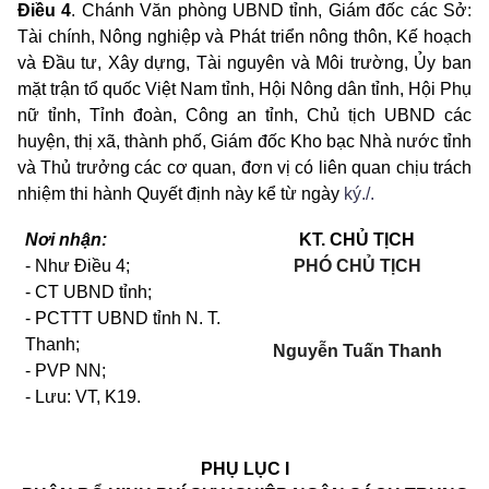
Điều 4
. Chánh Văn phòng UBND tỉnh, Giám đốc các Sở:
Tài chính, Nông nghiệp và Phát triển nông thôn, Kế hoạch
và Đầu tư, Xây dựng, Tài nguyên và Môi trường
, Ủy ban
mặt trận tổ quốc Việt Nam tỉnh, Hội Nông dân tỉnh, Hội Phụ
nữ tỉnh, Tỉnh đoàn, Công an tỉnh, Chủ tịch UBND các
huyện, thị xã, thành phố, Giám đốc Kho bạc Nhà nước tỉnh
và Thủ trưởng các cơ quan, đơn vị có liên quan chịu trách
nhiệm thi hành Quyết định này kể từ ngày
ký./.
Nơi nhận:
KT. CHỦ TỊCH
- Như Điều 4;
PHÓ CHỦ TỊCH
- CT
UBND tỉnh;
- PCTTT UBND tỉnh N. T.
Thanh;
Nguyễn Tuấn Thanh
- PVP NN;
- Lưu: VT, K19.
PHỤ LỤC I