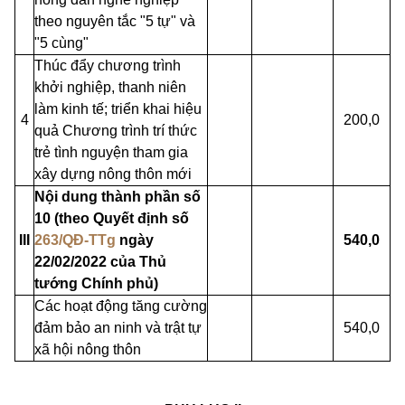
theo nguyên tắc "5 tự" và
"5 cùng"
Thúc đẩy chương trình
khởi nghiệp, thanh niên
làm kinh tế; triển khai hiệu
4
200,0
quả Chương trình trí thức
trẻ tình nguyện tham gia
xây dựng nông thôn mới
Nội dung thành phần số
10 (theo Quyết định số
III
263/QĐ-TTg
ngày
540,0
22/02/2022 của Thủ
tướng Chính phủ)
Các hoạt động tăng cường
đảm bảo an ninh và trật tự
540,0
xã hội nông thôn