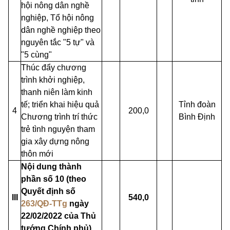
hội nông dân nghề
nghiệp, Tổ hội nông
dân nghề nghiệp theo
nguyên tắc "5 tự" và
"5 cùng"
Thúc đẩy chương
trình khởi nghiệp,
thanh niên làm kinh
tế; triển khai hiệu quả
Tỉnh đoàn
4
200,0
Chương trình trí thức
Bình Định
trẻ tình nguyện tham
gia xây dựng nông
thôn mới
Nội dung thành
phần số 10 (theo
Quyết định số
III
540,0
263/QĐ-TTg
ngày
22/02/2022 của Thủ
tướng Chính phủ)