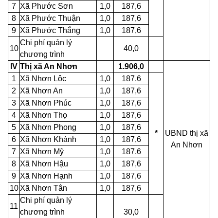
7
Xã Phước Sơn
1,0
187,6
8
Xã Phước Thuận
1,0
187,6
9
Xã Phước Thắng
1,0
187,6
Chi phí quản lý
10
40,0
chương trình
IV
Thị xã An Nhơn
1.906,0
1
Xã Nhơn Lộc
1,0
187,6
2
Xã Nhơn An
1,0
187,6
3
Xã Nhơn Phúc
1,0
187,6
4
Xã Nhơn Thọ
1,0
187,6
5
Xã Nhơn Phong
1,0
187,6
*
UBND thị xã
6
Xã Nhơn Khánh
1,0
187,6
An Nhơn
7
Xã Nhơn Mỹ
1,0
187,6
8
Xã Nhơn Hậu
1,0
187,6
9
Xã Nhơn Hạnh
1,0
187,6
10
Xã Nhơn Tân
1,0
187,6
Chi phí quản lý
11
chương trình
30,0