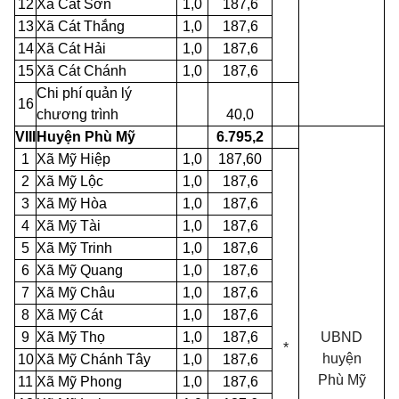
12
Xã Cát Sơn
1,0
187,6
13
Xã Cát Thắng
1,0
187,6
14
Xã Cát Hải
1,0
187,6
15
Xã Cát Chánh
1,0
187,6
Chi phí quản lý
16
chương trình
40,0
VIII
Huyện Phù Mỹ
6.795,2
1
Xã Mỹ Hiệp
1,0
187,60
2
Xã Mỹ Lộc
1,0
187,6
3
Xã Mỹ Hòa
1,0
187,6
4
Xã Mỹ Tài
1,0
187,6
5
Xã Mỹ Trinh
1,0
187,6
6
Xã Mỹ Quang
1,0
187,6
7
Xã Mỹ Châu
1,0
187,6
8
Xã Mỹ Cát
1,0
187,6
9
Xã Mỹ Thọ
1,0
187,6
UBND
*
huyện
10
Xã Mỹ Chánh Tây
1,0
187,6
Phù
Mỹ
11
Xã Mỹ Phong
1,0
187,6