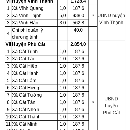
VI
Huyện Vĩnh Thạnh
1.728,4
1
Xã Vĩnh Quang
1,0
187,6
2
Xã Vĩnh Thịnh
5,0
938,0
UBND
huyện
*
Vĩnh
Thạnh
3
Xã Vĩnh Hảo
3,0
562,8
Chi phí quản lý
40,0
4
chương trình
VII
Huyện Phù Cát
2.854,0
1
Xã Cát Trinh
1,0
187,6
2
Xã Cát Tài
1,0
187,6
3
Xã Cát Hiệp
1,0
187,6
4
Xã Cát Hanh
1,0
187,6
5
Xã Cát Lâm
1,0
187,6
6
Xã Cát Hưng
1,0
187,6
7
Xã Cát Tường
1,0
187,6
UBND
8
Xã Cát Tân
1,0
187,6
*
huyện
9
Xã Cát Nhơn
1,0
187,6
Phù
Cát
10
Xã Cát Thành
1,0
187,6
11
Xã Cát Minh
1,0
187,6