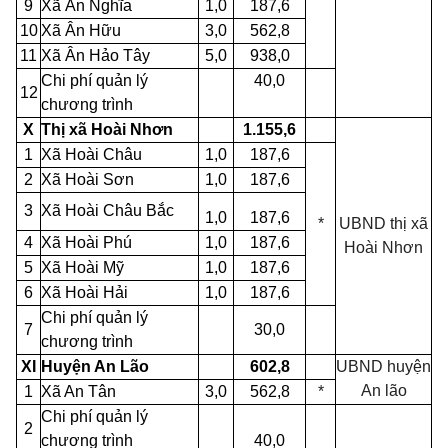
9
Xã Ân Nghĩa
1,0
187,6
10
Xã Ân Hữu
3,0
562,8
11
Xã Ân Hảo Tây
5,0
938,0
Chi phí quản lý
40,0
12
chương trình
X
Thị xã Hoài Nhơn
1.155,6
1
Xã Hoài Châu
1,0
187,6
2
Xã Hoài Sơn
1,0
187,6
3
Xã Hoài Châu Bắc
1,0
187,6
*
UBND thị xã
4
Xã Hoài Phú
1,0
187,6
Hoài Nhơn
5
Xã Hoài Mỹ
1,0
187,6
6
Xã Hoài Hải
1,0
187,6
Chi phí quản lý
7
30,0
chương trình
XI
Huyện An Lão
602,8
UBND huyện
An lão
1
Xã An Tân
3,0
562,8
*
Chi phí quản lý
2
chương trình
40,0