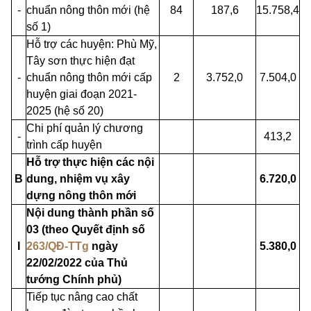
-
chuẩn nông thôn mới (hệ
84
187,6
15.758,4
số 1)
Hỗ trợ các huyện: Phù Mỹ,
Tây sơn thực hiện đạt
-
chuẩn nông thôn mới cấp
2
3.752,0
7.504,0
huyện giai đoạn 2021-
2025 (hệ số 20)
Chi phí quản lý chương
-
413,2
trình cấp huyện
Hỗ trợ thực hiện các nội
B
dung, nhiệm vụ xây
6.720,0
dựng nông thôn mới
Nội dung thành phần số
03 (theo Quyết định số
I
263/QĐ-TTg
ngày
5.380,0
22/02/2022 của Thủ
tướng Chính phủ)
Tiếp tục nâng cao chất