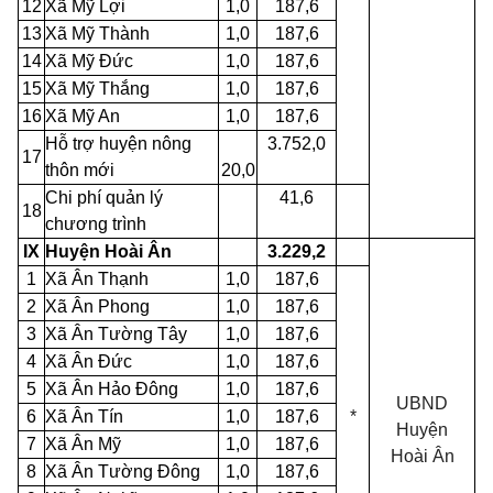
12
Xã Mỹ Lợi
1,0
187,6
13
Xã Mỹ Thành
1,0
187,6
14
Xã Mỹ Đức
1,0
187,6
15
Xã Mỹ Thắng
1,0
187,6
16
Xã Mỹ An
1,0
187,6
Hỗ trợ huyện nông
3.752,0
17
thôn mới
20,0
Chi phí quản lý
41,6
18
chương trình
IX
Huyện Hoài Ân
3.229,2
1
Xã Ân Thạnh
1,0
187,6
2
Xã Ân Phong
1,0
187,6
3
Xã Ân Tường Tây
1,0
187,6
4
Xã Ân Đức
1,0
187,6
5
Xã Ân Hảo Đông
1,0
187,6
UBND
6
Xã Ân Tín
1,0
187,6
*
Huyện
7
Xã Ân Mỹ
1,0
187,6
Hoài
Ân
8
Xã Ân Tường Đông
1,0
187,6