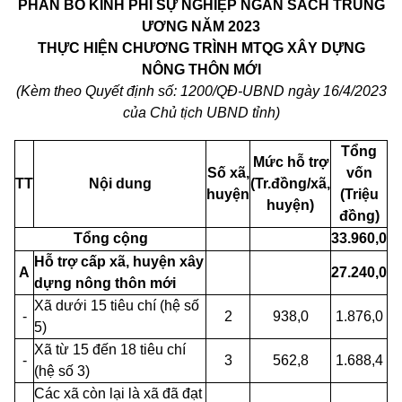
PHÂN BỔ KINH PHÍ SỰ NGHIỆP NGÂN SÁCH TRUNG
ƯƠNG NĂM 2023
THỰC HIỆN CHƯƠNG
TRÌNH
MTQG
XÂY
DỰNG
NÔNG THÔN MỚI
(Kèm theo Quyết định số: 1200/QĐ-UBND ngày 16/4/2023
của Chủ tịch UBND tỉnh)
Tổng
Mức hỗ trợ
Số xã,
vốn
TT
Nội dung
(Tr.đồng/xã,
huyện
(Triệu
huyện)
đồng)
Tổng cộng
33.960,0
Hỗ trợ cấp xã, huyện xây
A
27.240,0
dựng nông thôn mới
Xã dưới 15 tiêu chí (hệ số
-
2
938,0
1.876,0
5)
Xã từ 15 đến 18 tiêu chí
-
3
562,8
1.688,4
(hệ số 3)
Các xã còn lại là xã đã đạt