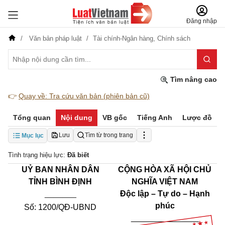
Đăng nhập
Văn bản pháp luật
Tài chính-Ngân hàng,
Chính sách
Tìm nâng cao
👉
Quay về: Tra cứu văn bản (phiên bản cũ)
Tổng quan
Nội dung
VB gốc
Tiếng Anh
Lược đồ
Lưu
Tìm từ trong trang
Mục lục
Tình trạng hiệu lực:
Đã biết
UỶ BAN NHÂN DÂN
CỘNG HÒA XÃ HỘI CHỦ
TỈNH BÌNH ĐỊNH
NGHĨA VIỆT NAM
_______
Độc lập – Tự do – Hạnh
phúc
Số: 1200/QĐ-UBND
_______________