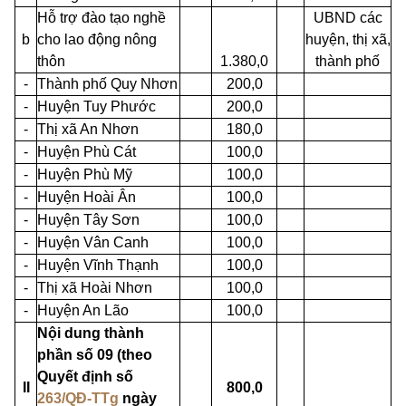
Hỗ trợ đào tạo nghề
UBND các
b
cho lao động nông
huyện, thị xã,
thôn
1.380,0
thành phố
-
Thành phố Quy Nhơn
200,0
-
Huyện Tuy Phước
200,0
-
Thị xã An Nhơn
180,0
-
Huyện Phù Cát
100,0
-
Huyện Phù Mỹ
100,0
-
Huyện Hoài Ân
100,0
-
Huyện Tây Sơn
100,0
-
Huyện Vân Canh
100,0
-
Huyện Vĩnh Thạnh
100,0
-
Thị xã Hoài Nhơn
100,0
-
Huyện An Lão
100,0
Nội dung thành
phần số 09 (theo
Quyết định số
II
800,0
263/QĐ-TTg
ngày