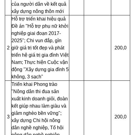
của người dân về kết quả
xây dựng nông thôn mới
Hỗ trợ triển khai hiệu quả
Đề án "Hỗ trợ phụ nữ khởi
nghiệp giai đoạn 2017-
2025"; Chi vun đắp, gìn
2
giữ giá trị tốt đẹp và phát
200,0
triển hệ giá trị gia đình Việt
Nam; Thực hiện Cuộc vận
động "Xây dựng gia đình 5
không, 3 sạch"
Triển khai Phong trào
"Nông dân thi đua sản
xuất kinh doanh giỏi, đoàn
kết giúp nhau làm giàu và
giảm nghèo bền vững";
3
200,0
xây dựng Chi hội nông
dân nghề nghiệp, Tổ hội
nông dân nghề nghiệp