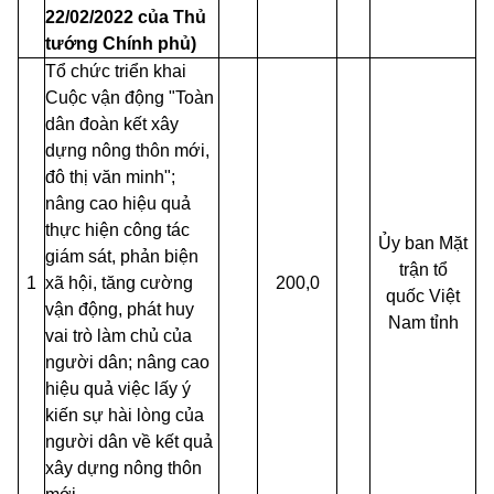
22/02/2022 của Thủ
tướng Chính phủ)
Tổ chức triển khai
Cuộc vận động "Toàn
dân đoàn kết xây
dựng nông thôn mới,
đô thị văn minh";
nâng cao hiệu quả
thực hiện công tác
Ủy ban Mặt
giám sát, phản biện
trận tổ
1
xã hội, tăng cường
200,0
quốc
Việt
vận động, phát huy
Nam tỉnh
vai trò làm chủ của
người dân; nâng cao
hiệu quả việc lấy ý
kiến sự hài lòng của
người dân về kết quả
xây dựng nông thôn