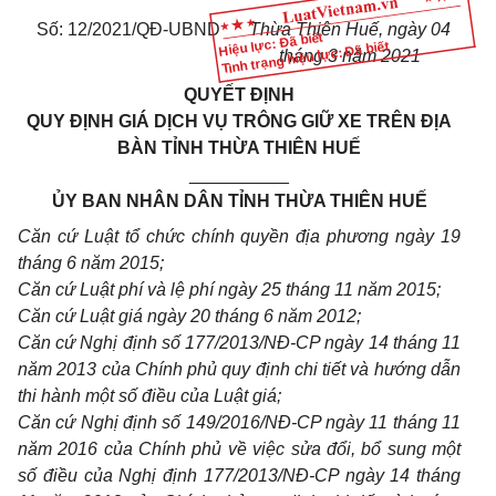
Số: 12/2021/QĐ-UBND
Thừa Thiên Huế, ngày 04
Hiệu lực: Đã biết
Tình trạng hiệu lực: Đã biết
tháng 3 năm 2021
QUYẾT ĐỊNH
QUY ĐỊNH GIÁ DỊCH VỤ TRÔNG GIỮ XE TRÊN ĐỊA
BÀN TỈNH THỪA THIÊN HUẾ
__________
ỦY BAN NHÂN DÂN TỈNH THỪA THIÊN HUẾ
Căn cứ Luật tổ chức chính quyền địa phương ngày 19
tháng 6 năm 2015;
Căn cứ Luật phí và lệ phí ngày 25 tháng 11 năm 2015;
Căn cứ Luật giá ngày 20 tháng 6 năm 2012;
Căn cứ Nghị định số 177/2013/NĐ-CP ngày 14 tháng 11
năm 2013 của Chính phủ quy định chi tiết và hướng dẫn
thi hành một số điều của Luật giá;
Căn cứ Nghị định số 149/2016/NĐ-CP ngày 11 tháng 11
năm 2016 của Chính phủ về việc sửa đổi, bổ sung một
số điều của Nghị định 177/2013/NĐ-CP ngày 14 tháng