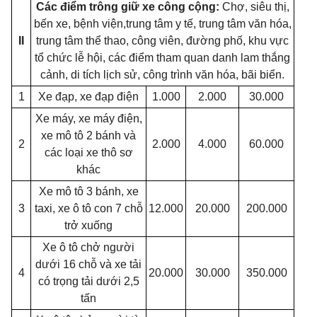
Các điểm trông giữ xe công cộng:
Chợ, siêu thị,
bến xe, bệnh viện,trung tâm y tế, trung tâm văn hóa,
II
trung tâm thể thao, công viên, đường phố, khu vực
tổ chức lễ hội, các điểm tham quan danh lam thắng
cảnh, di tích lịch sử, công trình văn hóa, bãi biển.
1
Xe đạp, xe đạp điện
1.000
2.000
30.000
Xe máy, xe máy điện,
xe mô tô 2 bánh và
2
2.000
4.000
60.000
các loại xe thô sơ
khác
Xe mô tô 3 bánh, xe
3
taxi, xe ô tô con 7 chỗ
12.000
20.000
200.000
trở xuống
Xe ô tô chở người
dưới 16 chỗ và xe tải
4
20.000
30.000
350.000
có trọng tải dưới 2,5
tấn