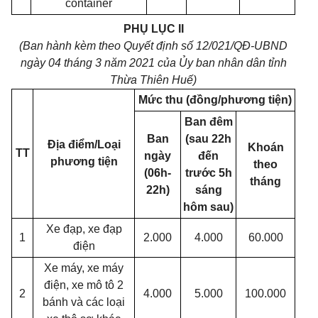
container
PHỤ LỤC II
(Ban hành kèm theo Quyết định số 12/021/QĐ-UBND
ngày 04 tháng 3 năm 2021 của Ủy ban nhân dân tỉnh
Thừa Thiên Huế)
Mức thu (đồng/phương tiện)
Ban đêm
Ban
(sau 22h
Địa điểm/Loại
Khoán
TT
ngày
đến
phương tiện
theo
(06h-
trước 5h
tháng
22h)
sáng
hôm sau)
Xe đạp, xe đạp
1
2.000
4.000
60.000
điện
Xe máy, xe máy
điện, xe mô tô 2
2
4.000
5.000
100.000
bánh và các loại