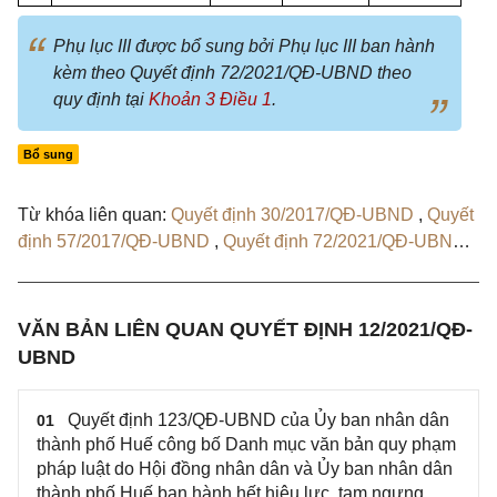
Phụ lục III được bổ sung bởi Phụ lục III ban hành
kèm theo Quyết định 72/2021/QĐ-UBND theo
quy định tại
Khoản 3 Điều 1
.
Bổ sung
Từ khóa liên quan:
Quyết định 30/2017/QĐ-UBND
,
Quyết
định 57/2017/QĐ-UBND
,
Quyết định 72/2021/QĐ-UBND
,
Quyết định 187/QĐ-UBND
,
Quyết định 152/QĐ-UBND
,
Quyết định 123/QĐ-UBND
VĂN BẢN LIÊN QUAN QUYẾT ĐỊNH 12/2021/QĐ-
UBND
Quyết định 123/QĐ-UBND của Ủy ban nhân dân
01
thành phố Huế công bố Danh mục văn bản quy phạm
pháp luật do Hội đồng nhân dân và Ủy ban nhân dân
thành phố Huế ban hành hết hiệu lực, tạm ngưng