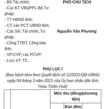
- Bộ Tài chính;
PHÓ CHỦ TỊCH
- Cục KT VBQPPL-Bộ Tư
pháp;
- TT HĐND tỉnh;
- CT, các PCT UBND tỉnh;
- Các Sở: Tài chính, Tư
Nguyễn Văn Phương
pháp;
- Cổng TTĐT, Công báo
tỉnh;
- VP:CVP, các PCVP;
- Lưu: VT, TC.
PHỤ LỤC I
(Ban hành kèm theo Quyết định số 12/2021/QĐ-UBND
ngày 04 tháng 3 năm 2021 của Ủy ban nhân dân tỉnh
Thừa Thiên Huế)
Mức thu (đồng/phương
tiện)
Ban đêm