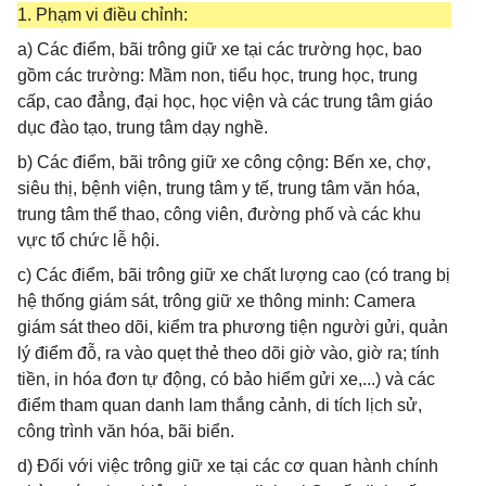
1. Phạm vi điều chỉnh:
a) Các điểm, bãi trông giữ xe tại các trường học, bao
gồm các trường: Mầm non, tiểu học, trung học, trung
cấp, cao đẳng, đại học, học viện và các trung tâm giáo
dục đào tạo, trung tâm dạy nghề.
b) Các điểm, bãi trông giữ xe công cộng: Bến xe, chợ,
siêu thị, bệnh viện, trung tâm y tế, trung tâm văn hóa,
trung tâm thể thao, công viên, đường phố và các khu
vực tổ chức lễ hội.
c) Các điểm, bãi trông giữ xe chất lượng cao (có trang bị
hệ thống giám sát, trông giữ xe thông minh: Camera
giám sát theo dõi, kiểm tra phương tiện người gửi, quản
lý điểm đỗ, ra vào quẹt thẻ theo dõi giờ vào, giờ ra; tính
tiền, in hóa đơn tự động, có bảo hiểm gửi xe,...) và các
điểm tham quan danh lam thắng cảnh, di tích lịch sử,
công trình văn hóa, bãi biển.
d) Đối với việc trông giữ xe tại các cơ quan hành chính