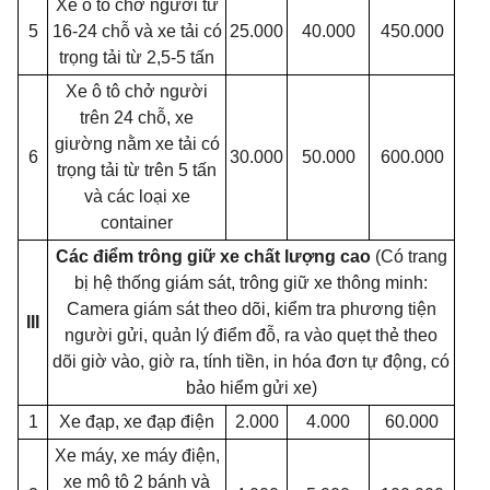
Xe ô tô chở người từ
5
16-24 chỗ và xe tải có
25.000
40.000
450.000
trọng tải từ 2,5-5 tấn
Xe ô tô chở người
trên 24 chỗ, xe
giường nằm xe tải có
6
30.000
50.000
600.000
trọng tải từ trên 5 tấn
và các loại xe
container
Các điểm trông giữ xe chất lượng cao
(Có trang
bị hệ thống giám sát, trông giữ xe thông minh:
Camera giám sát theo dõi, kiểm tra phương tiện
III
người gửi, quản lý điểm đỗ, ra vào quẹt thẻ theo
dõi giờ vào, giờ ra, tính tiền, in hóa đơn tự động, có
bảo hiểm gửi xe)
1
Xe đạp, xe đạp điện
2.000
4.000
60.000
Xe máy, xe máy điện,
xe mô tô 2 bánh và