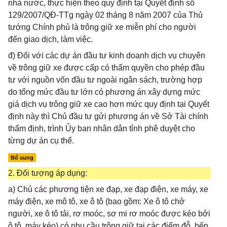
nhà nước, thực hiện theo quy định tại Quyết định số
129/2007/QĐ-TTg ngày 02 tháng 8 năm 2007 của Thủ
tướng Chính phủ là trông giữ xe miễn phí cho người
đến giao dịch, làm việc.
đ) Đối với các dự án đầu tư kinh doanh dịch vụ chuyên
về trông giữ xe được cấp có thẩm quyền cho phép đầu
tư với nguồn vốn đầu tư ngoài ngân sách, trường hợp
do tổng mức đầu tư lớn có phương án xây dựng mức
giá dịch vụ trông giữ xe cao hơn mức quy định tại Quyết
định này thì Chủ đầu tư gửi phương án về Sở Tài chính
thẩm định, trình Ủy ban nhân dân tỉnh phê duyệt cho
từng dự án cụ thể.
Bổ sung
2. Đối tượng áp dụng:
a) Chủ các phương tiện xe đạp, xe đạp điện, xe máy, xe
máy điện, xe mô tô, xe ô tô (bao gồm: Xe ô tô chở
người, xe ô tô tải, rơ moóc, sơ mi rơ moóc được kéo bởi
ô tô, máy kéo) có nhu cầu trông giữ tại các điểm đỗ, bến