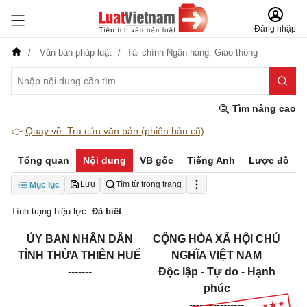
Đăng nhập
Văn bản pháp luật
Tài chính-Ngân hàng,
Giao thông
Tìm nâng cao
👉
Quay về: Tra cứu văn bản (phiên bản cũ)
Tổng quan
Nội dung
VB gốc
Tiếng Anh
Lược đồ
Lưu
Tìm từ trong trang
Mục lục
Tình trạng hiệu lực:
Đã biết
ỦY BAN NHÂN DÂN
CỘNG HÒA XÃ HỘI CHỦ
TỈNH THỪA THIÊN HUẾ
NGHĨA VIỆT NAM
-------
Độc lập - Tự do - Hạnh
phúc
----------------