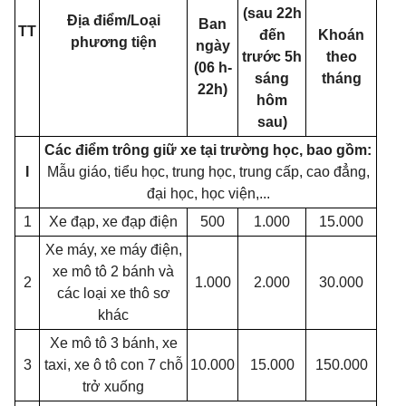
(sau 22h
Địa điểm/Loại
Ban
TT
đến
Khoán
phương tiện
ngày
trước 5h
theo
(06 h-
sáng
tháng
22h)
hôm
sau)
Các điểm trông giữ xe tại trường học, bao gồm:
I
Mẫu giáo, tiểu học, trung học, trung cấp, cao đẳng,
đại học, học viện,...
1
Xe đạp, xe đạp điện
500
1.000
15.000
Xe máy, xe máy điện,
xe mô tô 2 bánh và
2
1.000
2.000
30.000
các loại xe thô sơ
khác
Xe mô tô 3 bánh, xe
3
taxi, xe ô tô con 7 chỗ
10.000
15.000
150.000
trở xuống