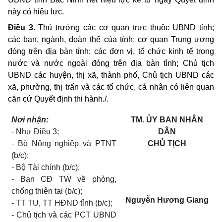
này có hiệu lực.
Điều 3.
Thủ trưởng các cơ quan trực thuộc UBND tỉnh;
các ban, ngành, đoàn thể của tỉnh; cơ quan Trung ương
đóng trên địa bàn tỉnh; các đơn vị, tổ chức kinh tế trong
nước và nước ngoài đóng trên địa bàn tỉnh; Chủ tịch
UBND các huyện, thị xã, thành phố, Chủ tịch UBND các
xã, phường, thị trấn và các tổ chức, cá nhân có liên quan
căn cứ Quyết định thi hành./.
Nơi nhận:
TM. ỦY BAN NHÂN
- Như Điều 3;
DÂN
- Bộ Nông nghiệp và PTNT
CHỦ TỊCH
(b/c);
- Bộ Tài chính (b/c);
- Ban CĐ TW về phòng,
chống thiên tai (b/c);
Nguyễn Hương Giang
- TT TU, TT HĐND tỉnh (b/c);
- Chủ tịch và các PCT UBND