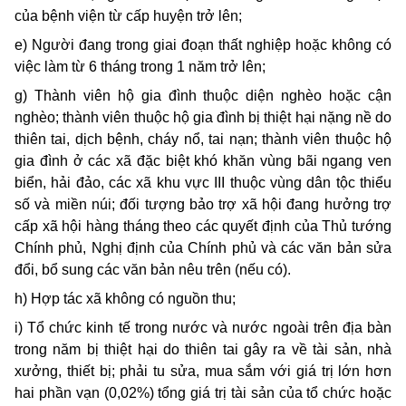
của bệnh viện từ cấp huyện trở lên;
e) Người đang trong giai đoạn thất nghiệp hoặc không có
việc làm từ 6 tháng trong 1 năm trở lên;
g) Thành viên hộ gia đình thuộc diện nghèo hoặc cận
nghèo; thành viên thuộc hộ gia đình bị thiệt hại nặng nề do
thiên tai, dịch bệnh, cháy nổ, tai nạn; thành viên thuộc hộ
gia đình ở các xã đặc biệt khó khăn vùng bãi ngang ven
biển, hải đảo, các xã khu vực III thuộc vùng dân tộc thiểu
số và miền núi; đối tượng bảo trợ xã hội đang hưởng trợ
cấp xã hội hàng tháng theo các quyết định của Thủ tướng
Chính phủ, Nghị định của Chính phủ và các văn bản sửa
đổi, bổ sung các văn bản nêu trên (nếu có).
h) Hợp tác xã không có nguồn thu;
i) Tổ chức kinh tế trong nước và nước ngoài trên địa bàn
trong năm bị thiệt hại do thiên tai gây ra về tài sản, nhà
xưởng, thiết bị; phải tu sửa, mua sắm với giá trị lớn hơn
hai phần vạn (0,02%) tổng giá trị tài sản của tổ chức hoặc