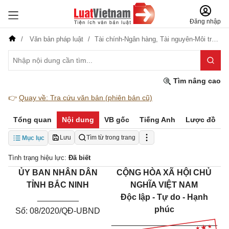
Đăng nhập
Văn bản pháp luật
Tài chính-Ngân hàng,
Tài nguyên-Môi trường
Tìm nâng cao
👉
Quay về: Tra cứu văn bản (phiên bản cũ)
Tổng quan
Nội dung
VB gốc
Tiếng Anh
Lược đồ
Lưu
Tìm từ trong trang
Mục lục
Tình trạng hiệu lực:
Đã biết
ỦY BAN NHÂN DÂN
CỘNG HÒA XÃ HỘI CHỦ
TỈNH BẮC NINH
NGHĨA VIỆT NAM
_________
Độc lập - Tự do - Hạnh
phúc
Số: 08/2020/QĐ-UBND
_______________________