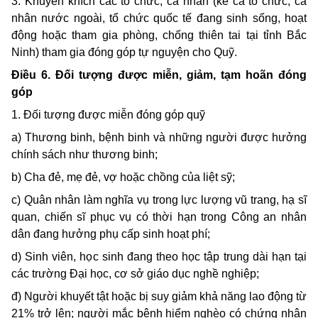
3. Khuyến khích các tổ chức, cá nhân (kể cả tổ chức, cá
nhân nước ngoài, tổ chức quốc tế đang sinh sống, hoạt
động hoặc tham gia phòng, chống thiên tai tại tỉnh Bắc
Ninh) tham gia đóng góp tự nguyện cho Quỹ.
Điều 6. Đối tượng được miễn, giảm, tạm hoãn đóng
góp
1. Đối tượng được miễn đóng góp quỹ
a) Thương binh, bệnh binh và những người được hưởng
chính sách như thương binh;
b) Cha đẻ, mẹ đẻ, vợ hoặc chồng của liệt sỹ;
c) Quân nhân làm nghĩa vụ trong lực lượng vũ trang, hạ sĩ
quan, chiến sĩ phục vụ có thời hạn trong Công an nhân
dân đang hưởng phụ cấp sinh hoạt phí;
d) Sinh viên, học sinh đang theo học tập trung dài hạn tại
các trường Đại học, cơ sở giáo dục nghề nghiệp;
đ) Người khuyết tật hoặc bị suy giảm khả năng lao động từ
21% trở lên; người mắc bệnh hiểm nghèo có chứng nhận