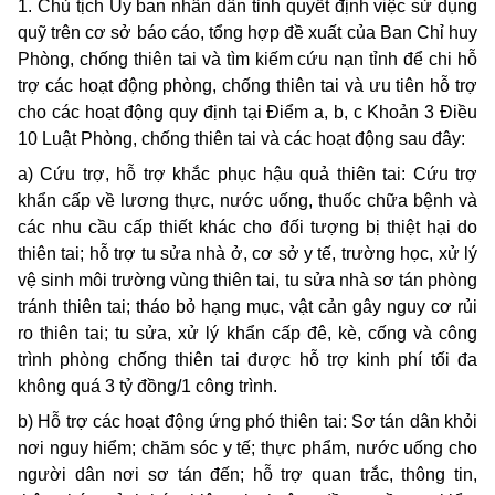
1. Chủ tịch Ủy ban nhân dân tỉnh quyết định việc sử dụng
quỹ trên cơ sở báo cáo, tổng hợp đề xuất của Ban Chỉ huy
Phòng, chống thiên tai và tìm kiếm cứu nạn tỉnh để chi hỗ
trợ các hoạt động phòng, chống thiên tai và ưu tiên hỗ trợ
cho các hoạt động quy định tại Điểm a, b, c Khoản 3 Điều
10 Luật Phòng, chống thiên tai và các hoạt động sau đây:
a) Cứu trợ, hỗ trợ khắc phục hậu quả thiên tai: Cứu trợ
khẩn cấp về lương thực, nước uống, thuốc chữa bệnh và
các nhu cầu cấp thiết khác cho đối tượng bị thiệt hại do
thiên tai; hỗ trợ tu sửa nhà ở, cơ sở y tế, trường học, xử lý
vệ sinh môi trường vùng thiên tai, tu sửa nhà sơ tán phòng
tránh thiên tai; tháo bỏ hạng mục, vật cản gây nguy cơ rủi
ro thiên tai; tu sửa, xử lý khẩn cấp đê, kè, cống và công
trình phòng chống thiên tai được hỗ trợ kinh phí tối đa
không quá 3 tỷ đồng/1 công trình.
b) Hỗ trợ các hoạt động ứng phó thiên tai: Sơ tán dân khỏi
nơi nguy hiểm; chăm sóc y tế; thực phẩm, nước uống cho
người dân nơi sơ tán đến; hỗ trợ quan trắc, thông tin,