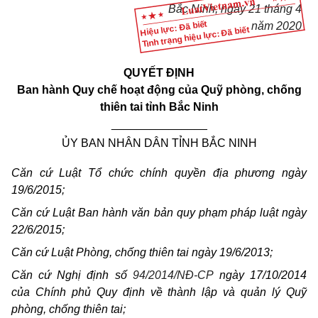
Bắc Ninh, ngày 21 tháng 4
Hiệu lực: Đã biết
năm 2020
Tình trạng hiệu lực: Đã biết
QUYẾT ĐỊNH
Ban hành Quy chế hoạt động của Quỹ phòng, chống
thiên tai tỉnh Bắc Ninh
_______________
ỦY BAN NHÂN DÂN TỈNH BẮC NINH
Căn cứ Luật Tổ chức chính quyền địa phương ngày
19/6/2015;
Căn cứ Luật Ban hành văn bản quy phạm pháp luật ngày
22/6/2015;
Căn cứ Luật Phòng, chống thiên tai ngày 19
/
6
/
2013;
Căn cứ
Nghị định
số
94/2014/NĐ-CP
ngày 17
/10/2014
của Chính phủ Quy định về thành lập và quản lý Quỹ
p
hòng, ch
ố
ng thiên tai;