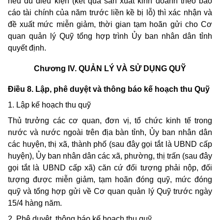
nếu đủ điều kiện (kết quả sản xuất kinh doanh theo báo
cáo tài chính của năm trước liền kề bị lỗ) thì xác nhận và
đề xuất mức miễn giảm, thời gian tạm hoãn gửi cho Cơ
quan quản lý Quỹ tổng hợp trình Ủy ban nhân dân tỉnh
quyết định.
Chương IV.
QUẢN LÝ VÀ SỬ DỤNG QUỸ
Điều 8. Lập, phê duyệt và thông báo kế hoạch thu Quỹ
1. Lập kế hoạch thu quỹ
Thủ trưởng các cơ quan, đơn vị, tổ chức kinh tế trong
nước và nước ngoài trên địa bàn tỉnh, Ủy ban nhân dân
các huyện, thị xã, thành phố (sau đây gọi tắt là UBND cấp
huyện), Ủy ban nhân dân các xã, phường, thị trấn (sau đây
gọi tắt là UBND cấp xã) căn cứ đối tượng phải nộp, đối
tượng được miễn giảm, tạm hoãn đóng quỹ, mức đóng
quỹ và tổng hợp gửi về Cơ quan quản lý Quỹ trước ngày
15/4 hàng năm.
2. Phê duyệt, thông báo kế hoạch thu quỹ