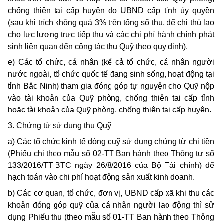
chống thiên tai cấp huyện do UBND cấp tỉnh ủy quyền
(sau khi trích không quá 3% trên tổng số thu, để chi thù lao
cho lực lượng trực tiếp thu và các chi phí hành chính phát
sinh liên quan đến công tác thu Quỹ theo quy định).
e) Các tổ chức, cá nhân (kể cả tổ chức, cá nhân người
nước ngoài, tổ chức quốc tế đang sinh sống, hoạt động tại
tỉnh Bắc Ninh) tham gia đóng góp tự nguyện cho Quỹ nộp
vào tài khoản của Quỹ phòng, chống thiên tai cấp tỉnh
hoặc tài khoản của Quỹ phòng, chống thiên tai cấp huyện.
3. Chứng từ sử dụng thu Quỹ
a) Các tổ chức kinh tế đóng quỹ sử dụng chứng từ chi tiền
(Phiếu chi theo mẫu số 02-TT Ban hành theo Thông tư số
133/2016/TT-BTC ngày 26/8/2016 của Bộ Tài chính) để
hạch toán vào chi phí hoạt động sản xuất kinh doanh.
b) Các cơ quan, tổ chức, đơn vị, UBND cấp xã khi thu các
khoản đóng góp quỹ của cá nhân người lao động thì sử
dụng Phiếu thu (theo mẫu số 01-TT Ban hành theo Thông