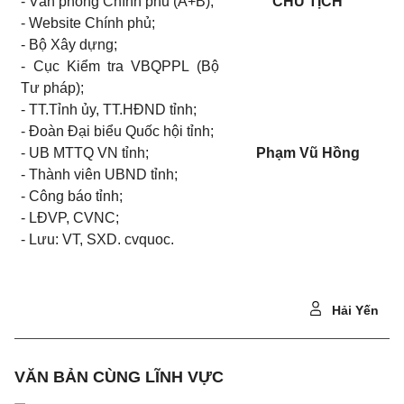
- Văn phòng Chính phủ (A+B);
CHỦ TỊCH
- Website
Chính phủ;
- Bộ Xây dựng;
- Cục Kiểm tra VBQPPL (Bộ
Tư pháp);
- TT.Tỉnh ủy, TT.HĐND tỉnh;
- Đoàn Đại biểu Quốc hội tỉnh;
- UB
MTTQ
VN tỉnh;
Phạm Vũ Hồng
- Thành viên UBND tỉnh;
- Công báo tỉnh;
- LĐVP, CVNC;
- Lưu: VT, SXD. cvquoc.
Hải Yến
VĂN BẢN CÙNG LĨNH VỰC