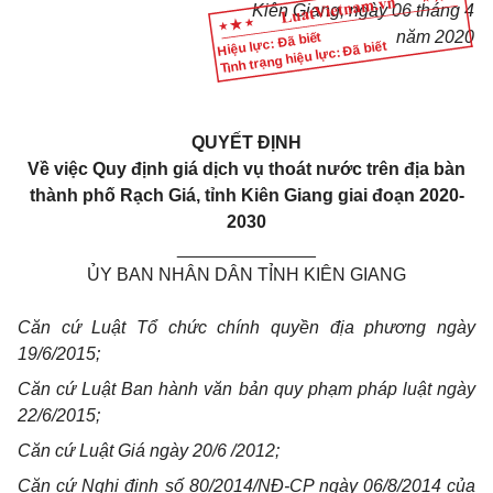
Kiên Giang, ngày 06 tháng
4
năm 2020
Hiệu lực: Đã biết
Tình trạng hiệu lực: Đã biết
QUYẾT ĐỊNH
Về việc Quy định giá dịch vụ thoát nước trên địa bàn
thành phố Rạch Giá, tỉnh Kiên Giang giai đoạn 2020-
2030
______________
ỦY BAN NHÂN DÂN TỈNH KIÊN GIANG
Căn cứ Luật Tổ chức chính quyền địa phương ngày
19/6/2015;
Căn cứ Luật Ban hành văn bản quy phạm pháp luật ngày
22/6/2015;
Căn cứ Luật Giá ngày 20/6 /2012;
Căn cứ Nghị định số 80/2014/NĐ-CP ngày 06/8/2014 của