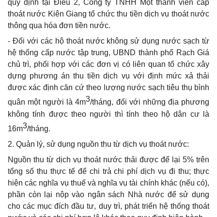
quy định tại Điều 2, Công ty TNHH Một thành viên cấp
thoát nước Kiên Giang tổ chức thu tiền dịch vụ thoát nước
thông qua hóa đơn tiền nước.
- Đối với các hộ thoát nước không sử dụng nước sạch từ
hệ thống cấp nước tập trung, UBND thành phố Rạch Giá
chủ trì, phối hợp với các đơn vị có liên quan tổ chức xây
dựng phương án thu tiền dịch vụ với định mức xả thải
được xác định căn cứ theo lượng nước sạch tiêu thụ bình
3
quân một người là 4m
/tháng, đối với những địa phương
không tính được theo người thì tính theo hộ dân cư là
3
16m
/tháng.
2. Quản lý, sử dụng nguồn thu từ dịch vụ thoát nước:
Nguồn thu từ dịch vụ thoát nước thải được để lại 5% trên
tổng số thu thực tế để chi trả chi phí dịch vụ đi thu; thực
hiện các nghĩa vụ thuế và nghĩa vụ tài chính khác (nếu có),
phần còn lại nộp vào ngân sách Nhà nước để sử dụng
cho các mục đích đầu tư, duy trì, phát triển hệ thống thoát