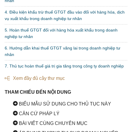
nhân
4. Điều kiện khấu trừ thuế GTGT đầu vào đối với hàng hóa, dịch
vụ xuất khẩu trong doanh nghiệp tư nhân
5. Hoàn thuế GTGT đối với hàng hóa xuất khẩu trong doanh
nghiệp tư nhân
6. Hướng dẫn khai thuế GTGT vãng lai trong doanh nghiệp tư
nhân
7. Thủ tục hoàn thuế giá trị gia tăng trong công ty doanh nghiệp
tư nhân
Xem đầy đủ cây thư mục
8. Khai thuế giá trị gia tăng cho dự án đầu tư trong doanh nghiệp
tư nhân
THAM CHIẾU ĐẾN NỘI DUNG
9. Phương pháp tính thuế giá trị gia tăng trong doanh nghiệp tư
BIỂU MẪU SỬ DỤNG CHO THỦ TỤC NÀY
nhân
CĂN CỨ PHÁP LÝ
BÀI VIẾT CÙNG CHUYÊN MỤC