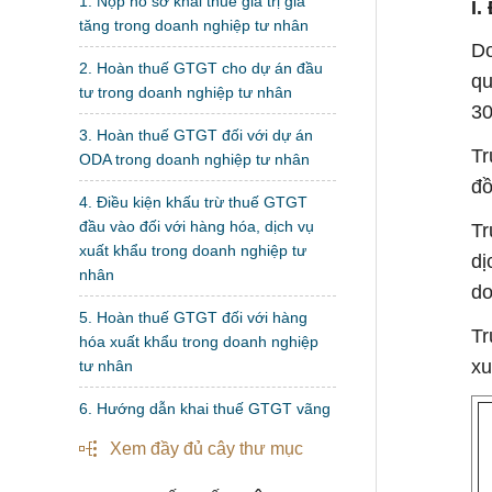
1. Nộp hồ sơ khai thuế giá trị gia
I.
tăng trong doanh nghiệp tư nhân
Do
2. Hoàn thuế GTGT cho dự án đầu
qu
tư trong doanh nghiệp tư nhân
30
3. Hoàn thuế GTGT đối với dự án
Tr
ODA trong doanh nghiệp tư nhân
đồ
4. Điều kiện khấu trừ thuế GTGT
đầu vào đối với hàng hóa, dịch vụ
Tr
xuất khẩu trong doanh nghiệp tư
dị
nhân
do
5. Hoàn thuế GTGT đối với hàng
Tr
hóa xuất khẩu trong doanh nghiệp
xu
tư nhân
6. Hướng dẫn khai thuế GTGT vãng
lai trong doanh nghiệp tư nhân
Xem đầy đủ cây thư mục
7. Thủ tục hoàn thuế giá trị gia tăng