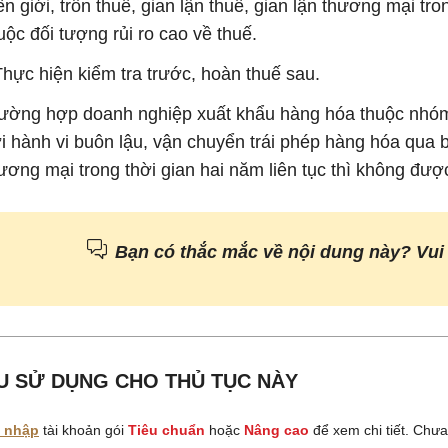
ên giới, trốn thuế, gian lận thuế, gian lận thương mại tr
uộc đối tượng rủi ro cao về thuế.
Thực hiện kiểm tra trước, hoàn thuế sau.
ường hợp doanh nghiệp xuất khẩu hàng hóa thuộc nhóm r
i hành vi buôn lậu, vận chuyển trái phép hàng hóa qua biê
ương mại trong thời gian hai năm liên tục thì không đ
Bạn có thắc mắc về nội dung này? Vui
U SỬ DỤNG CHO THỦ TỤC NÀY
 nhập
tài khoản gói
Tiêu chuẩn
hoặc
Nâng cao
để xem chi tiết. Chư