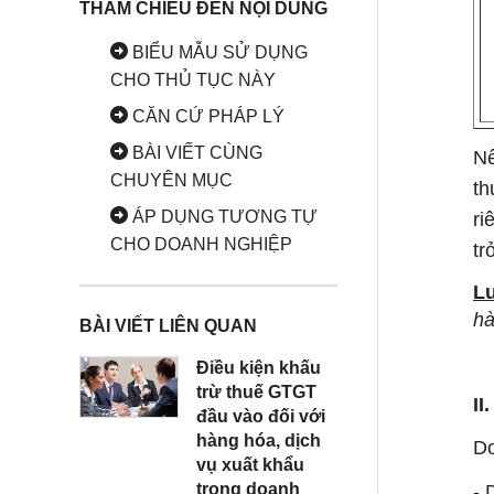
trong công ty doanh nghiệp tư nhân
THAM CHIẾU ĐẾN NỘI DUNG
8. Khai thuế giá trị gia tăng cho dự
BIỂU MẪU SỬ DỤNG
án đầu tư trong doanh nghiệp tư
CHO THỦ TỤC NÀY
nhân
CĂN CỨ PHÁP LÝ
9. Phương pháp tính thuế giá trị gia
BÀI VIẾT CÙNG
Nế
tăng trong doanh nghiệp tư nhân
CHUYÊN MỤC
th
ÁP DỤNG TƯƠNG TỰ
ri
CHO DOANH NGHIỆP
tr
L
hà
BÀI VIẾT LIÊN QUAN
Điều kiện khấu
trừ thuế GTGT
II
đầu vào đối với
hàng hóa, dịch
Do
vụ xuất khẩu
trong doanh
- 