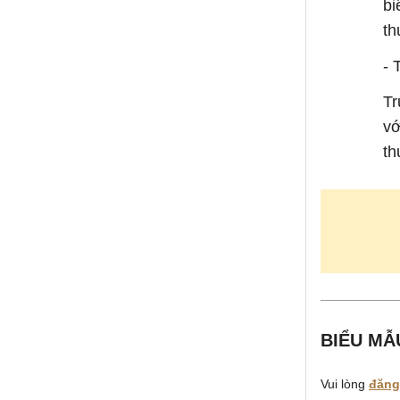
bi
th
- 
Tr
vớ
th
BIỂU MẪ
Vui lòng
đăng