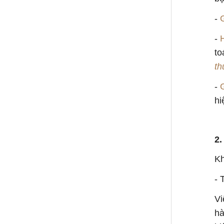
-
-
to
th
-
hi
2.
Kh
- 
Vi
hà