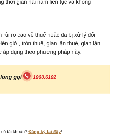
ong thời gian hai năm liên tục và không
ủi ro cao về thuế hoặc đã bị xử lý đối
n giới, trốn thuế, gian lận thuế, gian lận
ược áp dụng theo phương pháp này.
 lòng gọi
1900.6192
a có tài khoản?
Đăng ký tại đây
!