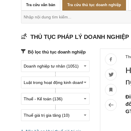
Tra cứu văn bản
Tra cứu thủ tục doanh nghiệp
THỦ TỤC PHÁP LÝ DOANH NGHIỆP
Bộ lọc thủ tục doanh nghiệp
Th
H
n
Đi
đố
G