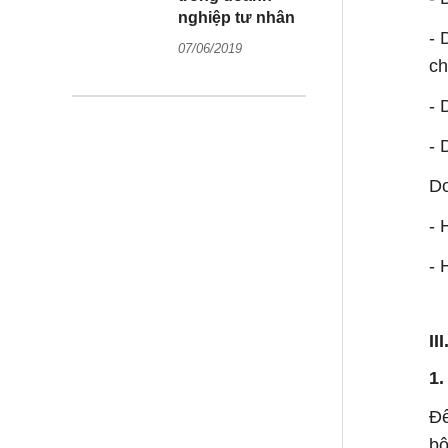
nghiệp tư nhân
- 
07/06/2019
ch
- 
- 
Do
- 
- 
II
1.
Để
bộ