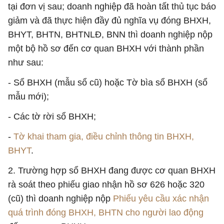
tại đơn vị sau; doanh nghiệp đã hoàn tất thủ tục báo
giảm và đã thực hiện đầy đủ nghĩa vụ đóng BHXH,
BHYT, BHTN, BHTNLĐ, BNN thì doanh nghiệp nộp
một bộ hồ sơ đến cơ quan BHXH với thành phần
như sau:
- Sổ BHXH (mẫu sổ cũ) hoặc Tờ bìa sổ BHXH (sổ
mẫu mới);
- Các tờ rời sổ BHXH;
-
Tờ khai tham gia, điều chỉnh thông tin BHXH,
BHYT
.
2. Trường hợp sổ BHXH đang được cơ quan BHXH
rà soát theo phiếu giao nhận hồ sơ 626 hoặc 320
(cũ) thì doanh nghiệp nộp
Phiếu yêu cầu xác nhận
quá trình đóng BHXH, BHTN cho người lao động