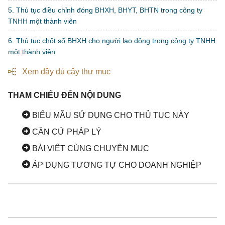
5. Thủ tục điều chỉnh đóng BHXH, BHYT, BHTN trong công ty
TNHH một thành viên
6. Thủ tục chốt sổ BHXH cho người lao động trong công ty TNHH
một thành viên
Xem đầy đủ cây thư mục
THAM CHIẾU ĐẾN NỘI DUNG
BIỂU MẪU SỬ DỤNG CHO THỦ TỤC NÀY
CĂN CỨ PHÁP LÝ
BÀI VIẾT CÙNG CHUYÊN MỤC
ÁP DỤNG TƯƠNG TỰ CHO DOANH NGHIỆP