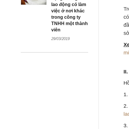
lao động có làm
Tr
việc ở nơi khác
có
trong công ty
TNHH một thành
đầ
viên
sở
29/03/2019
X
mộ
II
Hồ
1
2
la
3