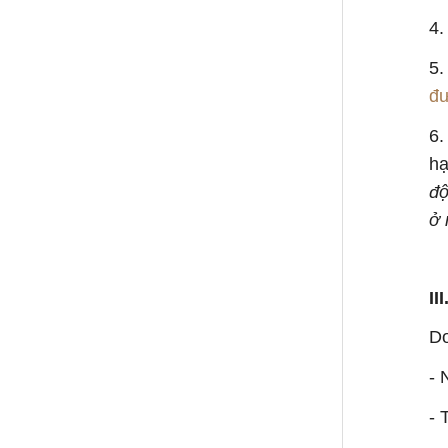
4
5.
đư
6.
hạ
độ
ở 
II
Do
- 
- 