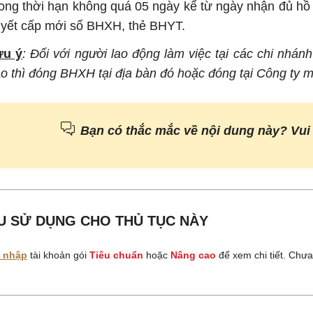
ong thời hạn không quá 05 ngày kể từ ngày nhận đủ hồ
yết cấp mới sổ BHXH, thẻ BHYT.
ưu ý
: Đối với người lao động làm việc tại các chi nhán
o thì đóng BHXH tại địa bàn đó hoặc đóng tại Công ty m
Bạn có thắc mắc về nội dung này? Vui
U SỬ DỤNG CHO THỦ TỤC NÀY
 nhập
tài khoản gói
Tiêu chuẩn
hoặc
Nâng cao
để xem chi tiết. Chư