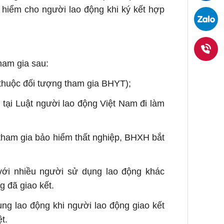
báo
 hiểm cho người lao động khi ký kết hợp
Faceb
giá
ngay
ham gia sau:
0938
thuộc đối tượng tham gia BHYT);
36
 tại Luật người lao động Việt Nam đi làm
1919
tham gia bảo hiểm thất nghiệp, BHXH bắt
với nhiều người sử dụng lao động khác
 đã giao kết.
ng lao động khi người lao động giao kết
t.