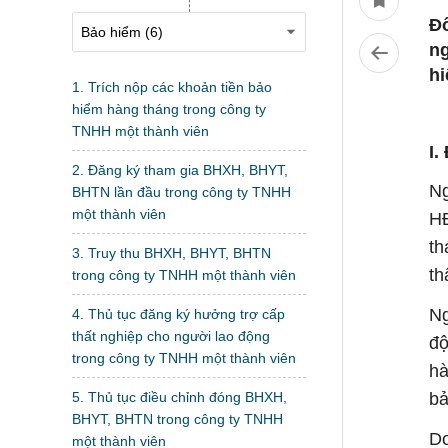
Đ
ng
hi
1. Trích nộp các khoản tiền bảo
hiểm hàng tháng trong công ty
TNHH một thành viên
I.
2. Đăng ký tham gia BHXH, BHYT,
Ng
BHTN lần đầu trong công ty TNHH
một thành viên
HĐ
th
3. Truy thu BHXH, BHYT, BHTN
th
trong công ty TNHH một thành viên
Ng
4. Thủ tục đăng ký hưởng trợ cấp
thất nghiệp cho người lao động
độ
trong công ty TNHH một thành viên
hà
5. Thủ tục điều chỉnh đóng BHXH,
bả
BHYT, BHTN trong công ty TNHH
Do
một thành viên