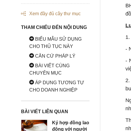
BH
6. Thủ tục chốt sổ BHXH cho người
đồ
Xem đầy đủ cây thư mục
lao động trong công ty TNHH một
thành viên
L
THAM CHIẾU ĐẾN NỘI DUNG
1.
BIỂU MẪU SỬ DỤNG
CHO THỦ TỤC NÀY
- 
CĂN CỨ PHÁP LÝ
- 
BÀI VIẾT CÙNG
vi
CHUYÊN MỤC
2.
ÁP DỤNG TƯƠNG TỰ
b
CHO DOANH NGHIỆP
Ng
nh
BÀI VIẾT LIÊN QUAN
Th
Ký hợp đồng lao
nh
động với người