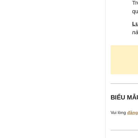
Tr
qu
L
nà
BIỂU MẪ
Vui lòng
đăng