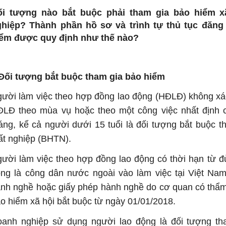
ối tượng nào bắt buộc phải tham gia bảo hiểm xã
hiệp? Thành phần hồ sơ và trình tự thủ tục đăng
ểm được quy định như thế nào?
 Đối tượng bắt buộc tham gia bảo hiểm
ười làm việc theo hợp đồng lao động (HĐLĐ) không xác
LĐ theo mùa vụ hoặc theo một công việc nhất định c
áng, kể cả người dưới 15 tuổi là đối tượng bắt buộc 
ất nghiệp (BHTN).
ười làm việc theo hợp đồng lao động có thời hạn từ đ
ng là công dân nước ngoài vào làm việc tại Việt Na
nh nghề hoặc giấy phép hành nghề do cơ quan có thẩ
o hiểm xã hội bắt buộc từ ngày 01/01/2018.
anh nghiệp sử dụng người lao động là đối tượng th