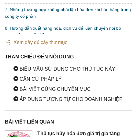
7. Những trường hợp không phải lập hóa đơn khi bán hàng trong
công ty cổ phần
8. Hướng dẫn xuất hàng hóa, dịch vụ để luân chuyển nội bộ
trong công ty cổ phần
Xem đầy đủ cây thư mục
9. Cách xử lý khi hóa đơn bị mất, cháy, hỏng trong công ty cổ
phần
THAM CHIẾU ĐẾN NỘI DUNG
BIỂU MẪU SỬ DỤNG CHO THỦ TỤC NÀY
CĂN CỨ PHÁP LÝ
BÀI VIẾT CÙNG CHUYÊN MỤC
ÁP DỤNG TƯƠNG TỰ CHO DOANH NGHIỆP
BÀI VIẾT LIÊN QUAN
Thủ tục hủy hóa đơn giá trị gia tăng