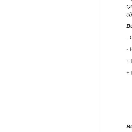
Qu
củ
B
- 
- 
+ 
+ 
Bư