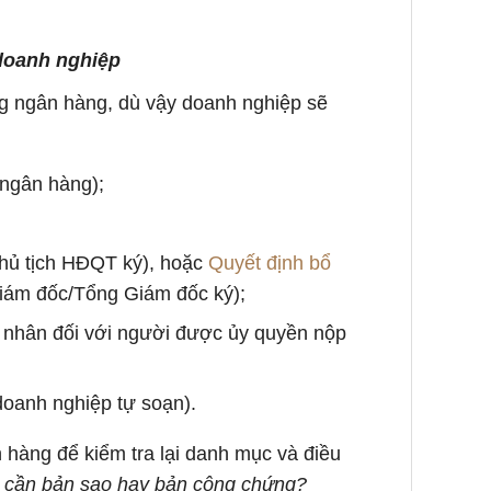
doanh nghiệp
ng ngân hàng, dù vậy doanh nghiệp sẽ
 ngân hàng);
hủ tịch HĐQT ký), hoặc
Quyết định bổ
iám đốc/Tổng Giám đốc ký);
 nhân đối với người được ủy quyền nộp
oanh nghiệp tự soạn).
n hàng để kiểm tra lại danh mục và điều
p cần bản sao hay bản công chứng?