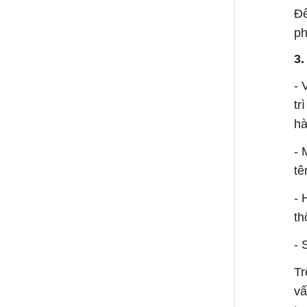
Để
ph
3.
- 
tr
hà
- 
tê
- 
th
- 
Tr
vấ