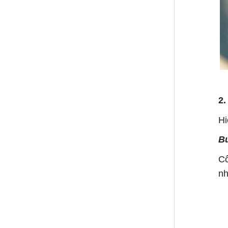
2.
Hi
Bư
Cô
nh