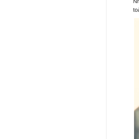
Nh
to