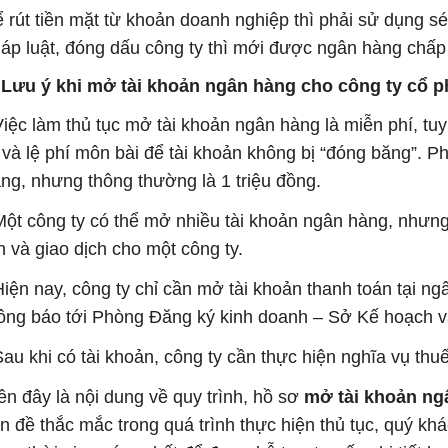
 rút tiền mặt từ khoản doanh nghiệp thì phải sử dụng s
áp luật, đóng dấu công ty thì mới được ngân hàng chấp
 Lưu ý khi mở tài khoản ngân hàng cho công ty cổ 
Việc làm thủ tục mở tài khoản ngân hàng là miễn phí, t
ì và lệ phí môn bài để tài khoản không bị “đóng băng”. Ph
ng, nhưng thông thường là 1 triệu đồng.
Một công ty có thể mở nhiều tài khoản ngân hàng, nhưn
n và giao dịch cho một công ty.
Hiện nay, công ty chỉ cần mở tài khoản thanh toán tại n
ông báo tới Phòng Đăng ký kinh doanh – Sở Kế hoạch v
Sau khi có tài khoản, công ty cần thực hiện nghĩa vụ thu
ên đây là nội dung về quy trình, hồ sơ
mở tài khoản ng
n đề thắc mắc trong quá trình thực hiện thủ tục, quý kh