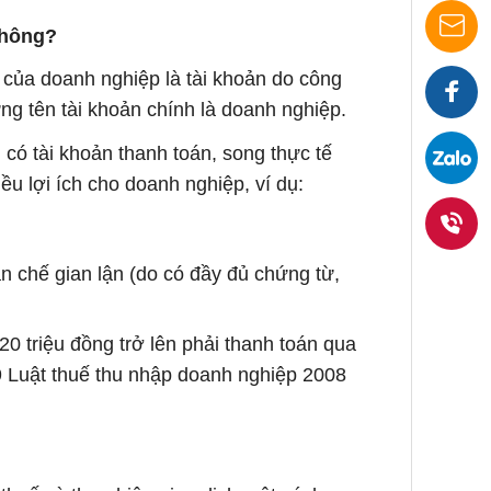
không?
) của doanh nghiệp là tài khoản do công
Nhận
ng tên tài khoản chính là doanh nghiệp.
báo
Faceb
 có tài khoản thanh toán, song thực tế
u lợi ích cho doanh nghiệp, ví dụ:
giá
ngay
ạn chế gian lận (do có đầy đủ chứng từ,
0938
36
 20 triệu đồng trở lên phải thanh toán qua
9 Luật thuế thu nhập doanh nghiệp 2008
1919