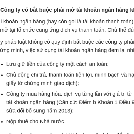
 Công ty có bắt buộc phải mở tài khoản ngân hàng 
i khoản ngân hàng (hay còn gọi là tài khoản thanh toán
 mở tại tổ chức cung ứng dịch vụ thanh toán. Chủ thể đứ
y pháp luật không có quy định bắt buộc các công ty phải
ứng minh, việc sử dụng tài khoản ngân hàng đem lại nhiề
L
ưu giữ tiền của công ty một cách an toàn;
C
hủ động chi trả, thanh toán tiện lợi, minh bạch và h
giấy tờ chứng minh giao dịch);
C
ông ty mua hàng hóa, dịch vụ từng lần với giá trị từ
tài khoản ngân hàng (Căn cứ: Điểm b Khoản 1 Điều 
sửa đổi bổ sung năm 2013);
N
ộp thuế cho Nhà nước.