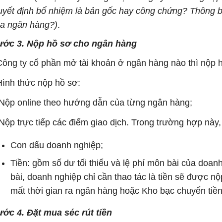
yết định bổ nhiệm là bản gốc hay công chứng? Thông 
a ngân hàng?)
.
ước 3. Nộp hồ sơ cho ngân hàng
Công ty cổ phần mở tài khoản ở ngân hàng nào thì nộp 
Hình thức nộp hồ sơ:
Nộp online theo hướng dẫn của từng ngân hàng;
Nộp trực tiếp các điểm giao dịch. Trong trường hợp này
C
on dấu doanh nghiệp;
T
iền: gồm số dư tối thiểu và lệ phí môn bài của doan
bài, doanh nghiệp chỉ cần thao tác là tiền sẽ được n
mất thời gian ra ngân hàng hoặc Kho bạc chuyển tiền 
ớc 4. Đặt mua séc rút tiền