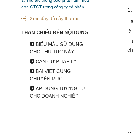
1. Thủ tục thông báo phát hành hóa
đơn GTGT trong công ty cổ phần
1.
Xem đầy đủ cây thư mục
Tà
ty
THAM CHIẾU ĐẾN NỘI DUNG
Tu
BIỂU MẪU SỬ DỤNG
ch
CHO THỦ TỤC NÀY
CĂN CỨ PHÁP LÝ
BÀI VIẾT CÙNG
CHUYÊN MỤC
ÁP DỤNG TƯƠNG TỰ
CHO DOANH NGHIỆP