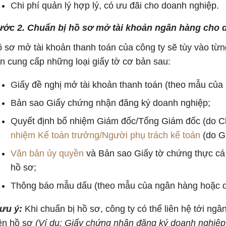
C
hi phí quản lý hợp lý, có ưu đãi cho doanh nghiệp.
ớc 2. Chuẩn bị hồ sơ mở tài khoản ngân hàng cho 
 sơ mở tài khoản thanh toán của công ty sẽ tùy vào từ
n cung cấp những loại giấy tờ cơ bản sau:
G
iấy đề nghị mở tài khoản thanh toán (theo mẫu của
B
ản sao Giấy chứng nhận đăng ký doanh nghiệp;
Q
uyết định bổ nhiệm Giám đốc/Tổng Giám đốc (do C
nhiệm Kế toán trưởng/Người phụ trách kế toán
(do G
Văn bản ủy quyền
và Bản sao Giấy tờ chứng thực cá
hồ sơ;
T
hông báo mẫu dấu (theo mẫu của ngân hàng hoặc d
Lưu ý:
Khi chuẩn bị hồ sơ, công ty có thể liên hệ tới ngâ
ện hồ sơ
(Ví dụ: Giấy chứng nhận đăng ký doanh nghiệ