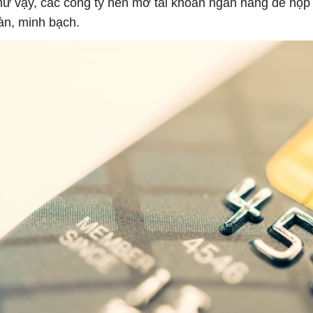
ư vậy, các công ty nên mở tài khoản ngân hàng để nộp 
àn, minh bạch.