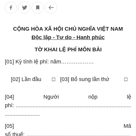
CỘNG HÒA XÃ HỘI CHỦ NGHĨA VIỆT NAM
Độc lập - Tự do - Hạnh phúc
TỜ KHAI LỆ PHÍ MÔN BÀI
[01] Kỳ tính lệ phí: năm………………
[02] Lần đầu
□
[03] Bổ sung lần thứ
□
[04] Người nộp lệ
phí: ............................................................................
.......................
[05] Mã
số thuế: .....................................................................