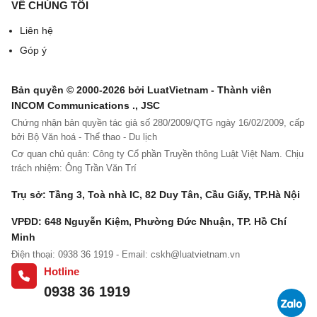
VỀ CHÚNG TÔI
…………………
Liên hệ
…………………
Góp ý
……
Bản quyền © 2000-2026 bởi LuatVietnam - Thành viên
…………………
INCOM Communications ., JSC
………
Chứng nhận bản quyền tác giả số 280/2009/QTG ngày 16/02/2009, cấp
bởi Bộ Văn hoá - Thể thao - Du lịch
Cơ quan chủ quản: Công ty Cổ phần Truyền thông Luật Việt Nam. Chịu
2
Đơn vị trực
[2
trách nhiệm: Ông Trần Văn Trí
thuộc hạch toán
3]
Trụ sở: Tầng 3, Toà nhà IC, 82 Duy Tân, Cầu Giấy, TP.Hà Nội
phụ thuộc cùng
VPĐD: 648 Nguyễn Kiệm, Phường Đức Nhuận, TP. Hồ Chí
địa phương
Minh
(
Ghi rõ tên, địa
Điện thoại: 0938 36 1919 - Email:
cskh@luatvietnam.vn
chỉ
Hotline
)
0938 36 1919
…………………