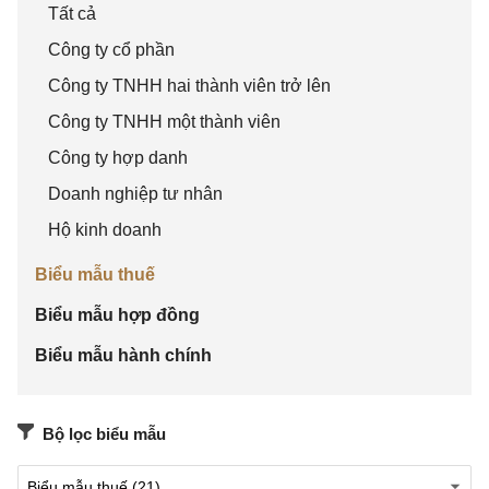
Tất cả
[14] Địa
Công ty cổ phần
chỉ: ............................................................................
Công ty TNHH hai thành viên trở lên
..........................................
Công ty TNHH một thành viên
[15] Quận/huyện: …………………………[16]
Công ty hợp danh
Tỉnh/Thành phố: .......................................
Doanh nghiệp tư nhân
[17] Điện thoại: …………………… [18]
Hộ kinh doanh
Fax: ……………… [19] Email: ...........................
Biểu mẫu thuế
[20] Hợp đồng đại lý thuế
Biểu mẫu hợp đồng
số: …………………………… ngày ............................
.............
Biểu mẫu hành chính
□ [21] Khai bổ sung cho cơ sở mới thành lập trong
năm (
đánh dấu “X” nếu có
)
Bộ lọc biểu mẫu
Đơn vị tiền: Đồng Việt Nam