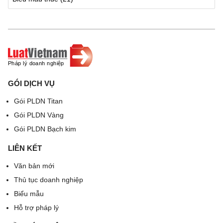
S
Chỉ tiêu
M
Vốn điều lệ
Mức
tt
ã
hoặc vốn
lệ
c
đầu tư,
phí
hỉ
doanh thu
môn
ti
bài
GÓI DỊCH VỤ
ê
Gói PLDN Titan
u
Gói PLDN Vàng
Gói PLDN Bạch kim
(
(2)
(3
(4)
(5)
LIÊN KẾT
1
)
Văn bản mới
)
Thủ tục doanh nghiệp
Biểu mẫu
1
Người nộp lệ phí
[2
Hỗ trợ pháp lý
môn bài
2]