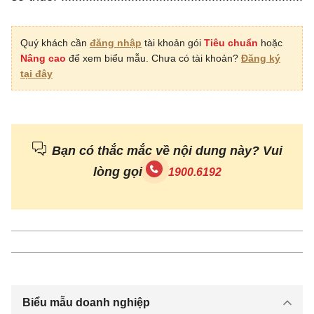
...........................................
[06] Địa
Quý khách cần
đăng nhập
tài khoản gói
Tiêu chuẩn
hoặc
Nâng cao
để xem biểu mẫu. Chưa có tài khoản?
Đăng ký
chỉ: ............................................................................
tại đây
..........................................
[07] Quận/huyện:……………………… [08]
Tỉnh/Thành phố: ..........................................
Bạn có thắc mắc về nội dung này? Vui
[09] Điện thoại:……………………… [10]
lòng gọi
1900.6192
Fax: …………………… [11] Email: .................
[12] Đại lý thuế (
nếu
có
): ............................................................................
...................
[13] Mã số
thuế: ..........................................................................
Biểu mẫu doanh nghiệp
......................................