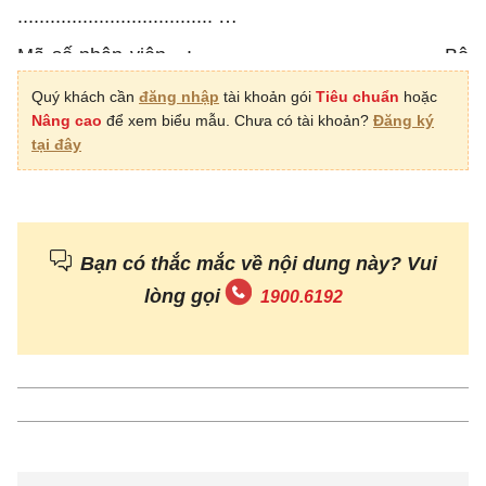
....................................
…
Mã số nhân viên : ........................................
Bộ
phận : .............................................
…
Quý khách cần
đăng nhập
tài khoản gói
Tiêu chuẩn
hoặc
Nâng cao
để xem biểu mẫu. Chưa có tài khoản?
Đăng ký
Địa chỉ và số điện thoại liên lạc khi cần thiết
tại đây
:.................................................................
…
...................................................................................
......................................................
…
...................................................................................
Bạn có thắc mắc về nội dung này? Vui
......................................................
…
lòng gọi
1900.6192
Nay tôi trình đơn này kính xin Ban Giám đốc chấp
thuận cho tôi được nghỉ việc riêng (nghỉ không
lương) với thông tin như sau:
- Trong thời gian .…..... ngày (Kể từ
ngày…………………….... đến hến ngày ……..)