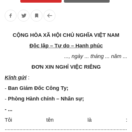
CỘNG HÒA XÃ HỘI CHỦ NGHĨA VIỆT NAM
Độc lập – Tự do – Hạnh phúc
..., ngày ... tháng ... năm ...
ĐƠN XIN NGHỈ VIỆC RIÊNG
Kính gửi
:
-
Ban Giám Đốc Công Ty;
-
Phòng Hành chính – Nhân sự;
- ...
Tôi tên là :
...................................................................................