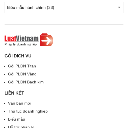
(Ký, ghi rõ họ tên)
(Ký, ghi rõ họ tên)
TP. Hành chính nhân
Ban Giám đốc
sự
(Ký, ghi rõ họ tên)
(Ký, ghi rõ họ tên)
GÓI DỊCH VỤ
Gói PLDN Titan
Gói PLDN Vàng
Gói PLDN Bạch kim
LIÊN KẾT
Văn bản mới
Thủ tục doanh nghiệp
Biểu mẫu
Hỗ trợ pháp lý