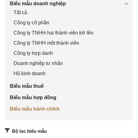
Biểu mẫu doanh nghiệp
- Lý do:
Tất cả
...................................................................................
Công ty cổ phần
......................................................
…
Công ty TNHH hai thành viên trở lên
...................................................................................
Công ty TNHH một thành viên
......................................................
…
Công ty hợp danh
Tôi đã bàn giao công việc cho :
……………………..Bộ phận : ……………
Doanh nghiệp tư nhân
Hộ kinh doanh
Các công việc được bàn giao :
...................................................................................
Biểu mẫu thuế
......................................................
…
Biểu mẫu hợp đồng
...................................................................................
Biểu mẫu hành chính
......................................................
…
Trưởng bộ phận
Người làm đơn
Bộ lọc biểu mẫu