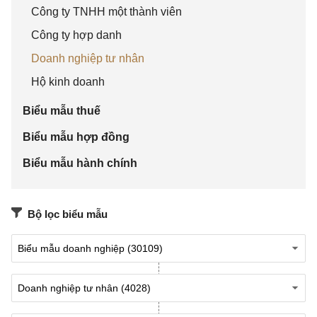
nộ
Công ty TNHH một thành viên
p
Công ty hợp danh
Doanh nghiệp tư nhân
(
(2)
(3)
(4)
(5
(6)
Hộ kinh doanh
1
)
)
Biểu mẫu thuế
Biểu mẫu hợp đồng
1
Phân phối,
[21]
[22]
1
[2
Biểu mẫu hành chính
cung cấp
%
3]
hàng hoá
=
Bộ lọc biểu mẫu
[2
2]
x1
%