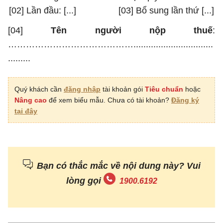
[02] Lần đầu: [...] [03] Bổ sung lần thứ [...]
[04]
Tên người nộp thuế
:
……………………………………................................
.........
[05] Mã số thuế:
Quý khách cần
đăng nhập
tài khoản gói
Tiêu chuẩn
hoặc
Nâng cao
để xem biểu mẫu. Chưa có tài khoản?
Đăng ký
tại đây
[06] Địa chỉ:
……………………………………………………………
………………
[07] Quận/huyện: ............................... [08]
Bạn có thắc mắc về nội dung này? Vui
Tỉnh/thành phố: .........................................
lòng gọi
1900.6192
[09] Điện thoại:…………..[10] Fax:..........................
[11] Email: .................................