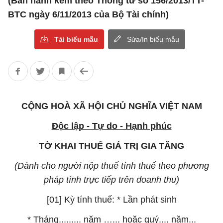
(Ban hành kèm theo Thông tư số 156/2013/TT-
BTC ngày 6/11/2013 của Bộ Tài chính)
Tải biểu mẫu
Sửa/In biểu mẫu
CỘNG HOÀ XÃ HỘI CHỦ NGHĨA VIỆT NAM
Độc lập - Tự do - Hạnh phúc
TỜ KHAI THUẾ GIÁ TRỊ GIA TĂNG
(Dành cho người nộp thuế tính thuế theo phương
pháp tính trực tiếp trên doanh thu)
[01] Kỳ tính thuế: * Lần phát sinh
* Tháng......... năm …... hoặc quý.... năm...