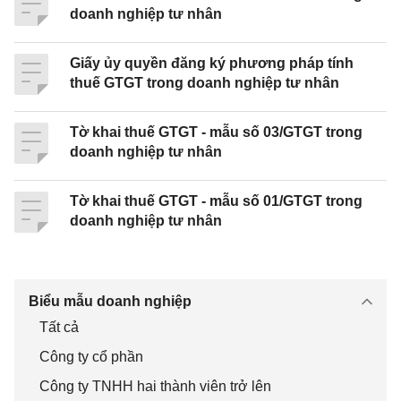
Số.................................................ngày......................
doanh nghiệp tư nhân
..........
Giấy ủy quyền đăng ký phương pháp tính
Đơn vị tiền: Đồng Việt Nam
thuế GTGT trong doanh nghiệp tư nhân
S
Nhóm
Doanh thu
Doan
T
Th
Tờ khai thuế GTGT - mẫu số 03/GTGT trong
T
ngành
hàng hoá,
h thu
ỷ
uế
doanh nghiệp tư nhân
T
dịch vụ
hàng
lệ
gi
Tờ khai thuế GTGT - mẫu số 01/GTGT trong
chịu thuế
hoá,
G
á
doanh nghiệp tư nhân
suất 0%
dịch
T
trị
và không
vụ
G
gi
chịu thuế
chịu
T
a
Biểu mẫu doanh nghiệp
thuế
tă
ng
Tất cả
ph
Công ty cổ phần
ải
Công ty TNHH hai thành viên trở lên