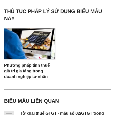
[12] Tên đại lý thuế (nếu có):
THỦ TỤC PHÁP LÝ SỬ DỤNG BIỂU MẪU
……………………………………................................
NÀY
..
[13] Mã số thuế:
[14] Địa chỉ:
……………………………………………………………
………………
Phương pháp tính thuế
giá trị gia tăng trong
[15] Quận/huyện: ................... [16] Tỉnh/thành phố:
doanh nghiệp tư nhân
.....................................................
[17] Điện thoại: ..................... [18] Fax: ..................
[19] Email: .................................
BIỂU MẪU LIÊN QUAN
[20] Hợp đồng đại lý thuế:
Tờ khai thuế GTGT - mẫu số 02/GTGT trong