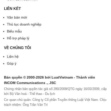
liệu
LIÊN KẾT
Văn bản mới
4
Hoạt động
[28]
2
[2
Thủ tục doanh nghiệp
kinh doanh
%
9]
Biểu mẫu
khác
=
Hỗ trợ pháp lý
[2
8]
VỀ CHÚNG TÔI
x2
Liên hệ
%
Góp ý
Bản quyền © 2000-2026 bởi LuatVietnam - Thành viên
Tổng
[30]=
[3
INCOM Communications ., JSC
[22]+
1]
Chứng nhận bản quyền tác giả số 280/2009/QTG ngày 16/02/2009, cấp
[24]+
=
bởi Bộ Văn hoá - Thể thao - Du lịch
[26]+
[2
Cơ quan chủ quản: Công ty Cổ phần Truyền thông Luật Việt Nam. Chịu
trách nhiệm: Ông Trần Văn Trí
[28]
3]