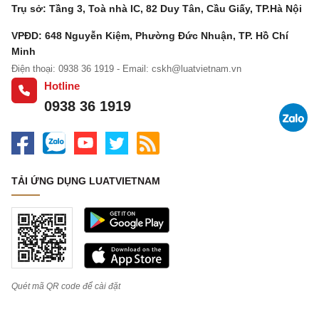
+
Trụ sở: Tầng 3, Toà nhà IC, 82 Duy Tân, Cầu Giấy, TP.Hà Nội
[2
VPĐD: 648 Nguyễn Kiệm, Phường Đức Nhuận, TP. Hồ Chí
5]
Minh
+
Điện thoại: 0938 36 1919 - Email:
cskh@luatvietnam.vn
[2
Hotline
0938 36 1919
7]
+
[2
9]
TẢI ỨNG DỤNG LUATVIETNAM
Tổng doanh thu [32]=[21]+[30]:............................
Tổng số thuế giá trị gia tăng phải nộp [33]=
[31]:................
Tôi cam đoan số liệu khai trên là đúng và chịu trách
Quét mã QR code để cài đặt
nhiệm trước pháp luật về những số liệu đã khai./.