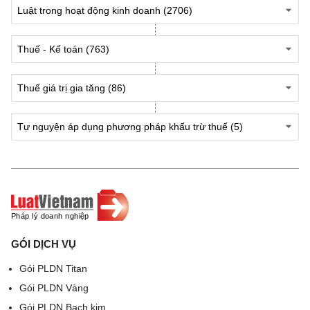
2
Dịch vụ, xây
[24]
5
[2
dựng không
%
5]
bao thầu
=
nguyên vật
[2
liệu
4]
x5
%
3
Sản xuất,
[26]
3
[2
vận tải, dịch
%
7]
vụ có gắn với
=
hàng hoá,
[2
GÓI DỊCH VỤ
xây dựng có
6]
Gói PLDN Titan
bao thầu
x3
Gói PLDN Vàng
nguyên vật
%
Gói PLDN Bạch kim