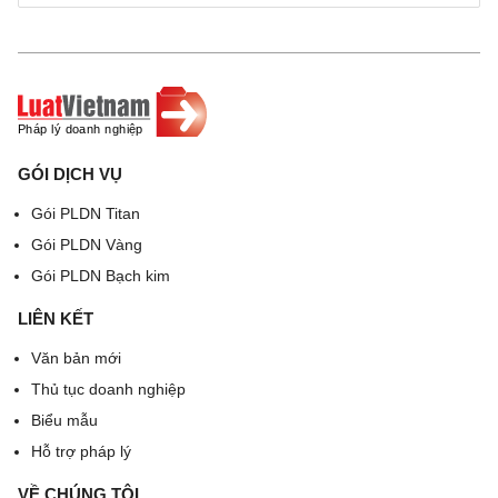
tháng, năm sinh)
…… năm ……….
Người kê khai
(Ký, ghi rõ họ tên)
Phụ lục: Thành viên hộ gia đình
GÓI DỊCH VỤ
Họ và tên chủ hộ: …………………….
Gói PLDN Titan
………………………. Số điện thoại (
nếu có
):
Gói PLDN Vàng
………………………………..…………………….;
Gói PLDN Bạch kim
Số sổ hộ khẩu (hoặc sổ tạm trú):
LIÊN KẾT
………………………………... Địa chỉ: Thôn (bản, tổ
Văn bản mới
dân phố) …………………….Xã (phường, thị trấn)
Thủ tục doanh nghiệp
………………….. Huyện (quận, thị xã, Tp thuộc
Biểu mẫu
tỉnh): ………………………….………. Tỉnh (Tp):
Hỗ trợ pháp lý
……………………………….
VỀ CHÚNG TÔI