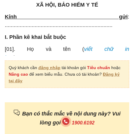
XÃ HỘI, BẢO HIỂM Y TẾ
Kính gửi
:
........................................................................
I. Phần kê khai bắt buộc
[01]. Họ và tên (
viết chữ in
hoa
):...........................................................................
.....................
Quý khách cần
đăng nhập
tài khoản gói
Tiêu chuẩn
hoặc
Nâng cao
để xem biểu mẫu. Chưa có tài khoản?
Đăng ký
[02]. Ngày, tháng, năm sinh: ..…/……./…… [03].
tại đây
Giới tính: ………………………………………
[04]. Quốc tịch ………………………………… [05].
Dân tộc: ………………………………………..
Bạn có thắc mắc về nội dung này? Vui
[06]. Nơi đăng ký giấy khai sinh: [06.1]. Xã
lòng gọi
1900.6192
(phường, thị trấn): ……………………….