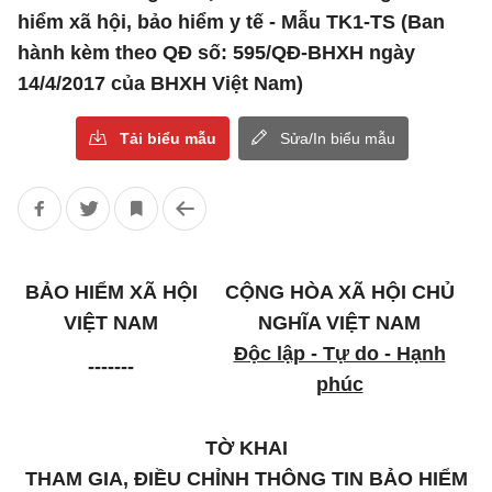
hiểm xã hội, bảo hiểm y tế - Mẫu TK1-TS (Ban
hành kèm theo QĐ số: 595/QĐ-BHXH ngày
14/4/2017 của BHXH Việt Nam)
Tải biểu mẫu
Sửa/In biểu mẫu
BẢO HIỂM XÃ HỘI
CỘNG HÒA XÃ HỘI CHỦ
VIỆT NAM
NGHĨA VIỆT NAM
Độc lập - Tự do - Hạnh
-------
phúc
TỜ KHAI
THAM GIA, ĐIỀU CHỈNH THÔNG TIN BẢO HIỂM