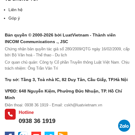
…………………………………….
Liên hệ
Góp ý
S
H
M
Ngà
G
Nơi
Mối
Số
G
tt
ọ
ã
y,
i
cấp
qua
CMND/
h
Bản quyền © 2000-2026 bởi LuatVietnam - Thành viên
v
s
thá
ớ
giấ
n hệ
Thẻ
i
INCOM Communications ., JSC
à
ố
ng,
i
y
với
căn
c
Chứng nhận bản quyền tác giả số 280/2009/QTG ngày 16/02/2009, cấp
t
B
năm
tí
kha
chủ
cước/
h
bởi Bộ Văn hoá - Thể thao - Du lịch
Cơ quan chủ quản: Công ty Cổ phần Truyền thông Luật Việt Nam. Chịu
ê
H
sinh
n
i
hộ
Hộ
ú
trách nhiệm: Ông Trần Văn Trí
n
X
h
sin
chiếu
Trụ sở: Tầng 3, Toà nhà IC, 82 Duy Tân, Cầu Giấy, TP.Hà Nội
H
h
VPĐD: 648 Nguyễn Kiệm, Phường Đức Nhuận, TP. Hồ Chí
Minh
A
B
1
2
3
4
5
6
7
Điện thoại: 0938 36 1919 - Email:
cskh@luatvietnam.vn
Hotline
0938 36 1919
1