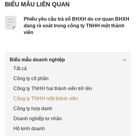
BIỂU MẪU LIÊN QUAN
[09.2]. Số CMND/ Hộ chiếu/ Thẻ căn cước:
………………………………..……………………….
Phiếu yêu cầu trả sổ BHXH do cơ quan BHXH
[10]. Mã số hộ gia đình (đã cấp):
đang rà soát trong công ty TNHH một thành
viên
……………………………….
…………………………………….
(trường hợp chưa có mã hộ gia đình thì kê khai bổ
Biểu mẫu doanh nghiệp
sung Phụ lục đính kèm tờ khai)
Tất cả
[11]. Mức tiền đóng: .……………………. [12].
Công ty cổ phần
Phương thức đóng: .………………………………
Công ty TNHH hai thành viên trở lên
[13]. Nơi đăng ký khám bệnh, chữa bệnh ban đầu:
Công ty TNHH một thành viên
…………………………………………………
Công ty hợp danh
[14]. Nội dung thay đổi, yêu cầu:
Doanh nghiệp tư nhân
………………………………..……………………..
Hộ kinh doanh
……………..