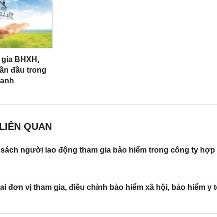
II. Phần kê khai chung
[09]. Mã số BHXH (đã cấp): .……………………. [09.1
…………………
 gia BHXH,
[09.2]. Số CMND/ Hộ chiếu/ Thẻ căn
ần đầu trong
……………………….
danh
[10]. Mã số hộ gia đình (đã c
…………………………………….
 LIÊN QUAN
(trường hợp chưa có mã hộ gia đình thì kê khai bổ sun
[11]. Mức tiền đóng: .……………………. [12
sách người lao động tham gia bảo hiểm trong công ty hợp
………………………………
[13]. Nơi đăng ký khám bệnh, 
ai đơn vị tham gia, điều chỉnh bảo hiểm xã hội, bảo hiểm y 
…………………………………………………
[14]. Nội dung thay đổi, yêu cầu:……