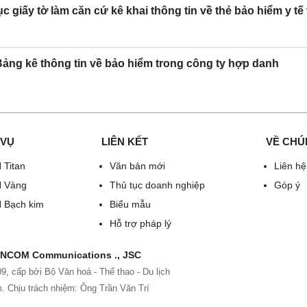
ục giấy tờ làm căn cứ kê khai thông tin về thẻ bảo hiểm y t
……………..
………………………………………………………………
……
ảng kê thông tin về bảo hiểm trong công ty hợp danh
[15]. Hồ sơ kèm theo (
nếu có
…………………………………….
………………………………………………………………
 VỤ
LIÊN KẾT
VỀ CHÚ
……
 Titan
Văn bản mới
Liên hệ
N Vàng
Thủ tục doanh nghiệp
Góp ý
XÁC NHẬN CỦA ĐƠN VỊ
Tôi cam đoan
 Bạch kim
Biểu mẫu
(chỉ áp dụng đối với người lao
đúng và chịu tr
Hỗ trợ pháp lý
động thay đổi họ, tên đệm, tên;
những 
ngày, tháng, năm sinh)
 INCOM Communications ., JSC
……….., ng
, cấp bởi Bộ Văn hoá - Thể thao - Du lịch
. Chịu trách nhiệm: Ông Trần Văn Trí