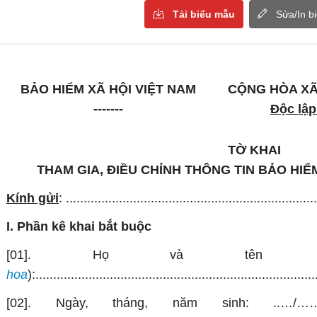
Tải biểu mẫu
Sửa/In b
BẢO HIỂM XÃ HỘI VIỆT NAM
CỘNG HÒA XÃ
-------
Độc lập
TỜ KHAI
THAM GIA, ĐIỀU CHỈNH THÔNG TIN BẢO HIỂM
Kính gửi
: .......................................................................
I. Phần kê khai bắt buộc
[01]. Họ và tên 
hoa
):...............................................................................
[02]. Ngày, tháng, năm sinh: ..…/……