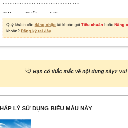
………………………………………
[04]. Quốc tịch ……………………………
………………………………………..
Quý khách cần
đăng nhập
tài khoản gói
Tiêu chuẩn
hoặc
Nâng 
khoản?
Đăng ký tại đây
[06]. Nơi đăng ký giấy khai sinh: [06.1]. Xã (phư
[06.2]. Huyện (quận, thị xã, Tp thuộc tỉnh): 
……………………….
[07]. Địa chỉ nhận hồ sơ: [07.1]. Số nhà, đường phố
Bạn có thắc mắc về nội dung này? Vui
[07.2]. Xã (phường, thị trấn): .…………………[07.3] Huyện
………
[07.4].Tỉnh (Tp): …
……………………………………………………….
PHÁP LÝ SỬ DỤNG BIỂU MẪU NÀY
[08]. Họ tên cha/ mẹ/ người giám hộ (
đố
……………………………….