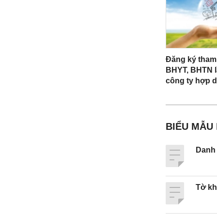
Đăng ký tham
BHYT, BHTN l
công ty hợp 
BIỂU MẪU
Danh 
Tờ kh