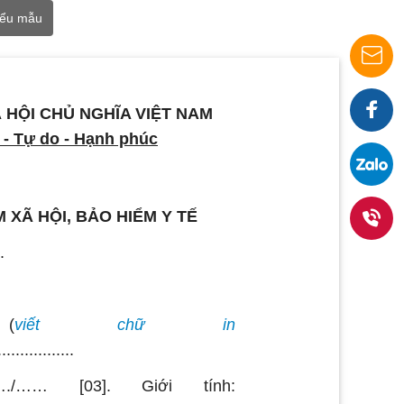
iểu mẫu
Nhận
 HỘI CHỦ NGHĨA VIỆT NAM
 - Tự do - Hạnh phúc
báo
Faceb
giá
 XÃ HỘI, BẢO HIỂM Y TẾ
ngay
.
0938
36
(
viết chữ in
1919
.................
./…… [03]. Giới tính: