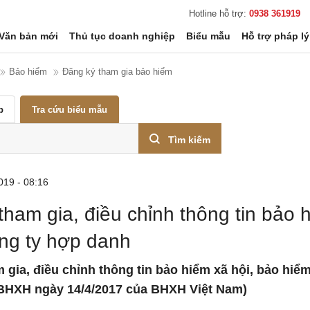
Hotline hỗ trợ:
0938 361919
Văn bản mới
Thủ tục doanh nghiệp
Biểu mẫu
Hỗ trợ pháp lý
Bảo hiểm
Đăng ký tham gia bảo hiểm
p
Tra cứu biểu mẫu
Tìm kiếm
019 - 08:16
tham gia, điều chỉnh thông tin bảo 
ông ty hợp danh
m gia, điều chỉnh thông tin bảo hiểm xã hội, bảo hi
BHXH ngày 14/4/2017 của BHXH Việt Nam)