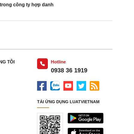
ế trong công ty hợp danh
……………………………………
): ……………………………….
……………………………………
NG TÔI
Hotline
0938 36 1919
 những nội dung kê khai là
ách nhiệm trước pháp luật về
TẢI ỨNG DỤNG LUATVIETNAM
nội dung đã kê khai
ày ……. tháng …… năm ……….
Người kê khai